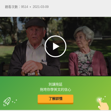
觀看次數：9514 •
2021-03-09
別讓拖延
框選或點兩下字幕可以直接查字典喔！
拖垮你學英文的信心
了解詳情
英
中
收錄佳句
功能升級