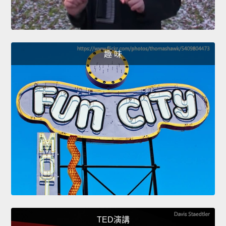
趣 味
TED演講