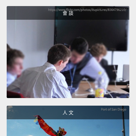
會 談
人 文