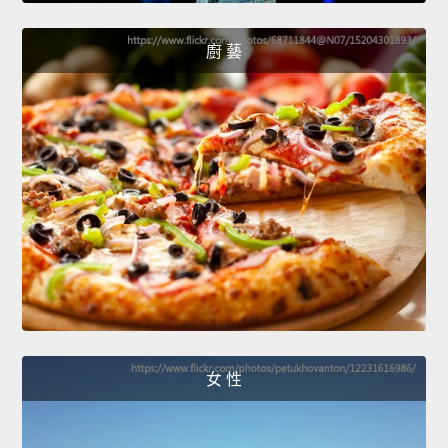
廚 藝
女 性