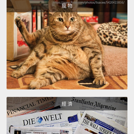
寵 物
經 濟