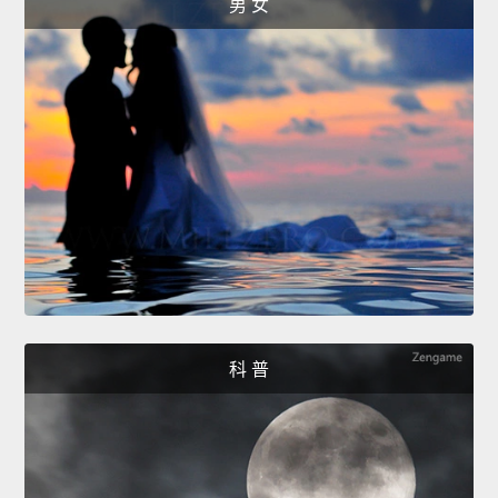
男 女
科 普