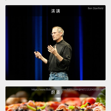
演 講
廚 藝