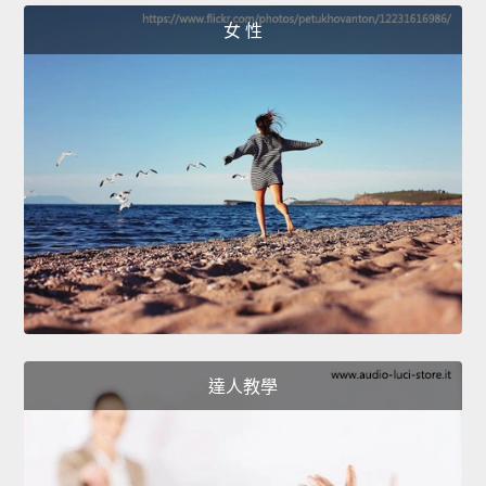
女 性
達人教學