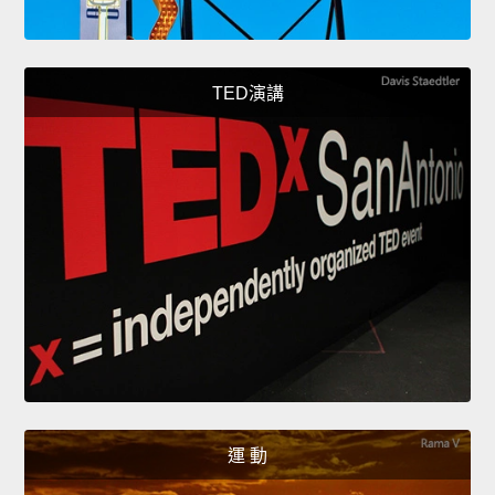
TED演講
運 動