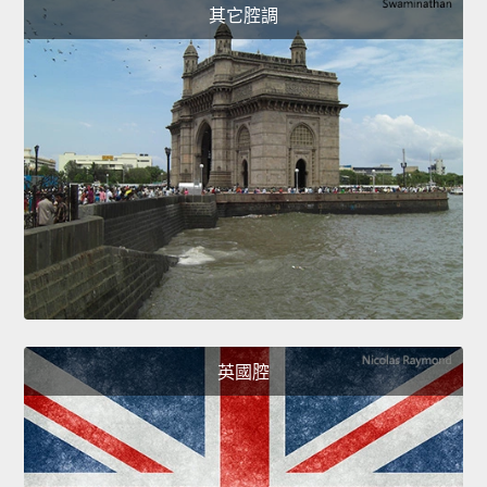
其它腔調
英國腔