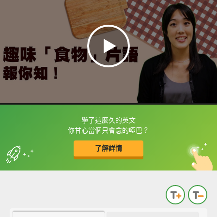
學了這麼久的英文
框選或點兩下字幕可以直接查字典喔！
你甘心當個只會念的啞巴？
了解詳情
英
中
收錄佳句
功能升級