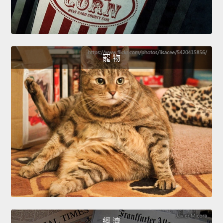
寵 物
經 濟