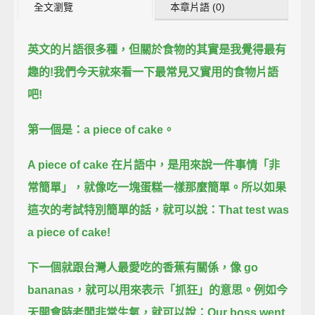
全文瀏覽
本章片語 (0)
英文的片語很多種，
但關於食物的其實是我覺得最有
趣的!
我們今天就來看一下
最常見又實用的食物片語
吧!
第一個是：
a piece of cake。
A piece of cake 在片語中，
是用來說一件事情「非
常簡單」，
就像吃一塊蛋糕一樣那麼簡單。
所以如果
這次的考試特別簡單的話，
就可以說：
That test was
a piece of cake!
下一個就跟台灣人最愛吃的香蕉有關係，
像 go
bananas，
就可以用來表示「抓狂」的意思。
例如今
天開會時老闆非常生氣，
就可以說：
Our boss went