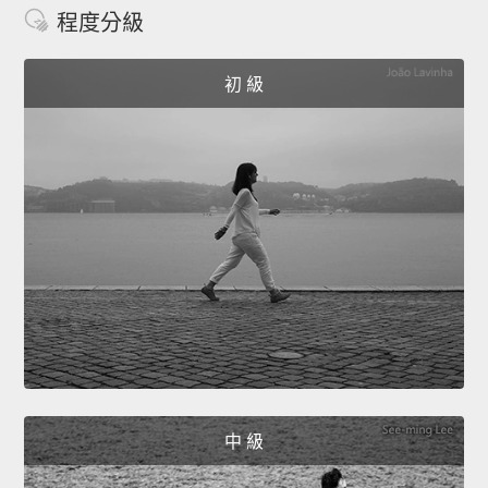
程度分級
初 級
中 級