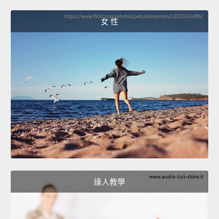
女 性
達人教學