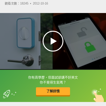
觀看次數：18245 •
2012-10-16
你有高學歷，但面試卻講不好英文
框選或點兩下字幕可以直接查字典喔！
你不覺得生氣嗎？
了解詳情
英
中
收錄佳句
功能升級