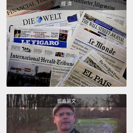
經 濟
鄧肯英文