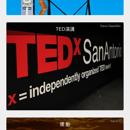
TED演講
運 動