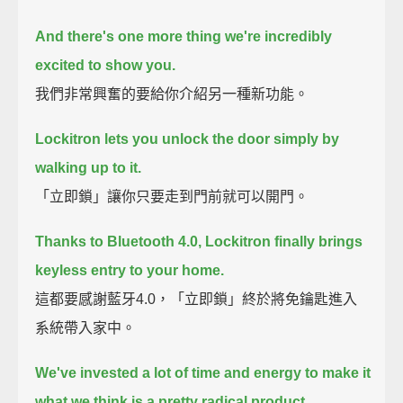
And there's one more thing we're incredibly
excited to show you.
我們非常興奮的要給你介紹另一種新功能。
Lockitron lets you unlock the door simply by
walking up to it.
「立即鎖」讓你只要走到門前就可以開門。
Thanks to Bluetooth 4.0, Lockitron finally brings
keyless entry to your home.
這都要感謝藍牙4.0，「立即鎖」終於將免鑰匙進入
系統帶入家中。
We've invested a lot of time and energy to make it
what we think is a pretty radical product.