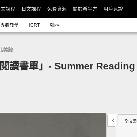
英文課程
日文課程
免費資源
關於希平方
用戶見證
專欄教學
ICRT
翰林
北美腔
單」- Summer Reading 201
全文