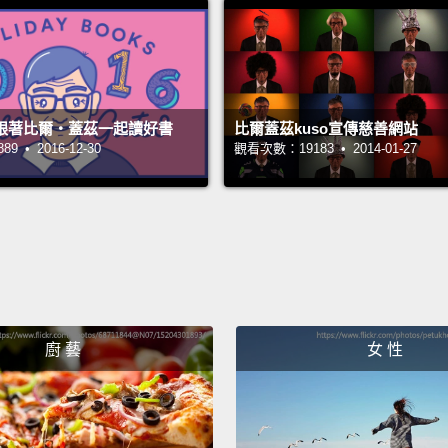
酒，你
實樣貌
The He
跟著比爾‧蓋茲一起讀好書
比爾蓋茲kuso宣傳慈善網站
Melin
 • 2016-12-30
觀看次數：19183 • 2014-01-27
man wh
anothe
you ge
Mayl
Mel
男子，
廚 藝
女 性
吧，因
A Full