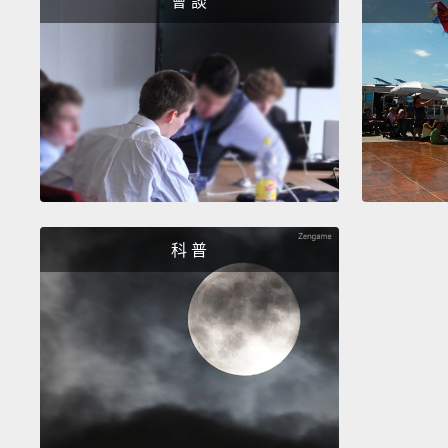
會 談
科 普