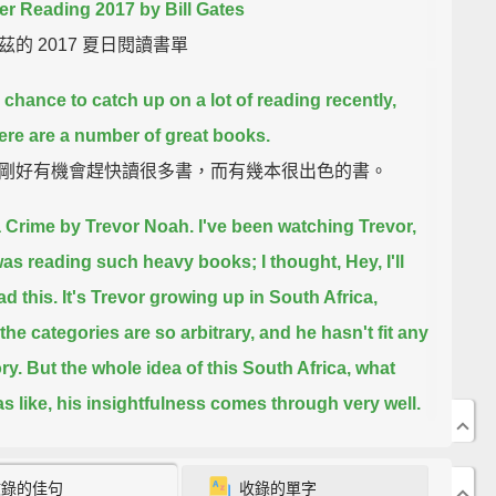
 Reading 2017 by Bill Gates
茲的 2017 夏日閱讀書單
a chance to catch up on a lot of reading recently,
ere are a number of great books.
剛好有機會趕快讀很多書，而有幾本很出色的書。
 Crime by Trevor Noah.
I've been watching Trevor,
was reading such heavy books;
I thought, Hey, I'll
ad this.
It's Trevor growing up in South Africa,
the categories are so arbitrary,
and he hasn't fit any
ry.
But the whole idea of this South Africa, what
s like,
his insightfulness comes through very well.
or Noah 寫的《生來有罪 (暫譯)》。我一直有看 Trevor 的
然後我那時在讀很嚴肅的書；所以我就想，嘿，那我就
收錄的佳句
收錄的單字