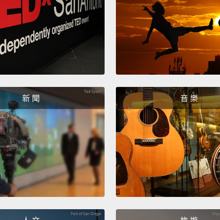
寫過《
們的成
飢荒、
Those 
few of
那些就
新 聞
音 樂
本看看