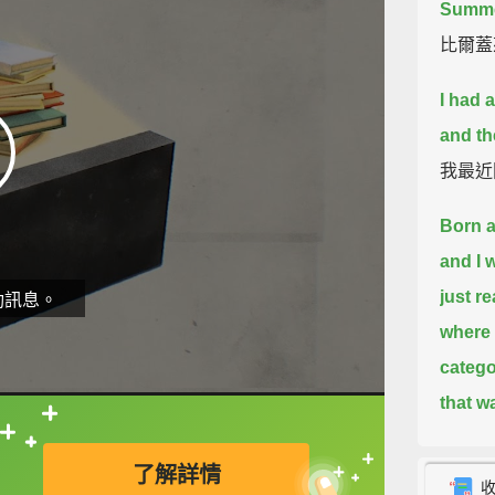
Summer
比爾蓋
I had 
and th
我最近
Born a
and I 
just re
動訊息。
where 
catego
that wa
Trev
直接查字典喔！
了解詳情
節目，