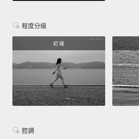
程度分級
初 級
腔調