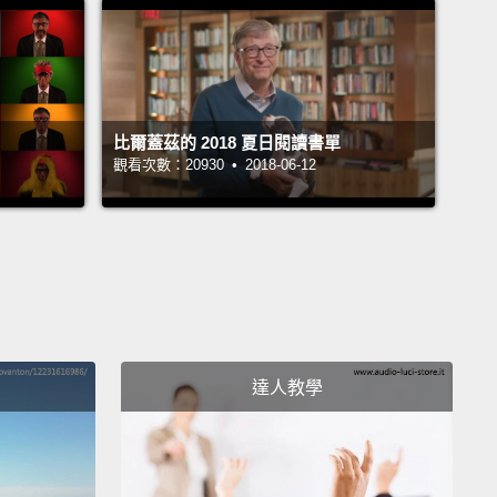
沒辦法指望父母在身邊－－我真的覺得自己窺得某種真
。
art by Maylis de Kerangal.
This is one that my wife,
比爾蓋茲的 2018 夏日閱讀書單
da, found—
incredibly well-written.
It's about a young
觀看次數：20930 • 2018-06-12
o dies and his heart's being transplanted to
r patient.
You know, be ready to cry a little bit, as
t so connected to the people.
is de Kerangal 的《那顆心(暫譯)》。這一本是我老婆
inda 看到的－－文筆非常好。故事是關於一個死去的年輕
而他的心臟被移植到另一名病人身上。準備好掉幾滴淚
達人教學
為你會和人們產生很深的連結。
 Life: Reflections at Ninety by Jimmy Carter.
He's a