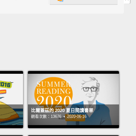
本吧。裡面是 Trevor 在南非的成長故事，南非對種族分
專制不講理，而他不屬於任何一個類別。不過整本書對
、南非是怎樣的樣貌，作者的深刻體悟表露無遺。
ly Elegy by J.D. Vance.
It's an amazing story of a kid
ows up in Kentucky and Ohio in a hillbilly family
nages to become a lawyer graduating from Yale
chool.
The chaotic nature of being in a family where
ces are short, people aren't happy,
people turn to
 alcohol, you can't count on your parents to be
nd—
I really felt I got a glimpse of something honest.
 Vance 的《鄉巴佬的輓歌(暫譯)》。這是個很棒的故事，
比爾蓋茲的 2020 夏日閱讀書單
肯塔基州和俄亥俄州一個偏鄉家庭長大的孩子，卻成功
觀看次數：13676 • 2020-06-16
耶魯法學院畢業的律師的故事。那種先天存在的混亂，
個資源短缺的家庭，沒有人開心，人們開始吸毒、酗