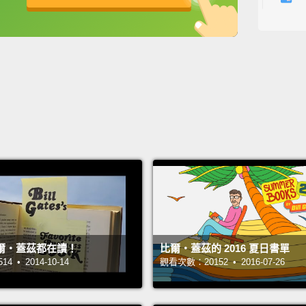
來讀這
英
中
免費功能
功能升級
類十分
於南非
Hillbil
who gr
and ma
Law S
resour
drugs,
arou
J.D.
爾‧蓋茲都在讀！
比爾‧蓋茲的 2016 夏日書單
描述在
 • 2014-10-14
觀看次數：20152 • 2016-07-26
變成從
生在一