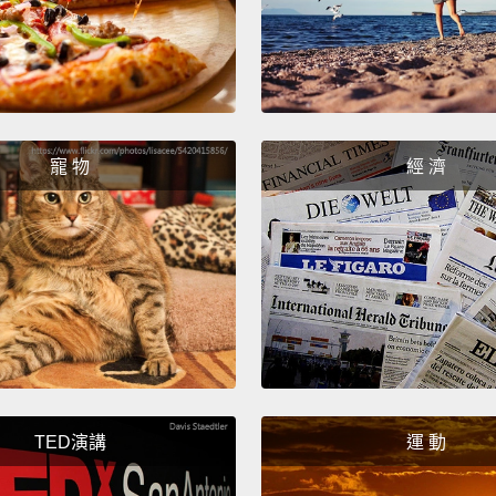
very t
didn't 
viewpo
racial 
Jimm
寵 物
經 濟
個很關
治。他
人不太
Homo D
he's a
achiev
close 
TED演講
運 動
lookin
Yuva