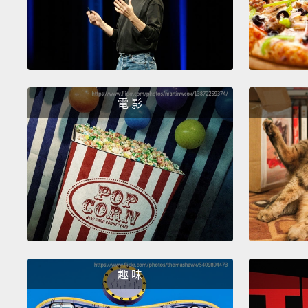
電 影
趣 味