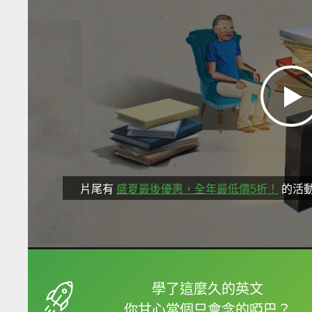
片尾有
盛夏最後優惠，全年最低價5折！
的活
框選或點兩下字幕可以
學了這麼久的英文
你甘心當個只會念的啞巴？