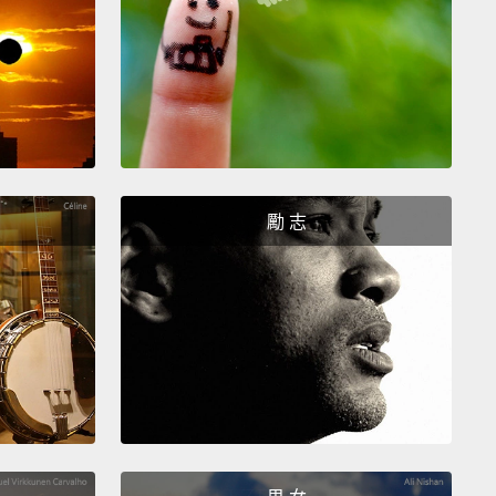
人類大歷史》。而他又再次告訴我們人目前的處境、我
就，以及如何省思那些即將不成問題的問題－－戰爭、
健康－－並思考我們未來會走向何處。
are some of my recent favorites.
I hope you'll try a
 them and enjoy them this summer.
是其中幾本我近期很喜歡的書。希望你這個夏天會讀幾
勵 志
，然後享受閱讀的過程。