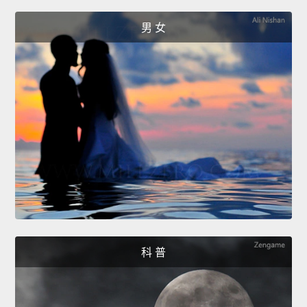
男 女
科 普