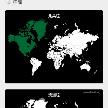
腔調
北美腔
澳洲腔