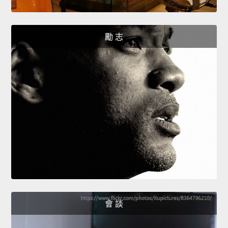
勵 志
會 談