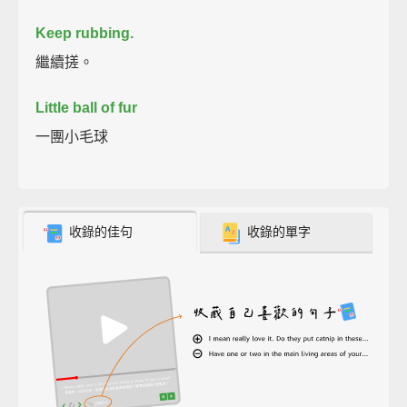
Keep rubbing.
繼續搓。
Little ball of fur
一團小毛球
收錄的佳句
收錄的單字