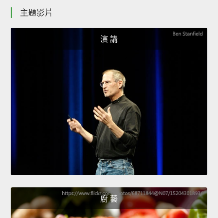
主題影片
演 講
廚 藝