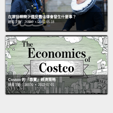
在眾目睽睽下違反蠢法律會發生什麼事？
觀看次數：26540 • 2022-05-18
Costco 的『尋寶』經濟策略
觀看次數：30030 • 2022-07-01