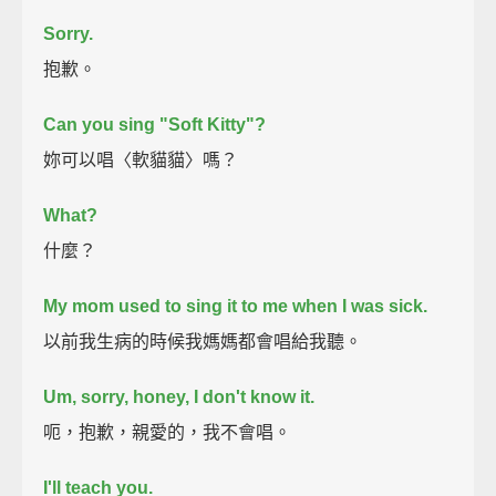
Sorry.
抱歉。
Can you sing "Soft Kitty"?
妳可以唱〈軟貓貓〉嗎？
What?
什麼？
My mom used to sing it to me when I was sick.
以前我生病的時候我媽媽都會唱給我聽。
Um, sorry, honey, I don't know it.
呃，抱歉，親愛的，我不會唱。
I'll teach you.