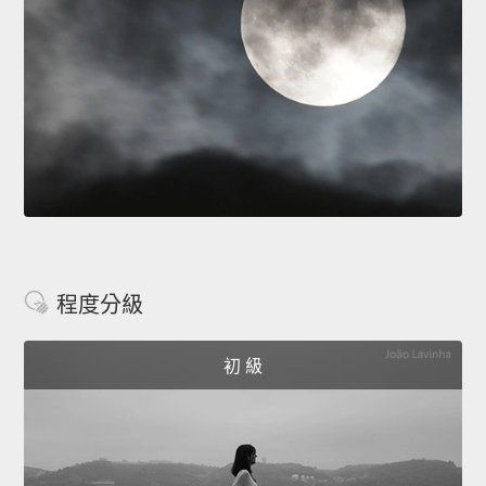
程度分級
初 級