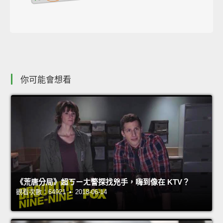
你可能會想看
《荒唐分局》超ㄎㄧㄤ警探找兇手，嗨到像在 KTV？
觀看次數：64921 • 2018-06-14