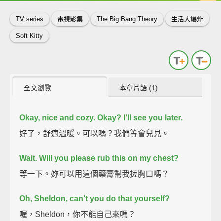
TV series
電視影集
The Big Bang Theory
生活大爆炸
Soft Kitty
全文瀏覽
本章片語 (1)
Okay, nice and cozy.
Okay? I'll see you later.
好了，舒適溫暖。可以嗎？我們等會兒見。
Wait.
Will you please rub this on my chest?
等一下。妳可以用這個藥膏幫我搓胸口嗎？
Oh, Sheldon, can't you do that yourself?
喔，Sheldon，你不能自己來嗎？