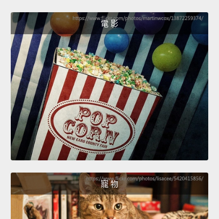
電 影
寵 物