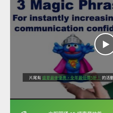
片尾有
盛夏最後優惠，全年最低價5折！
的活
框選或點兩下字幕可以