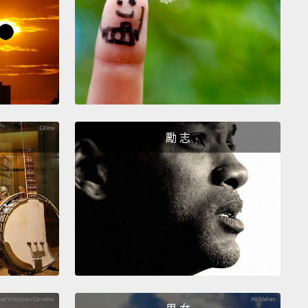
ler...
Now I'm saying scheduler rather than boss
e I would wanna do a cost-benefit analysis before I
use any communication strategy with my boss.
」是我會重複和我前一刻用過的完全相同的字，因為那
正在交談的人，傳遞出你是一個專業、文雅、有力的溝
樣一種非常清楚的信號。而我們使用這些特定神奇短語
是像這樣：例如，假使說你和工作上的人事管理專員對
勵 志
後你跟專員說... 我現在講的是專員、而非老闆，因為在
對我的老闆運用任何溝通策略前，我會想先做個利弊分
's say that I'm just speaking to the scheduler, and I
Hi, Susan, I'd like to request the last week in May off
rsonal business."
And she would have said to me,
ust had a week off in January."
Remember, use one