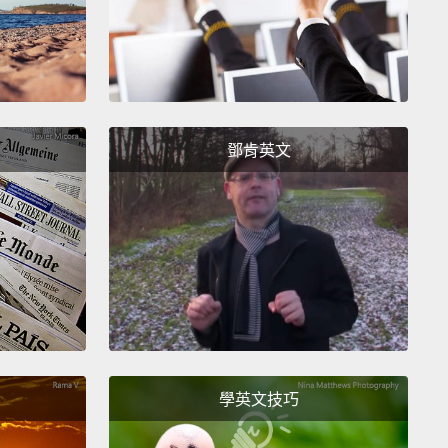
.」神奇短語二號：「我了解，不過...」重複一遍：「我了
過...」然後神奇短語三號：「我懂你的意思，但...」再
：「我懂你的意思，但...」我們使用這個的方法是將它
跳針(註一)」結合運用，但記得「跳針」和單純覆誦自
不同。那可能是一些新手溝通者做的事，但不是像你這
鄧肯英文
機智、文雅的溝通者會做的事。
oken record is I'm going to repeat the exact same
hat I used a moment ago,
because that sends a
lear signal to the person to whom you're speaking
ou are a professional, polished, powerful
nicator.
And the way we would use these
lar magic phrases is like this:
for example, let's say
學英文技巧
ou talk to the scheduler at work, and you say to the