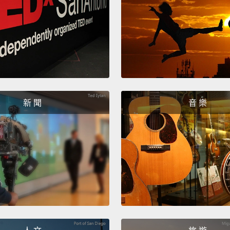
schedu
becaus
might 
「跳針
會向你
通者這
的方法
新 聞
音 樂
話，然
我可能
析。
But let
say, " 
for pe
"You j