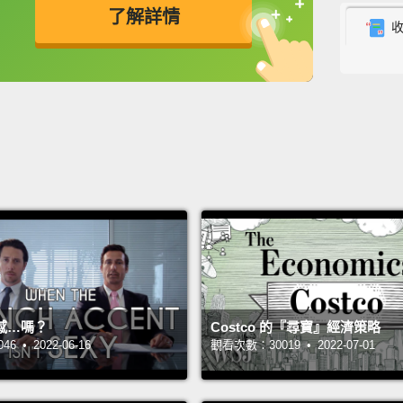
之中許
了解詳情
是個有
英
中
免費功能
功能升級
有工具
語，而
Naviga
your m
back o
with p
track.
three 
get you
感…嗎？
Costco 的『尋寶』經濟策略
引導式
 • 2022-06-16
觀看次數：30019 • 2022-07-01
己導回
們的訊