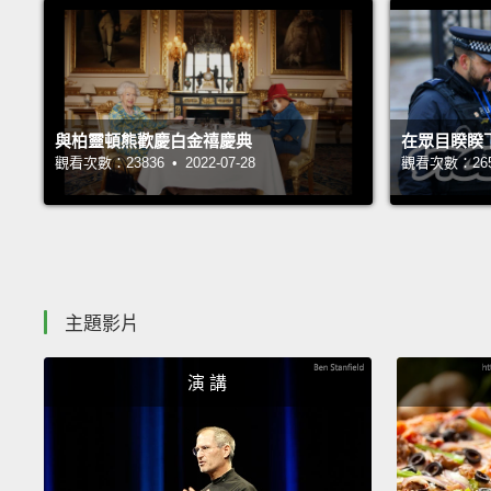
與柏靈頓熊歡慶白金禧慶典
在眾目睽睽
觀看次數：23836 • 2022-07-28
觀看次數：26531
主題影片
演 講