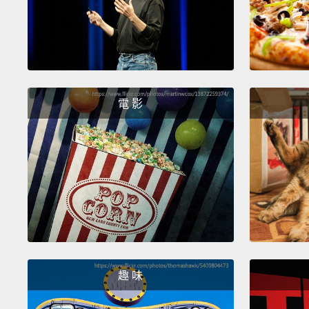
電 影
趣 味