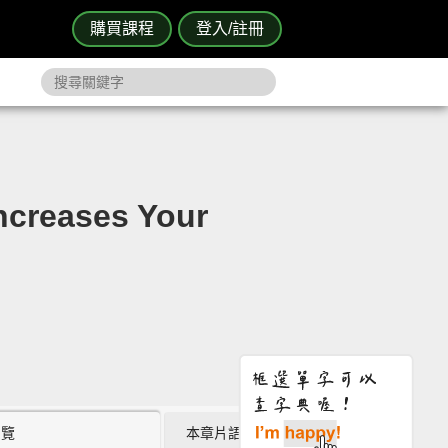
購買課程
登入/註冊
reases Your
瀏覽
本章片語 (2)