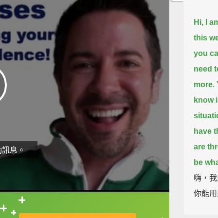
Hi, I 
this w
you ca
need t
more.
know i
situati
have t
are th
動訊息。
be wha
嗨，我
你能用
想、提
直接查字典喔！