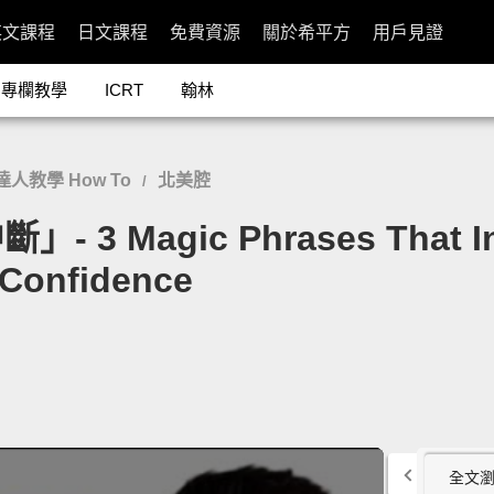
英文課程
日文課程
免費資源
關於希平方
用戶見證
專欄教學
ICRT
翰林
達人教學 How To
北美腔
/
Magic Phrases That Inc
 Confidence
全文