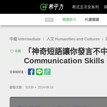
希式五次全系列
精選影片
片語俚語
英文
中級 Intermediate
人文 Humanities and Cultures
/
/
「神奇短語讓你發言不中斷」- 3 
收藏
Communication Skills
分享給好友：
觀看次數：31539 •
2014-09-16