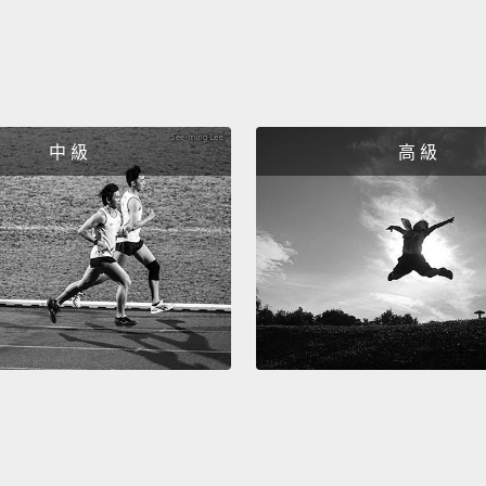
要請五
And sa
sends 
commun
中 級
高 級
your r
and pr
circum
and so
throws
someth
Rememb
what y
而像那