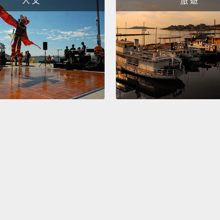
人 文
旅 遊
of you
like t
busine
these 
keepin
magic 
reques
但假使
私人事
說：「
導式神
最後一
吧？」
用神奇