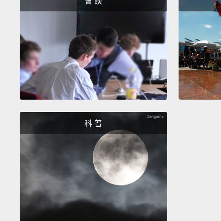
會 談
科 普