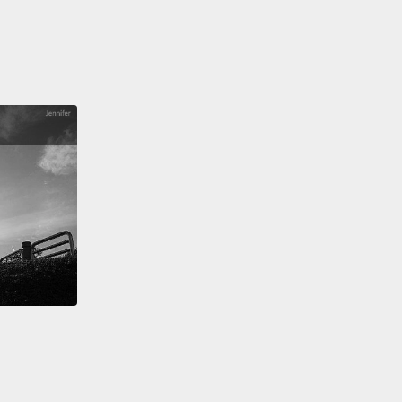
月最後一星期的假。」
ying things like that three times in a row again
a very clear message to the person that you are
icating with that, "Don't test me.
I'm not one of
ude communicators. I am polished, professional,
epared."
So we can use this in a variety of
stances. Let's say that you're presenting an idea,
mebody tries to throw you off track.
Somebody
 a car in the wheels of your presentation, and says
ing like, "We tried that idea once already."
er "that may be but" and then keep going with
ou say.
樣連續三次表達事情，再次向你正在對話的人傳遞一個