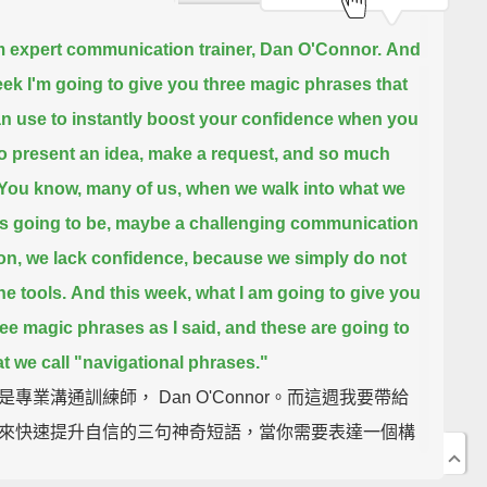
am expert communication trainer, Dan O'Connor.
And
eek I'm going to give you three magic phrases that
n use to instantly boost your confidence
when you
o present an idea, make a request, and so much
You know, many of us, when we walk into what we
s going to be, maybe a challenging communication
on,
we lack confidence, because we simply do not
he tools.
And this week, what I am going to give you
ree magic phrases as I said, and these are going to
t we call "navigational phrases."
是專業溝通訓練師， Dan O'Connor。而這週我要帶給
來快速提升自信的三句神奇短語，當你需要表達一個構
出一個要求、還有更多其他需求的時候。你知道，我們