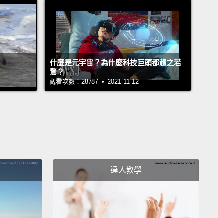
奇的引導式短語正好是能讓你逃出困境的東西。它們
.你準備好了嗎？
phrase number one, "That may be but..."
Repeat
什麼是元宇宙？為什麼科技巨頭都趨之若
That may be but..."
Magic phrase number two, "I
鶩？
觀看次數：28787 • 2021-11-12
tand, however..."
Repeat that, "I understand,
r..."
And magic phrase number three, "I see your
and..."
Repeat that, "I see your point, and..."
The
 use this is we couple them with the broken record,
member that the broken record is different from
 repeating yourself.
That might be what some
達人教學
 communicators do, but not a savvy, polished
icator such as yourself.
語一號：「也許是那樣但...」覆誦一遍：「也許是那樣