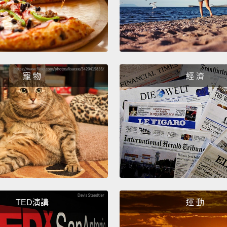
但..
解，不
說一遍
們和「
己的話
寵 物
經 濟
樣一個
The br
word t
very c
that y
commu
particu
TED演講
運 動
that y