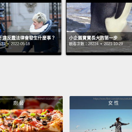
三句神
是..
Magic 
下違反蠢法律會發生什麼事？
小企鵝寶寶長大的第一步
that, "
 • 2022-05-18
觀看次數：28224 • 2021-10-29
unders
howeve
point, 
way we
and re
simply
廚 藝
女 性
novice
commun
神奇短