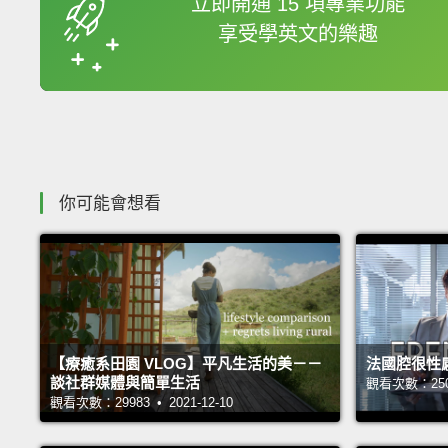
立即開通 15 項專業功能
享受學英文的樂趣
收錄佳句
你可能會想看
【療癒系田園 VLOG】平凡生活的美－－
法國腔很性
談社群媒體與簡單生活
觀看次數：25046
觀看次數：29983 • 2021-12-10