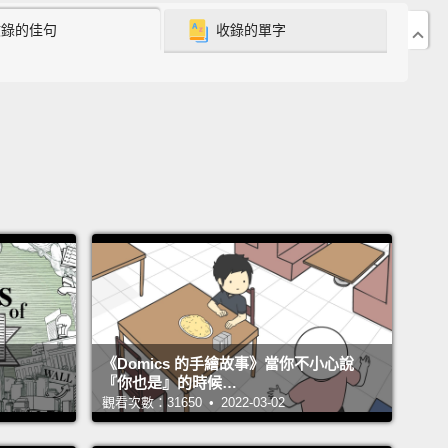
多人，當我們走進一個我們知道會是怎樣的場合，或許
收錄的佳句
收錄的單字
挑戰性的溝通情境時，我們缺乏自信，因為我們根本沒
。因此本週，我要帶給你們的就是剛剛說的三句神奇短
這些就是我們所謂的「引導式短語」。
tional phrases—you use when it seems as though
essage might be going off track to help steer you
n track.
We all know that some of us communicate
eople who intentionally try to throw our message off
And when that happens to you the next time, these
magic navigational phrases will be exactly what will
 out of that pickle.
They are... Are you ready?
《Domics 的手繪故事》當你不小心說
『你也是』的時候…
短語－－當你的訊息似乎要偏離軌道時，你用來幫助自
觀看次數：31650 • 2022-03-02
正軌。我們全都知道我們有些人會和一些刻意嘗試將我
息導偏的人交談。而當那種事下次發生在你身上時，這