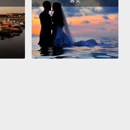
男 女
r navigational magic phrases.
"That may be but I'd
o request the last week off in May for personal
ss."
And she might say, "Asking a lot of time off
days, aren't you?"
And I can simply respond,
g my cool and confidence, by again using that
navigational phrase,
"That may be but I'd like to
t the last week off in May for personal business."
說我只是在和專員說話，而我說：「嗨，Susan，因為
務，我想要請五月最後一星期的假。」然後她會對我
你一月才請過一星期的假。」記得，用其中一個你的引
奇短語。「也許是那樣，但我因為私人事務想要請五月
星期的假。」而她可能說：「最近你請很多假，沒錯
而我可以僅回答，保持我的冷靜和自信，藉著再一次使
引導式短語回答：「也許是那樣，但我因為私人事務想