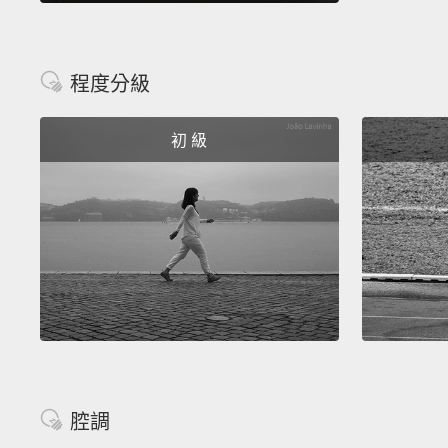
程度分級
初 級
腔調