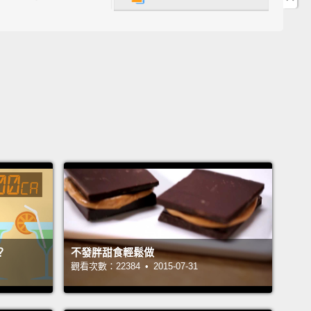
for the week.
的可溶性纖維會在膽固醇到達動脈壁前將它吸收掉。煮
豆子辣醬，或試著做豆子沙拉來當一週的午餐吃。
rries are a great source of antioxidants,
more so
ost other fruits.
Sprinkle blueberries over Greek
 or put them in a salad.
抗氧化物很棒的來源，比其它多數水果含的還要多。將
在希臘優格上或放進沙拉裡。
li is one of the healthiest vegetables to eat.
Sulfur
nds in broccoli helps to detoxify potentially
？
不發胖甜食輕鬆做
r-causing compounds.
觀看次數：22384 • 2015-07-31
是吃起來最健康的蔬菜之一。綠花椰中的硫化合物有助
在致癌化合物的毒性。