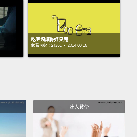
h is a great source of vitamin A, C, and K,
as well
r, iron, calcium, and more.
You can eat spinach raw
ked.
If you aren't a fan of the taste,
throw it in a
吃豆類讓你好臭屁
ie and you won't even notice it.
觀看次數：24251 • 2014-09-15
維他命 A、C 和 K 很好的來源，還有纖維質、鐵、鈣以
營養好物。你可以生吃菠菜或煮過再吃。如果你不喜歡
，把菠菜丟進雪酪裡，你就什麼都不會發現了。
n more, go to activebeat.com to read the full article,
ck out some of our related videos.
多，到 activebeat.com 閱讀完整文章，或看看我們一
達人教學
影片。