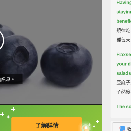
Having
stayin
benefi
規律吃
種每天
Flaxse
your di
salads,
動訊息。
亞麻子
子然後
The so
before 
直接查字典喔！
了解詳情
with k