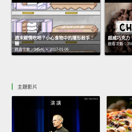
週末縱情吃吧？小心食物中的隱形殺手：
超威巧克力
糖
觀看次數：35008
觀看次數：34546 • 2017-01-06
主題影片
演 講