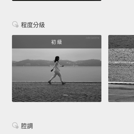
程度分級
初 級
腔調