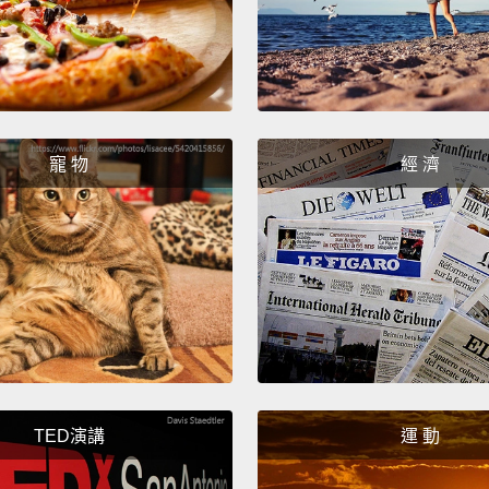
寵 物
經 濟
TED演講
運 動