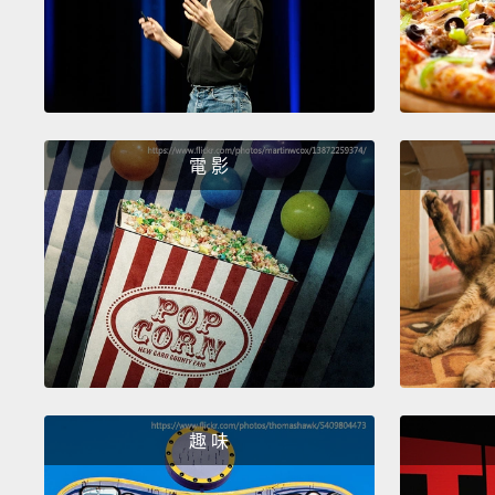
電 影
趣 味