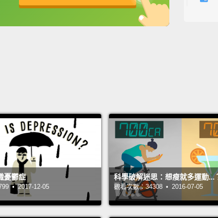
lunch 
英
中
免費功能
功能升級
豆類裡
一大批
Bluebe
than m
yogurt
藍莓是
藍莓灑
Brocco
compou
識憂鬱症
科學破解迷思：想瘦就多運動...
cance
 • 2017-12-05
觀看次數：34308 • 2016-07-05
綠花椰
去除潛