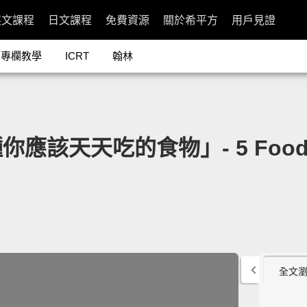
英文課程
日文課程
免費資源
關於希平方
用戶見證
專欄教學
ICRT
翰林
天吃的食物」- 5 Foods You 
全文