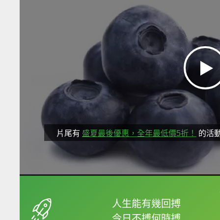
片尾有
盛夏最後優惠，全年最低價5折！
的活
框選或點兩下字幕可以
人生能有幾回搏
今日不搏何時搏