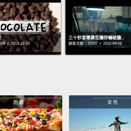
Spinac
as fibe
or coo
！
三十秒宣導廣告讓你嚇破膽...
smooth
 • 2014-12-19
觀看次數：20207 • 2015-08-26
菠菜是
及更多
那味道
To lear
or che
想了解更
廚 藝
女 性
些相關