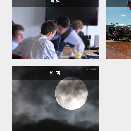
會 談
科 普