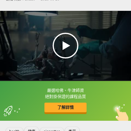
嚴選哈佛、牛津師資
框選或點兩下字幕可以直接查字典喔！
絕對掛保證的課程品質
了解詳情
英
中
收錄佳句
功能升級