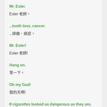
Mr. Esler.
Esler 老師。
...tooth loss, cancer.
...掉齒、癌症。
Mr. Esler!
Esler 老師!
Hang on.
等一下。
Oh my God!
我的天啊!
If cigarettes looked as dangerous as they are,