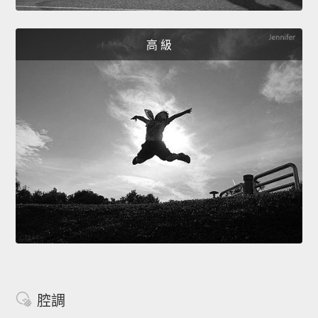
高 級
腔調