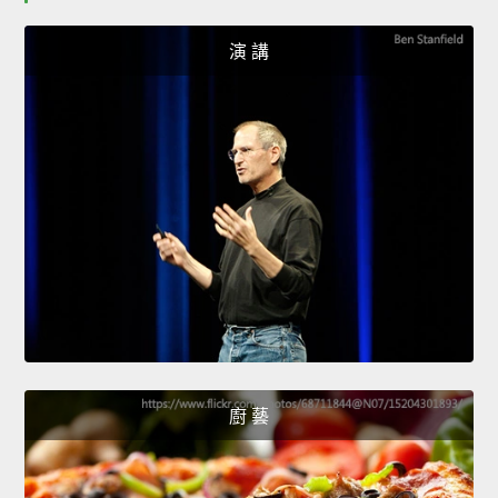
演 講
廚 藝