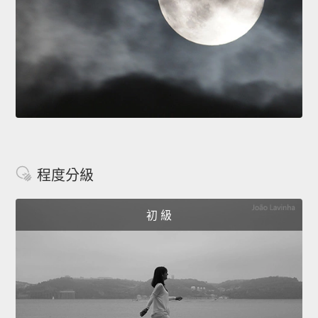
程度分級
初 級