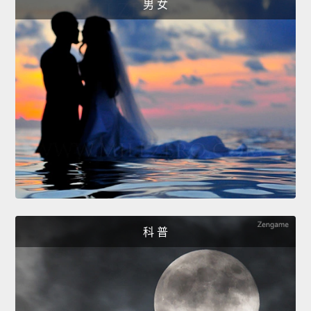
男 女
科 普