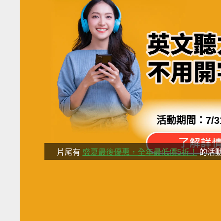
活動期間：
7/3
片尾有
盛夏最後優惠，全年最低價5折！
的活
分享這部影