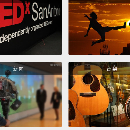
Legal 
想了解
9221
新 聞
音 樂