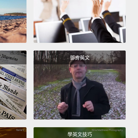
ents every month to make sure that your
ses are correct
and that there are no charges for
 that you didn't buy.
 查看對帳單) 每月查看你的信用卡對帳單來確認購買記錄是
，以及裡面沒有你未購買的物品的費用。
鄧肯英文
ow your options!)
PayPal and other credit cards
security and additional safeguards that can protect
line.
If things do go wrong, you have a number of
s available to you.
了解你擁有的選擇!) PayPal 以及其它信用卡提供能在線上
的安全防護以及額外的保護機制。萬一真的出了什麼差
有許多選擇方案。
學英文技巧
re information, you can visit the Consumer Credit