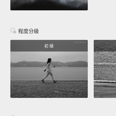
程度分級
初 級