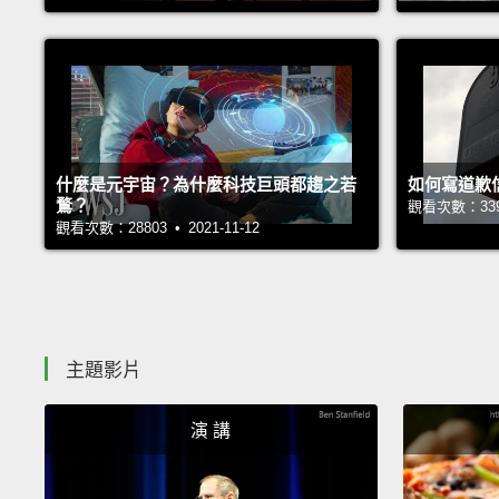
什麼是元宇宙？為什麼科技巨頭都趨之若
如何寫道歉
鶩？
觀看次數：33933
觀看次數：28803 • 2021-11-12
主題影片
演 講