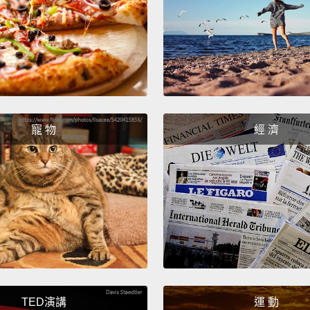
statem
purcha
things
(6.
正確的
寵 物
經 濟
(7. Kn
offer 
you on
option
(7. 
守護你
錯，你
TED演講
運 動
For mo