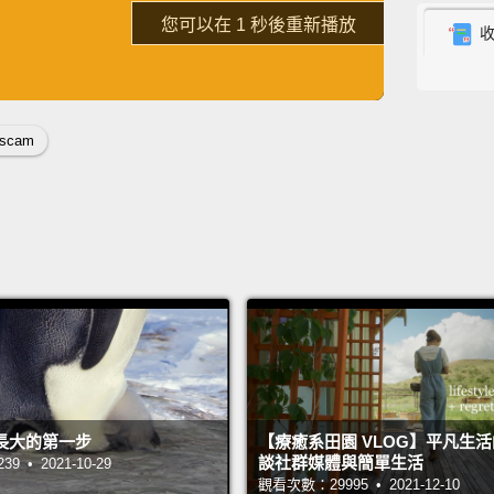
了解詳情
retailer
重新播放
other 
英
中
免費功能
功能升級
(2.
零售商
scam
(3. Cr
of cap
symbo
protec
differ
(3.
碼，那
碼，且
長大的第一步
【療癒系田園 VLOG】平凡生
談社群媒體與簡單生活
 • 2021-10-29
(4. Lo
觀看次數：29995 • 2021-12-10