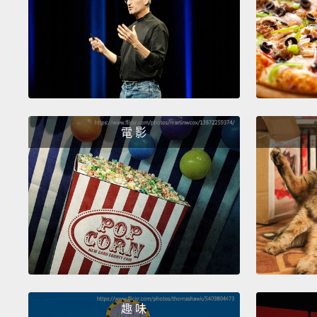
電 影
趣 味