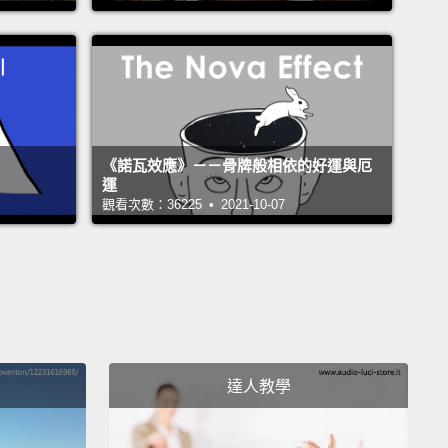
fer secure transactions.
Look for an "s" in the
 address after the "http" to indicate that it is
.
找尋鎖頭圖示) 永遠避開未提供安全交易的線上商店。在網
http 後方找一個 s，表示這網站是安全的。
《諾瓦效應》－－骨牌般相依的好運與厄
運
eck the fees)
If you buy products from a company
觀看次數：36225 • 2021-10-07
s based overseas or processes payments outside of
ia,
be mindful that you may be charged with an
tional transaction fee.
 檢查手續費) 如果你從一間海外公司或在澳洲地區外處理款
司購買商品，注意你可能會被收取一筆跨國交易手續
達人教學
eck your statements)
Check your credit card