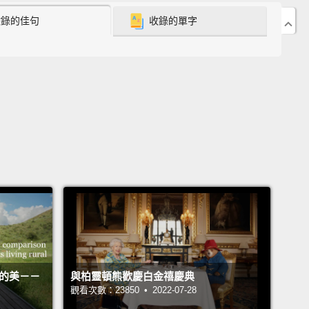
,
do an online search to look for feedback from
收錄的佳句
收錄的單字
customers.
 查看評價) 只從你聽過和信任的網站買東西。如果你對某個
不太熟悉，在網路上搜尋其他消費者的回饋意見。
eate strong passwords)
A long password with a mix
itals and lowercase letters as well as numbers and
ls
is far more difficult to crack.
For even greater
tion, change your password regularly
and use
ent passwords for each of your online accounts.
 建立強式密碼) 一長串混和大小寫字母以及數字和符號的密
要破解起來困難許多。要有更完善的防護，經常變更密
每個線上帳號都使用不同組密碼。
活的美－－
與柏靈頓熊歡慶白金禧慶典
觀看次數：23850 • 2022-07-28
ok for the lock) Always avoid online stores that do