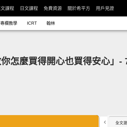
英文課程
日文課程
免費資源
關於希平方
用戶見證
專欄教學
ICRT
翰林
買得開心也買得安心」- 7 Steps
全文