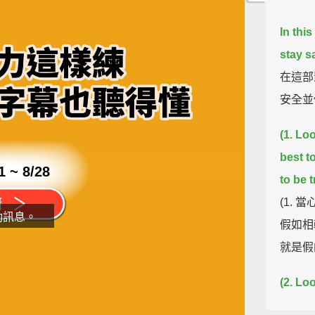
In thi
stay s
在這部
安全並
(1. Loo
best t
1 ~ 8/28
to be 
(1.
動訊息。
假如相
就是假
(2. Lo
片
know a