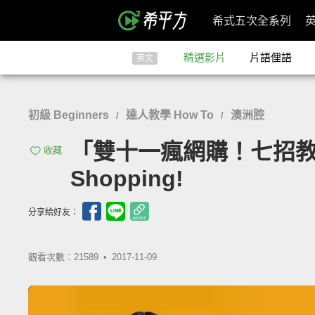
希式五次全系列
精選影片
片語俚語
英文
初級 Beginners
達人教學 How To
澳洲腔
/
/
「雙十一瘋網購！七招教你怎麼
收藏
Shopping!
分享給好友：
觀看次數：21589 •
2017-11-09