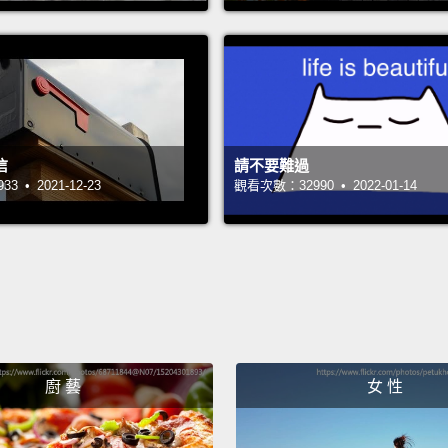
not of
website
secure
(4.
址的 
信
請不要難過
 • 2021-12-23
觀看次數：32990 • 2022-01-14
(5. Ch
that i
Austral
interna
(5.
項的公
廚 藝
女 性
費。
(6. Ch