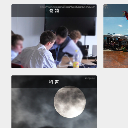
會 談
科 普