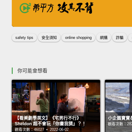
嚴選哈佛、牛津師資
絕對掛保證的課程品質
收錄佳句
safety tips
安全須知
online shopping
網購
詐騙
你可能會想看
【看美劇學英文】《宅男行不行》
小企鵝寶寶
Sheldon 超不會玩『你畫我猜』？！
觀看次數：28239
觀看次數：46027 • 2022-06-02