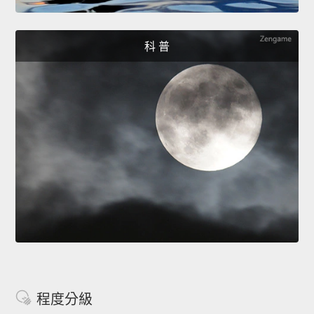
科 普
程度分級