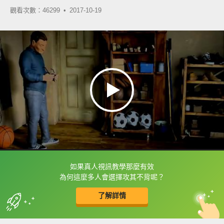
觀看次數：46299 •
2017-10-19
如果真人視訊教學那麼有效
框選或點兩下字幕可以直接查字典喔！
為何這麼多人會選擇攻其不背呢？
了解詳情
英
中
收錄佳句
功能升級