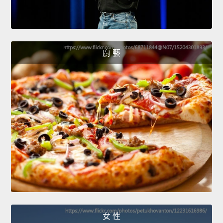
廚 藝
女 性