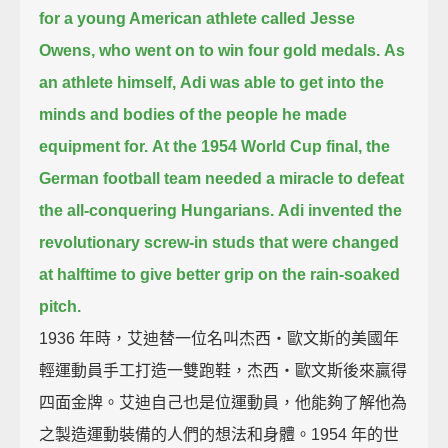
for a young American athlete called Jesse
Owens,
who went on to win four gold medals.
As
an athlete himself,
Adi was able to get into the
minds and bodies of the people he made
equipment for.
At the 1954 World Cup final,
the
German football team needed a miracle to defeat
the all-conquering Hungarians.
Adi invented the
revolutionary screw-in studs
that were changed
at halftime to give better grip on the rain-soaked
pitch.
1936 年時，艾迪替一位名叫杰西‧歐文斯的美國年
輕運動員手工打造一雙跑鞋，杰西‧歐文斯後來贏得
四面金牌。艾迪自己也是位運動員，他能夠了解他為
之製造運動裝備的人們的想法和身體。1954 年的世