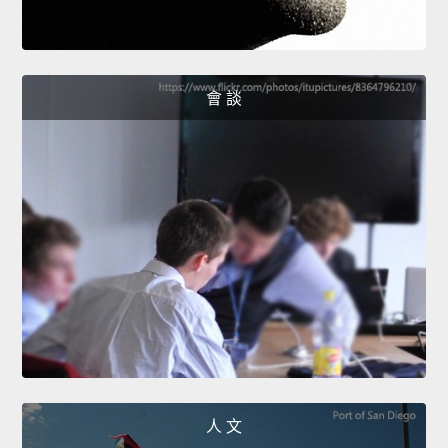
會 談
人 文