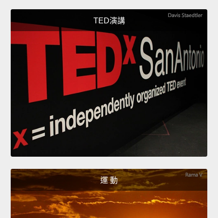
TED演講
運 動