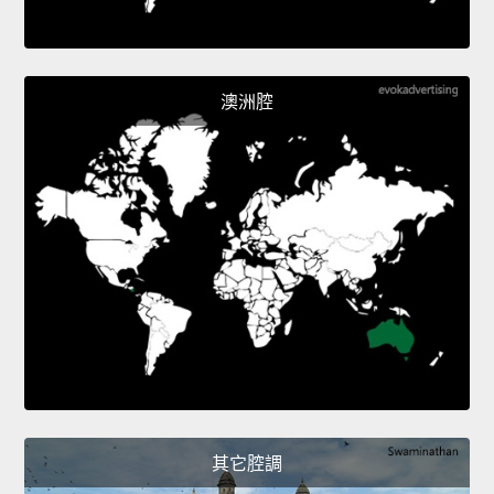
澳洲腔
其它腔調