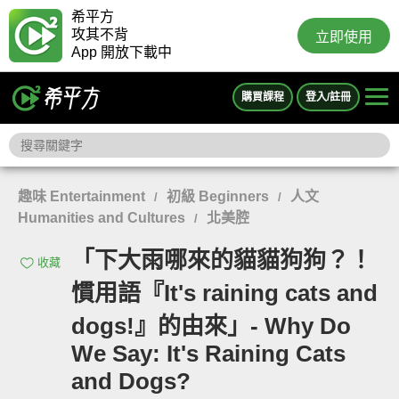
希平方
攻其不背
立即使用
App 開放下載中
購買課程
登入/註冊
趣味 Entertainment
初級 Beginners
人文
/
/
Humanities and Cultures
北美腔
/
「下大雨哪來的貓貓狗狗？！
收藏
慣用語『It's raining cats and
dogs!』的由來」- Why Do
We Say: It's Raining Cats
and Dogs?