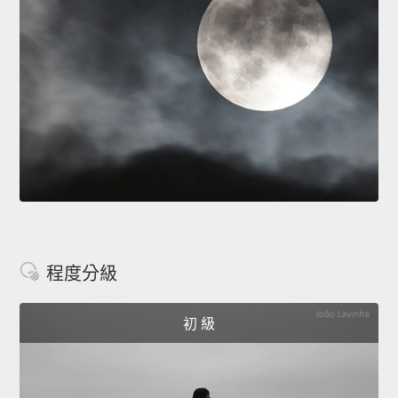
程度分級
初 級