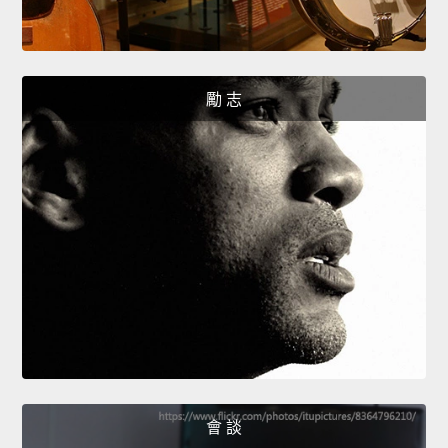
勵 志
會 談