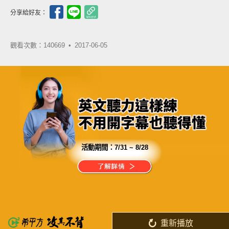
分享給好友：
觀看次數：140669 •
2017-06-05
活動期間：
7/31 ~ 8/28
分享這部影片
在使用「攻其不背」前
你千萬不要隨隨便便亂背單字
重新播放