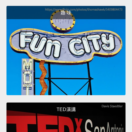
趣 味
TED演講