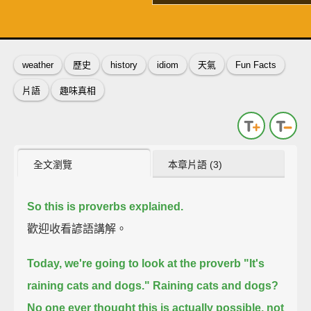
了解詳情
英
中
收錄佳句
功能升級
weather
歷史
history
idiom
天氣
Fun Facts
片語
趣味真相
全文瀏覽
本章片語 (3)
So this is proverbs explained.
歡迎收看諺語講解。
Today, we're going to look at the proverb "It's
raining cats and dogs."
Raining cats and dogs?
No one ever thought this is actually possible,
not