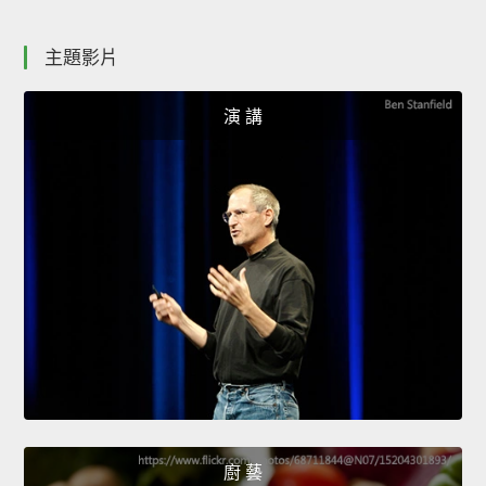
主題影片
演 講
廚 藝