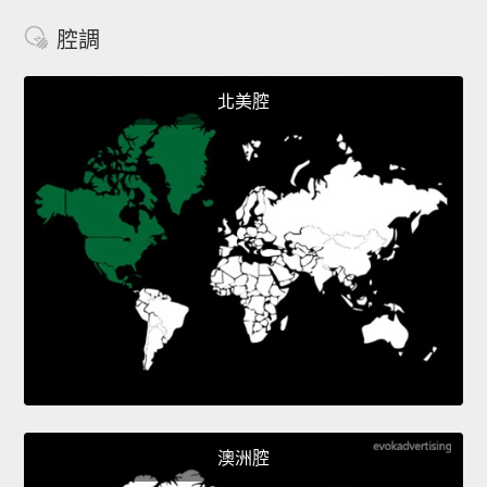
腔調
北美腔
澳洲腔