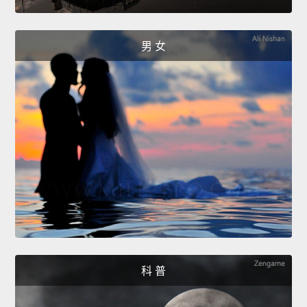
男 女
科 普