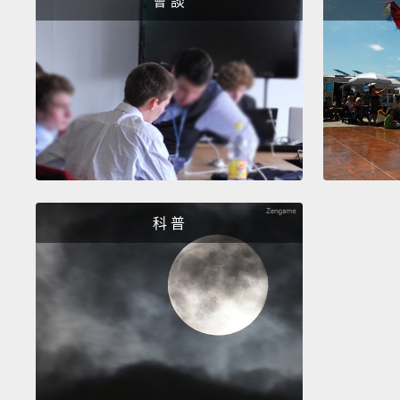
會 談
科 普