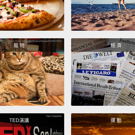
寵 物
經 濟
TED演講
運 動