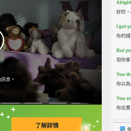
Alright
好的，
I got 
你的錢
But yo
但你拿
You th
動訊息。
你以為
You so
你出賣
直接查字典喔！
You're
了解詳情