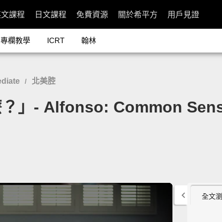
英文課程
日文課程
免費資源
關於希平方
用戶見證
專欄教學
ICRT
翰林
diate
北美腔
/
lfonso: Common Sense 
全文