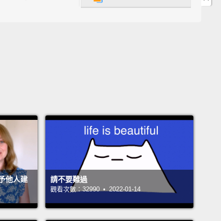
密者!
take him out!
y，把他給幹掉!
, "Take him out!"
「把他給幹掉!」
ur kids watching the right movies?
Go to
Sense.org to find out.
子正在看對的電影嗎？到CommonSense.org找看看。
予他人建
請不要難過
觀看次數：32990 • 2022-01-14