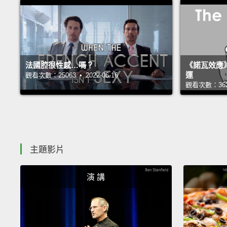
法國腔很性感…嗎？
《諾瓦效應
運
觀看次數：25063 • 2022-06-16
觀看次數：36225
主題影片
演 講