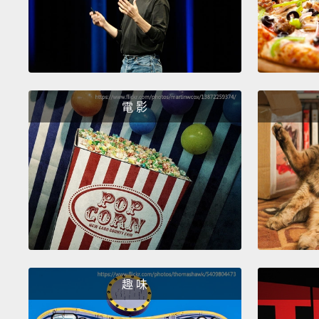
電 影
趣 味