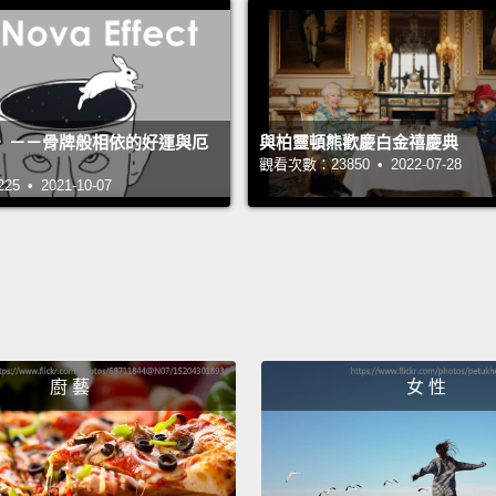
》－－骨牌般相依的好運與厄
與柏靈頓熊歡慶白金禧慶典
觀看次數：23850 • 2022-07-28
 • 2021-10-07
廚 藝
女 性