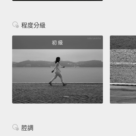
程度分級
初 級
腔調