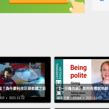
你這告
英
中
免費功能
功能升級
Lilly, 
Lill
I said
我說：
Are yo
Common
你的孩
宙？為什麼科技巨頭都趨之若
【一分鐘英語】如何有禮貌地給
議？
 • 2021-11-12
觀看次數：37254 • 2021-12-03