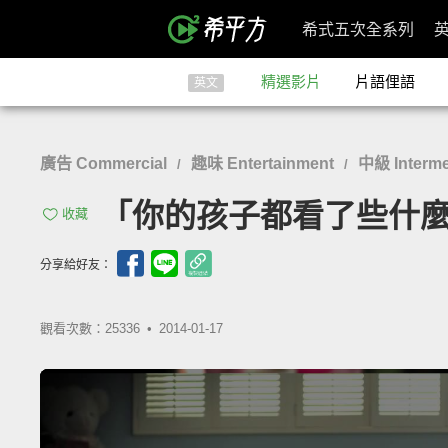
希式五次全系列
精選影片
片語俚語
英文
廣告 Commercial
趣味 Entertainment
中級 Interme
/
/
「你的孩子都看了些什麼？」- A
收藏
分享給好友：
觀看次數：25336 •
2014-01-17