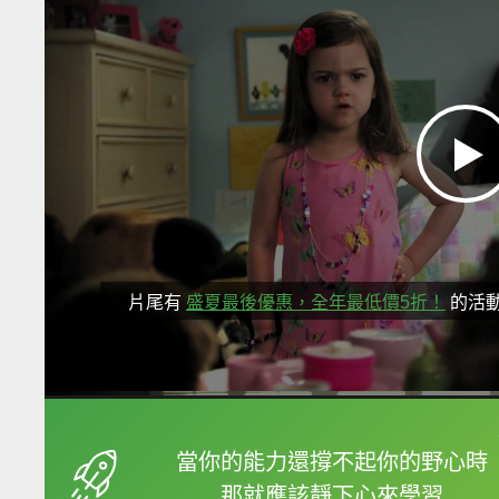
片尾有
盛夏最後優惠，全年最低價5折！
的活
框選或點兩下字幕可以
當你的能力還撐不起你的野心時
那就應該靜下心來學習