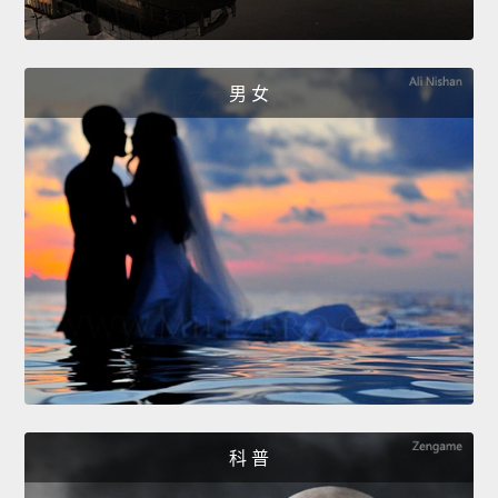
男 女
科 普