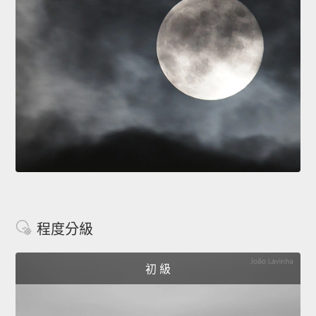
程度分級
初 級