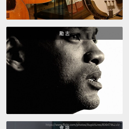
勵 志
會 談