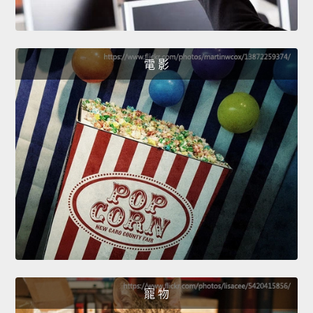
電 影
寵 物