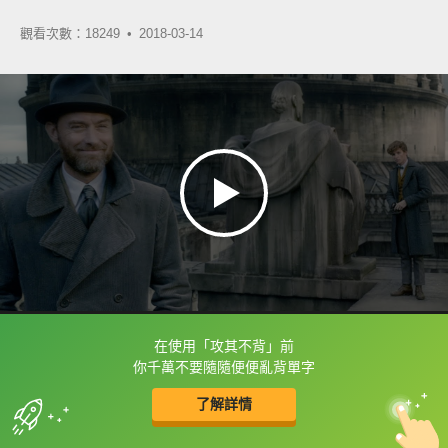
觀看次數：18249 •
2018-03-14
在使用「攻其不背」前
框選或點兩下字幕可以直接查字典喔！
你千萬不要隨隨便便亂背單字
了解詳情
英
中
收錄佳句
功能升級