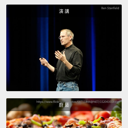
演 講
廚 藝