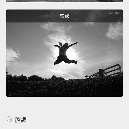
高 級
腔調