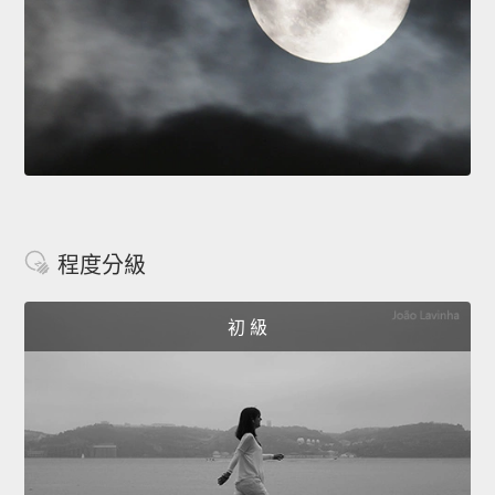
程度分級
初 級