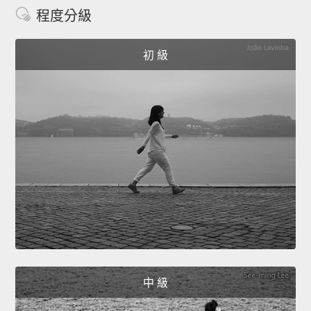
程度分級
初 級
中 級