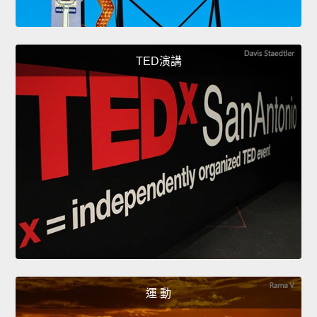
TED演講
運 動