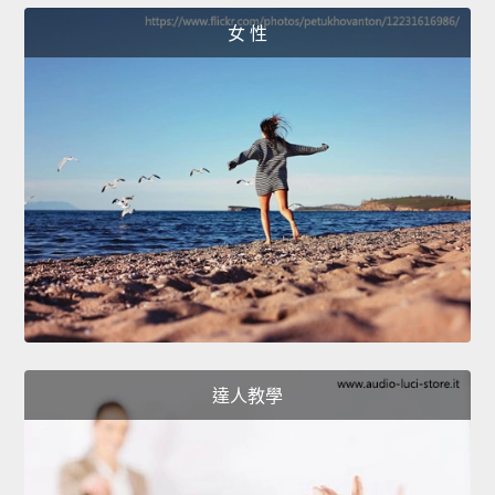
女 性
達人教學