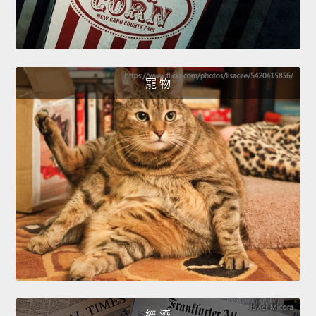
寵 物
經 濟