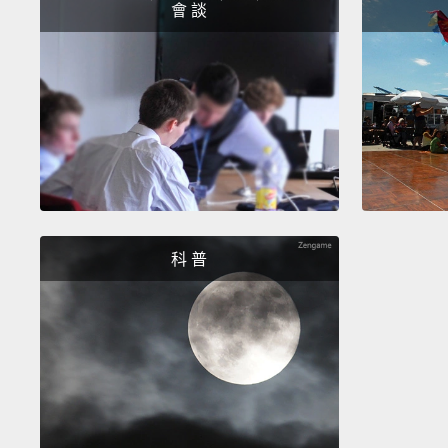
會 談
科 普