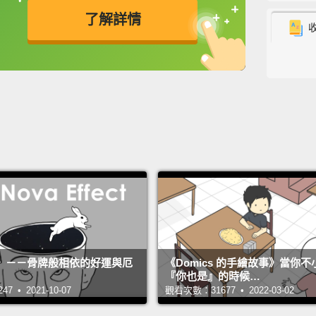
了解詳情
0
0
1
》－－骨牌般相依的好運與厄
《Domics 的手繪故事》當你
『你也是』的時候…
 • 2021-10-07
觀看次數：31677 • 2022-03-02
1