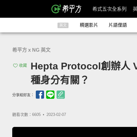
希式五次全系列
精選影片
片語俚語
英文
希平方 x NG 英文
Hepta Protocol創
收藏
種身分有關？
分享給好友：
觀看次數：6605 •
2023-02-07