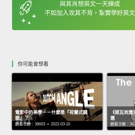
與其肖想英文一天練成
不如加入攻其不背，紮實學好英文
你可能會想看
電影中的美學－－什麼是『荷蘭式鏡
《諾瓦效應
頭』？
運
觀看次數：39003 • 2022-03-10
觀看次數：36247