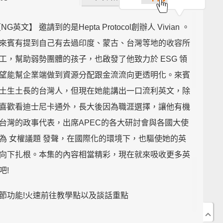
NG英文】 邀請到的是Hepta Protocol創辦人 Vivian 。
來賓有提到自己有去過印度、蒙古、台灣等地的收容所
工，幫助弱勢團體的孩子，也啟發了他致力於 ESG 領
望能幫企業端做到資源分配跟金流流向更透明化。來賓
土生土長的台灣人，但現在她能講出一口流利英文，除
喜歡看迪士尼卡通外，長大後因為職涯選擇，讓他有機
台灣的政事代表，出席APEC的各大研討會與各國大使
為 女權議題 發聲，在國際化的環境下，也驅使她的英
向下扎根。本集的內容相當精彩，現在就來吸收更多英
吧!
節功能!火速前往教學點以及談話重點
:00 intro