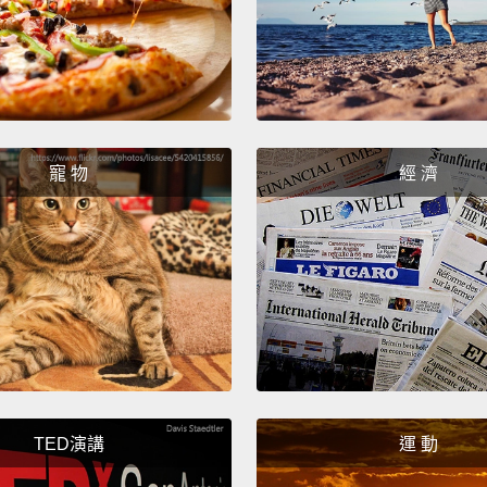
寵 物
經 濟
TED演講
運 動