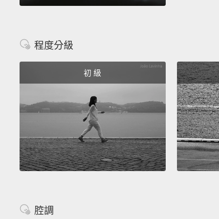
程度分級
初 級
腔調