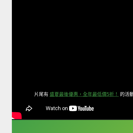
片尾有
盛夏最後優惠，全年最低價5折！
的活
框選或點兩下字幕可以