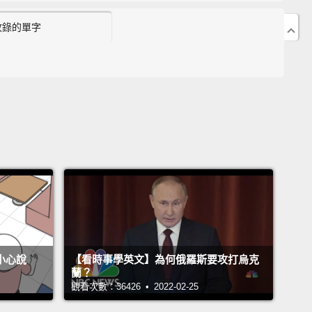
5:08 "underprivileged kids" 中文是什麼意思？
收錄的單字
05:16 「自我懷疑」英文可以用？
05:44 「相對地、相較而言」英文可以用？
06:00 "kudos" 中文是什麼意思？
09:07 "ESG" 是哪三個單字的縮寫呢？
9:33 "utilized" 中文跟「利用」有關？
09:50 「可追溯性」英文可以說？
09:52 "transparency"是指呈現什麼樣的狀態？
16:12 「貧窮、不平等」英文可以說？
16:20 「假說、假設」英文可以說？
6:24 "obstacle"是指遇到哪種狀況？
不小心說
【看時事學英文】為何俄羅斯要攻打烏克
16:27 「潛能」英文可以說？
蘭？
觀看次數：36426 • 2022-02-25
6:37 "allocate"中文是什麼意思？