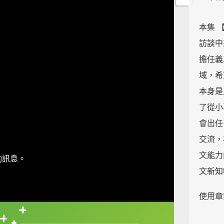
本集 【
訪談中
擔任義
域，希
本身是
了從小
會出任
交流，
文能力
動訊息。
文新知
使用章
0
直接查字典喔！