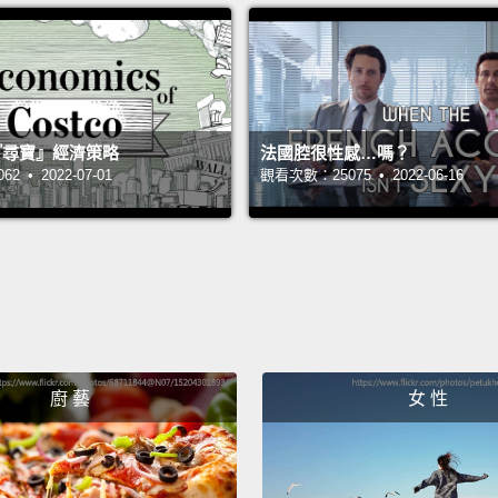
2
主持人：
來賓：Vi
 的『尋寶』經濟策略
法國腔很性感…嗎？
翻譯：St
 • 2022-07-01
觀看次數：25075 • 2022-06-16
廚 藝
女 性