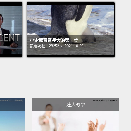
2:44 "delegate"跟什麼身分有關？
22:49「研討會」、「政策」的英文是？
John Drummond 陽昊恩
vian Chen
小企鵝寶寶長大的第一步
ephanie
觀看次數：28252 • 2021-10-29
達人教學