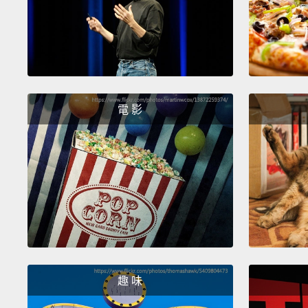
電 影
趣 味