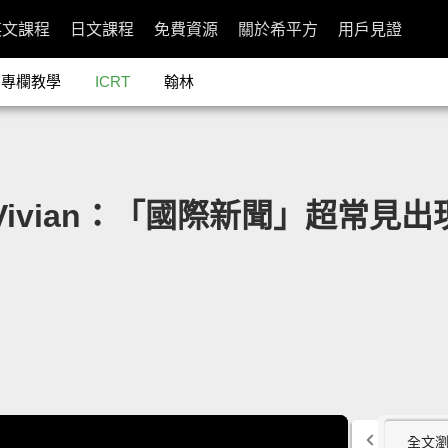
英文課程
日文課程
免費資源
關於希平方
用戶見證
專欄教學
ICRT
翰林
辦人 Vivian：「國際新聞」超常見出
全文