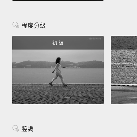
程度分級
初 級
腔調