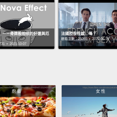
》－－骨牌般相依的好運與厄
法國腔很性感…嗎？
觀看次數：25065 • 2022-06-16
 • 2021-10-07
廚 藝
女 性