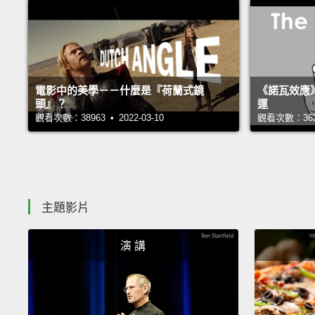
電影中的美學－－什麼是『荷蘭式鏡
《諾瓦效應
頭』？
運
觀看次數：38963 • 2022-03-10
觀看次數：36231
主題影片
演 講