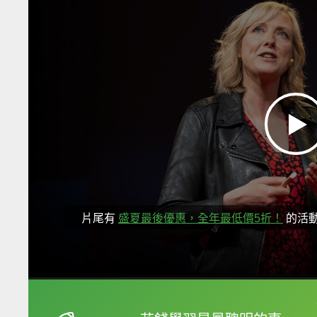
片尾有
盛夏最後優惠，全年最低價5折！
的活
框選或點兩下字幕可以