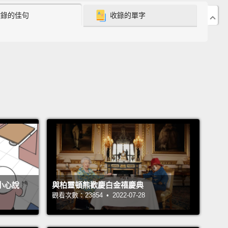
收錄的佳句
收錄的單字
不小心說
與柏靈頓熊歡慶白金禧慶典
觀看次數：23854 • 2022-07-28