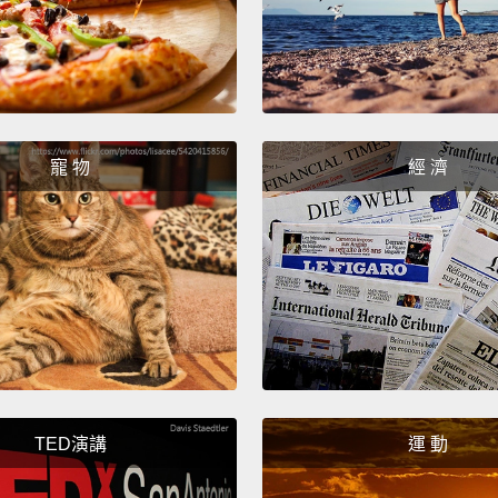
寵 物
經 濟
TED演講
運 動