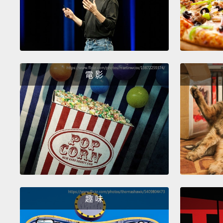
電 影
趣 味