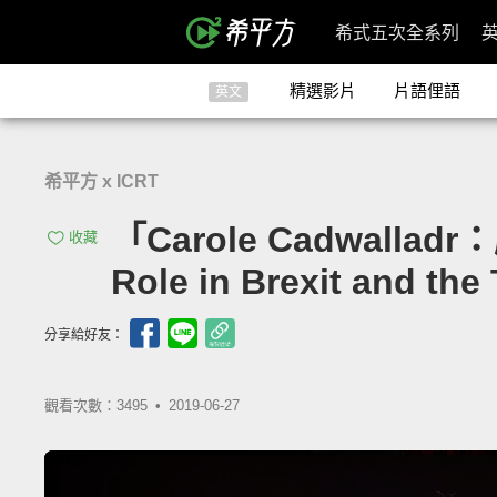
希式五次全系列
精選影片
片語俚語
英文
希平方 x ICRT
「Carole Cadwall
收藏
Role in Brexit and the
分享給好友：
觀看次數：3495 •
2019-06-27