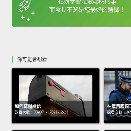
花錢學習是最聰明的事
而攻其不背是您最好的選擇！
收錄佳句
你可能會想看
如何寫道歉信
在眾目睽睽
觀看次數：33937 • 2021-12-23
觀看次數：26546