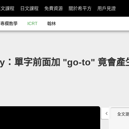
英文課程
日文課程
免費資源
關於希平方
用戶見證
專欄教學
ICRT
翰林
ny：單字前面加 "go-to" 竟
全文