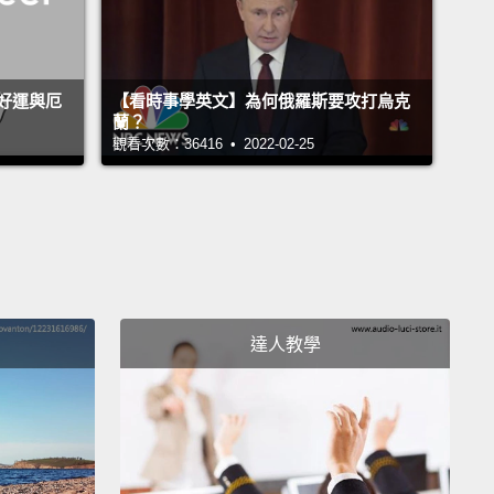
好運與厄
【看時事學英文】為何俄羅斯要攻打烏克
蘭？
觀看次數：36416 • 2022-02-25
達人教學