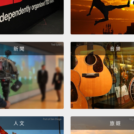
新 聞
音 樂
人 文
旅 遊