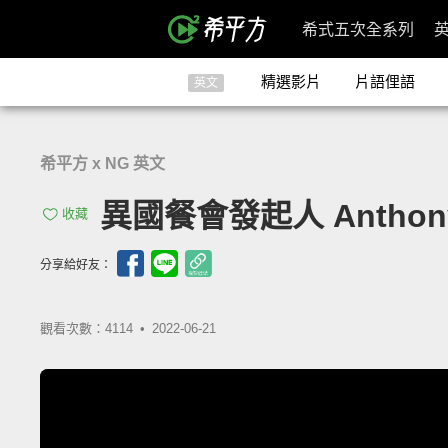
希式五次全系列
精選影片
片語俚語
英文
希平方 x NG 英文
異國餐會發起人 Antho
收藏
分享給好友：
觀看次數：4114 •
2022-06-21