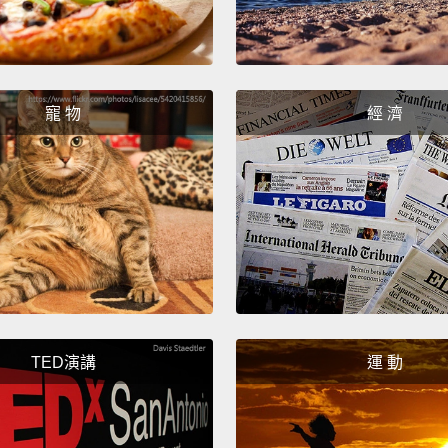
寵 物
經 濟
TED演講
運 動