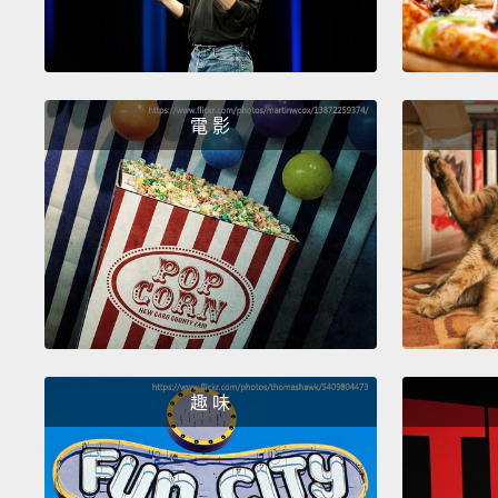
電 影
趣 味