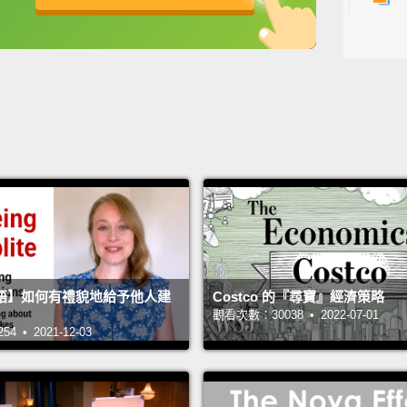
2
a
2
2
2
主持人：
來賓：An
翻譯：A
語】如何有禮貌地給予他人建
Costco 的『尋寶』經濟策略
#希平
觀看次數：30038 • 2022-07-01
 • 2021-12-03