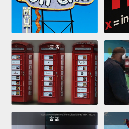
廣 告
會 談