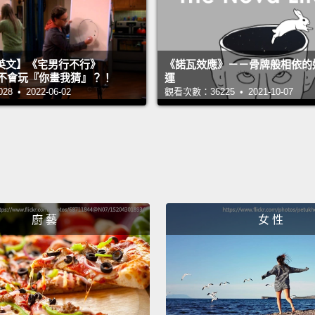
英文】《宅男行不行》
《諾瓦效應》－－骨牌般相依的
n 超不會玩『你畫我猜』？！
運
 • 2022-06-02
觀看次數：36225 • 2021-10-07
廚 藝
女 性