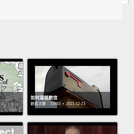
6:55 "the more you learn, the more you realize there is
 lot more to learn" 的中文是？
7:07 "go-to guy" 的中文是？
7:46 "go-to channel" 的中文是？
8:05 "go-to restaurant" 的中文是？
28:11 「必點歌曲」的英文是？
John Drummond 陽昊恩
thony Van Dyck
ngela Ma
如何寫道歉信
方學英文 #NG英文 #交流會
觀看次數：33933 • 2021-12-23