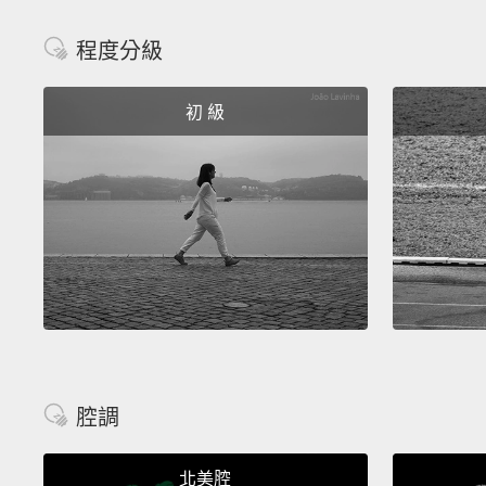
程度分級
初 級
腔調
北美腔