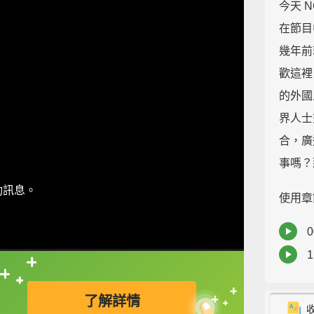
今天 
在節目
幾年前
歡這裡
的外國
界人士
合，廣
事嗎？
動訊息。
使用章
0
1
直接查字典喔！
了解詳情