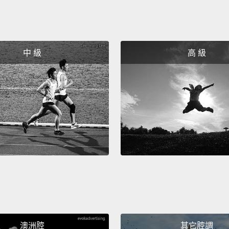
中 級
高 級
澳洲腔
其它腔調