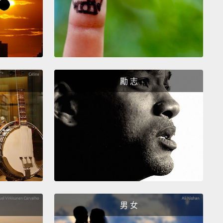
勵 志
男 女