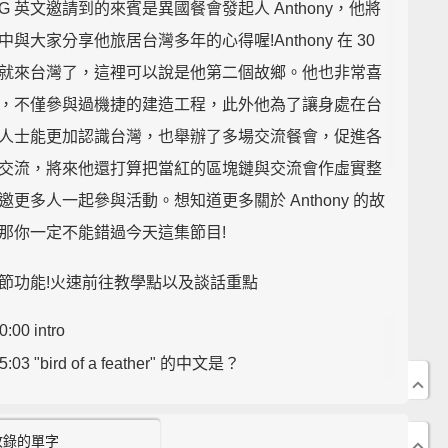
NG 英文邀請到的來賓是異國餐會發起人 Anthony，他將
中與大家分享他旅居台灣多年的心得喔!Anthony 在 30
就來台灣了，這裡可以說是他第二個故鄉。他也非常喜
，不僅參與過機捷的建造工程，此外他為了讓身處在台
人士能更加認識台灣，也舉辦了多場交流餐會，促進各
交流，將來他還打算把當紅的區塊鏈與交流會作虛實整
邀更多人一起參與活動。想知道更多關於 Anthony 的故
那你一定不能錯過今天這集節目!
節功能!火速前往教學點以及談話重點
0:00 intro
5:03 "bird of a feather" 的中文是？
15:24「物以類聚」完整說法是？
15:39「停滯期」的英文是？
收錄的單字