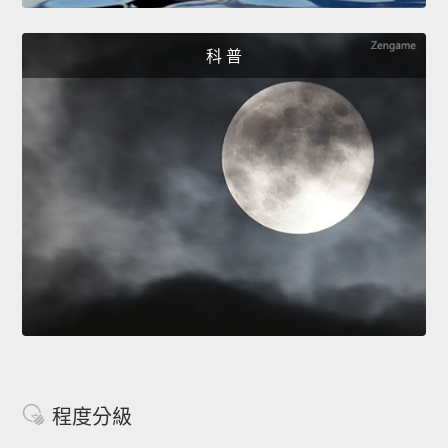
科 普
程度分級