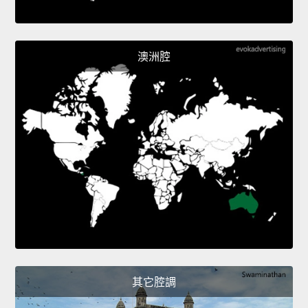
澳洲腔
其它腔調