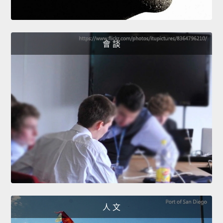
會 談
人 文