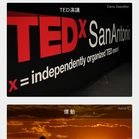
TED演講
運 動