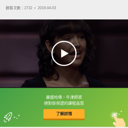
觀看次數：2732 •
2019-04-03
嚴選哈佛、牛津師資
框選或點兩下字幕可以直接查字典喔！
絕對掛保證的課程品質
了解詳情
英
中
收錄佳句
功能升級