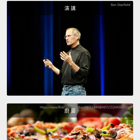
演 講
廚 藝