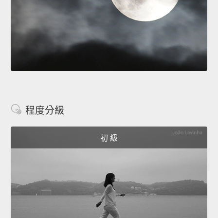
程度分級
初 級