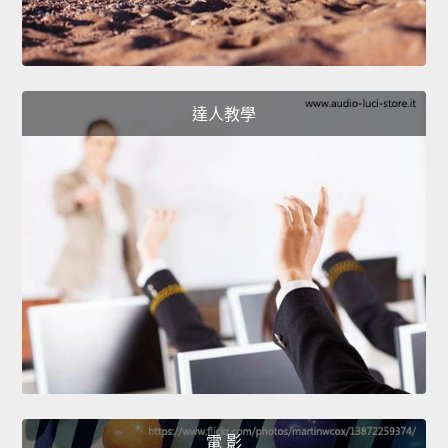
達人教學
電 影