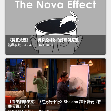
《諾瓦效應》－－骨牌般相依的好運與厄運
觀看次數：36247 • 2021-10-07
【看美劇學英文】《宅男行不行》Sheldon 超不會玩『你
畫我猜』？！