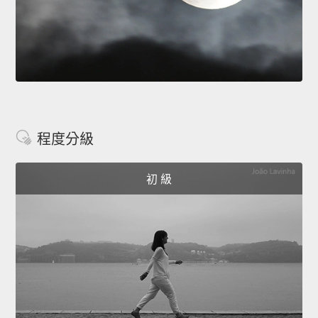
程度分級
初 級