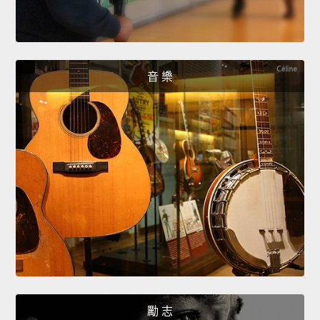
音 樂
勵 志