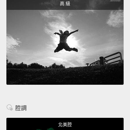
高 級
腔調
北美腔