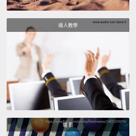
達人教學
電 影