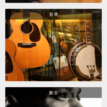
音 樂
勵 志