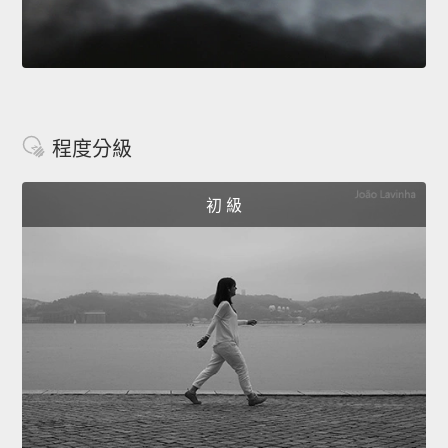
程度分級
初 級