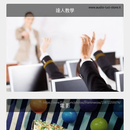
達人教學
電 影