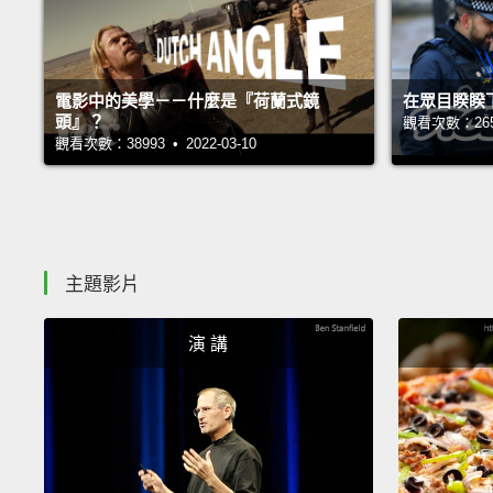
電影中的美學－－什麼是『荷蘭式鏡
在眾目睽睽
頭』？
觀看次數：26557
觀看次數：38993 • 2022-03-10
主題影片
演 講