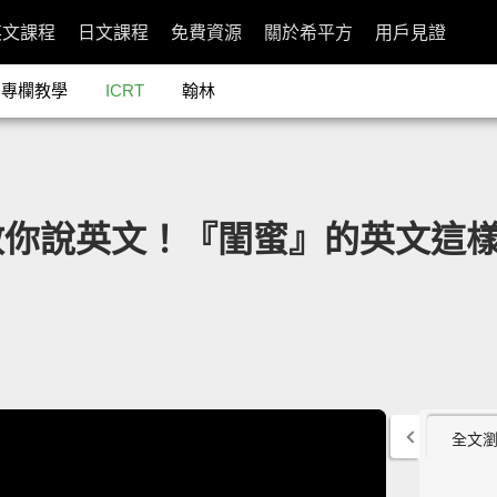
英文課程
日文課程
免費資源
關於希平方
用戶見證
專欄教學
ICRT
翰林
教你說英文！『閨蜜』的英文這
全文