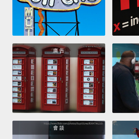
廣 告
會 談