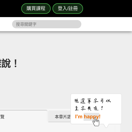
購買課程
登入/註冊
樣說！
瀏覽
本章片語 (0)