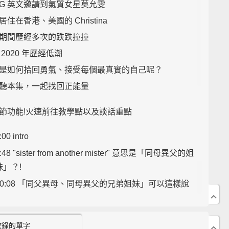
NG 英文邀請到氣質女星莫允雯
住在香港、美國的 Christina
期間歷經多次的跌跌撞撞
2020 年歷經低潮
是如何拾回勇氣、接受每個最真實的自己呢？
聽本集，一起找回正能量
節功能!火速前往教學點以及談話重點
:00 intro
:48 "sister from another mister" 意思是「同母異父的姐
妹」？!
10:08 「同父異母、同母異父的兄弟姐妹」可以這樣說
10:17 兄弟姊妹如果是來自「繼父、繼母」，可以這樣稱
呼他
收錄的單字