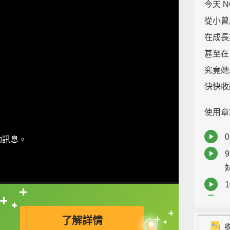
今天 
從小曾居
在成長
甚至在 
究竟她
快快收
使用章
0
動訊息。
9
直接查字典喔！
了解詳情