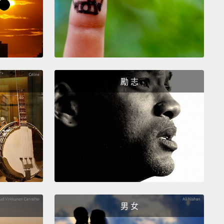
勵 志
男 女