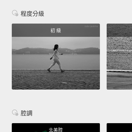
程度分級
初 級
腔調
北美腔