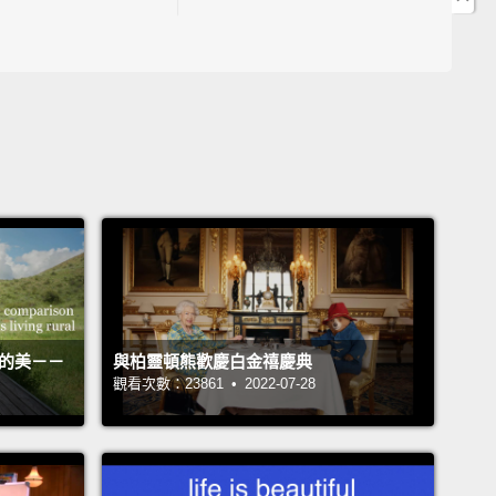
10:45 「禪坐、靜修」英文是...？
0:51 單字 "meditation"中文是？
11:05 單字 "retreat" 中文是...？當動詞又是什麼意思呢？
11:20 「脫胎換骨」可以用這個片語
2:26 片語 "one thing led to another" 中文是？
13:15 「灰頭土臉」英文可以這樣說
5:13 超實用片語 "mess up" 中文是？
6:55 單字 "inner" 意思是？
John Drummond 陽昊恩
允雯 Christina
活的美－－
與柏靈頓熊歡慶白金禧慶典
ngela Ma
觀看次數：23861 • 2022-07-28