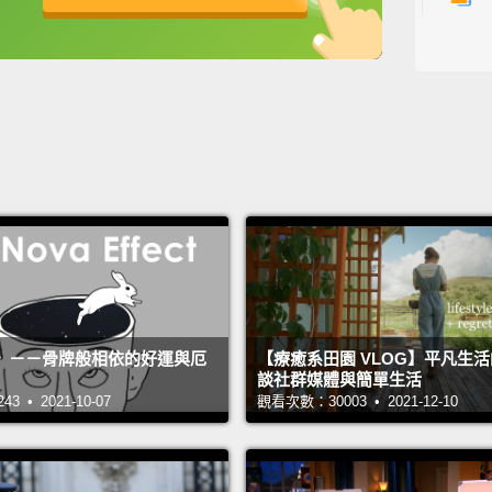
1
1
2
2
主持人：
來賓：莫
》－－骨牌般相依的好運與厄
【療癒系田園 VLOG】平凡生
談社群媒體與簡單生活
翻譯：A
 • 2021-10-07
觀看次數：30003 • 2021-12-10