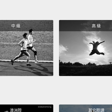
中 級
高 級
澳洲腔
其它腔調