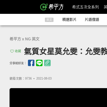
希式五次全系列
精選影片
片語俚語
英文
希平方 x NG 英文
氣質女星莫允雯：允雯
收藏
分享給好友：
觀看次數：9736 •
2021-08-03