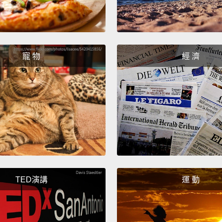
寵 物
經 濟
TED演講
運 動