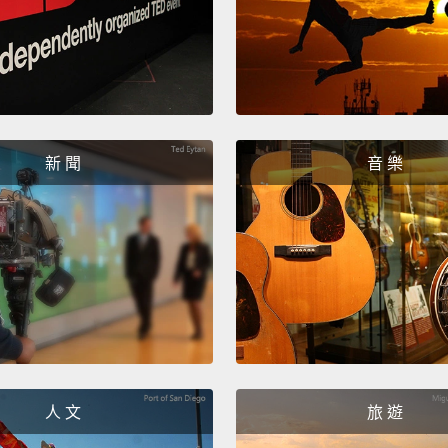
新 聞
音 樂
人 文
旅 遊