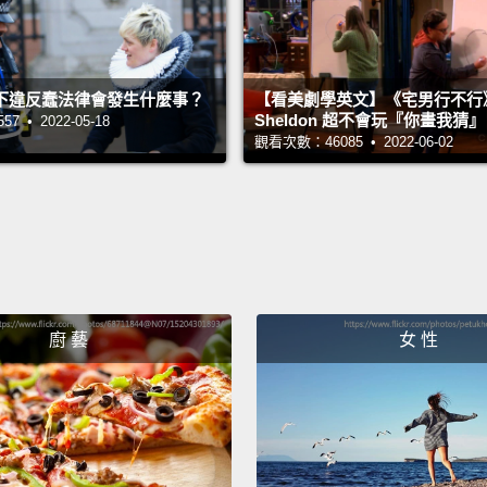
下違反蠢法律會發生什麼事？
【看美劇學英文】《宅男行不行
Sheldon 超不會玩『你畫我猜
 • 2022-05-18
觀看次數：46085 • 2022-06-02
廚 藝
女 性