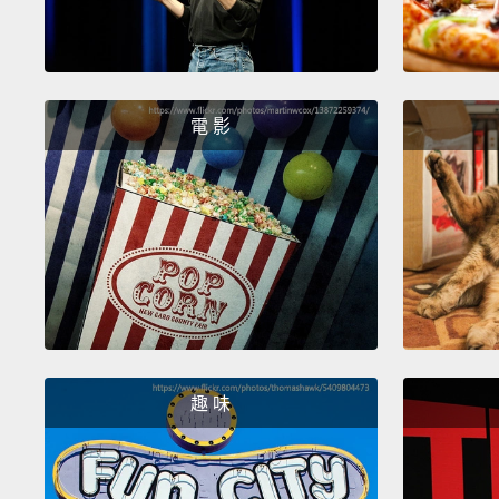
電 影
趣 味