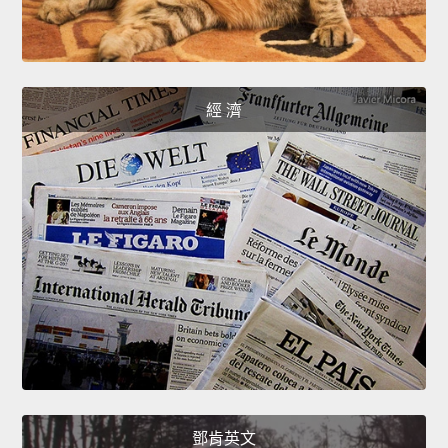
經 濟
鄧肯英文