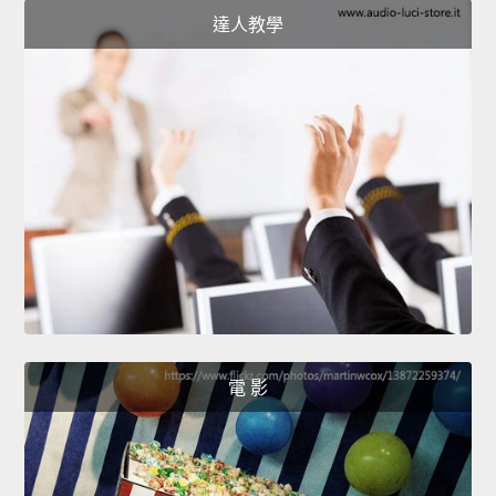
達人教學
電 影