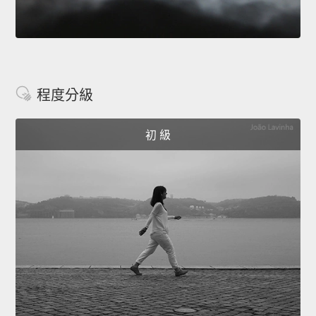
程度分級
初 級