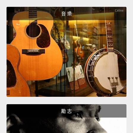
音 樂
勵 志