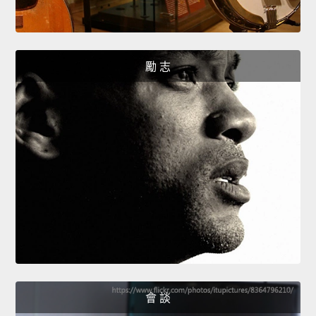
勵 志
會 談