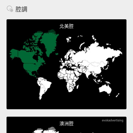
腔調
北美腔
澳洲腔