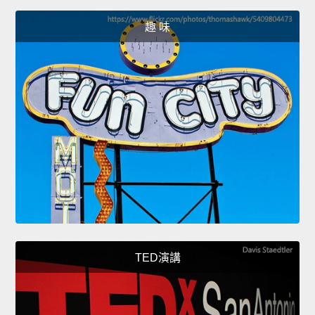
趣 味
TED演講