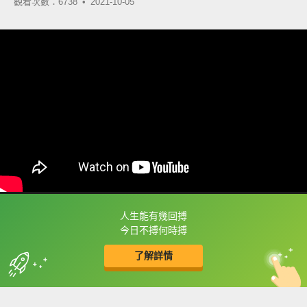
觀看次數：6738 •
2021-10-05
人生能有幾回搏
框選或點兩下字幕可以直接查字典喔！
今日不搏何時搏
了解詳情