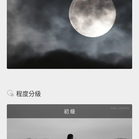
程度分級
初 級