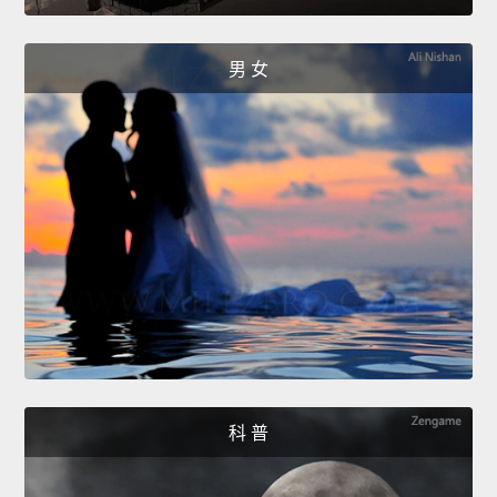
男 女
科 普