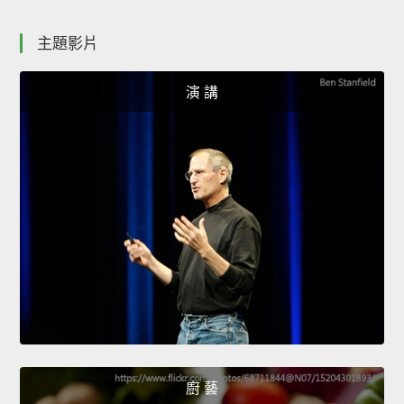
主題影片
演 講
廚 藝