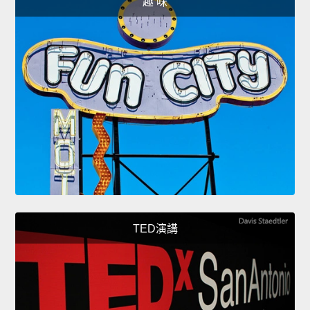
趣 味
TED演講