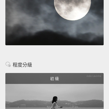
程度分級
初 級