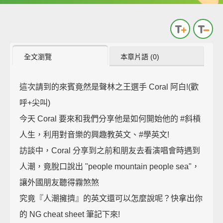
全文瀏覽
本章片語 (0)
這次請到的來賓竟然是聲林之王選手 Coral 阿白!(歡
呼+尖叫)
今天 Coral 要來和我們分享他是如何開始他的 #斜槓
人生，利用對音樂的興趣教英文、#學英文!
訪談中，Coral 分享到之前和朋友去看演唱會時遇到
人潮，竟脫口說出 "people mountain people sea"，
讓外國朋友聽得霧煞煞
究竟『人潮擁擠』的英文還可以怎麼說呢？快拿出你
的 NG cheat sheet 筆記下來!