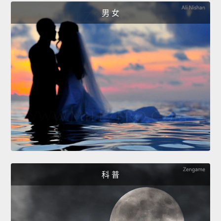
男 女
科 普