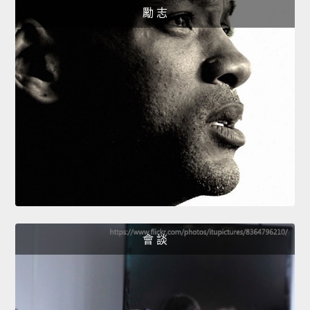
勵 志
會 談