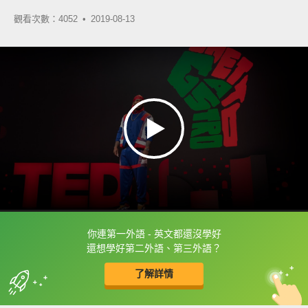
觀看次數：4052 •
2019-08-13
你連第一外語 - 英文都還沒學好
框選或點兩下字幕可以直接查字典喔！
還想學好第二外語、第三外語？
了解詳情
英
中
收錄佳句
功能升級