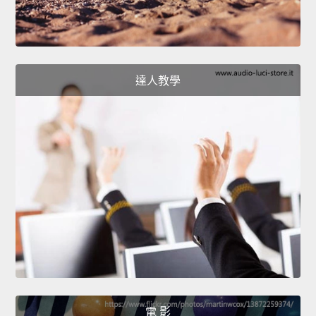
達人教學
電 影