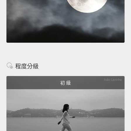
程度分級
初 級