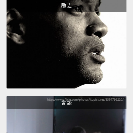
勵 志
會 談