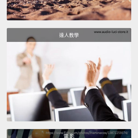
達人教學
電 影