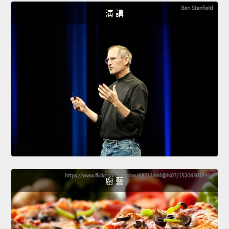
演 講
廚 藝