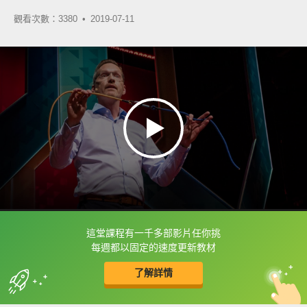
觀看次數：3380 •
2019-07-11
這堂課程有一千多部影片任你挑
框選或點兩下字幕可以直接查字典喔！
每週都以固定的速度更新教材
了解詳情
英
中
收錄佳句
功能升級