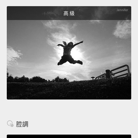
高 級
腔調