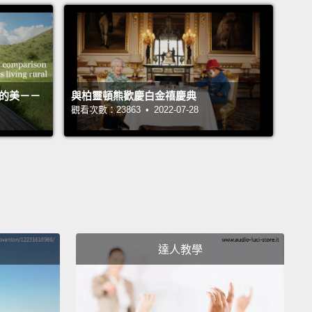
活的美－－
與柏靈頓熊歡慶白金禧慶典
觀看次數：23863 • 2022-07-28
達人教學