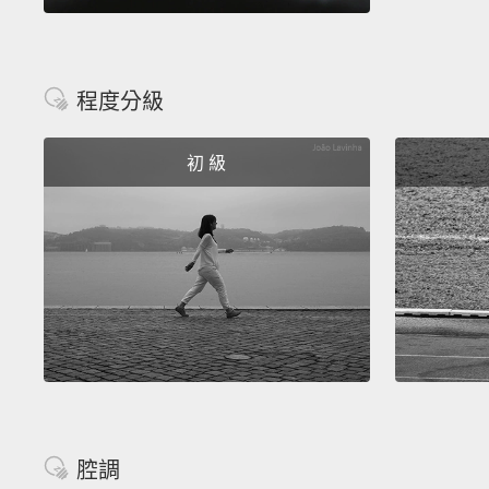
程度分級
初 級
腔調