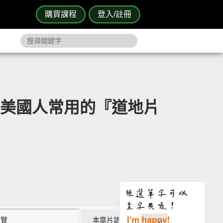
購買課程
登入/註冊
教你美國人常用的『道地片
瀏覽
本章片語 (0)