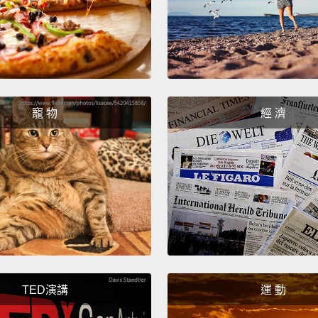
寵 物
經 濟
TED演講
運 動