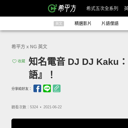
希式五次全系列
精選影片
片語俚語
英文
希平方 x NG 英文
知名電音 DJ DJ K
收藏
語』！
分享給好友：
觀看次數：5324 •
2021-06-22