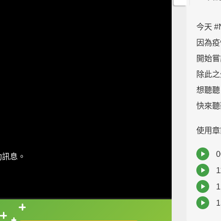
今天 #
因為疫
開始嘗
除此之
想聽聽 
快來聽
使用章
0
動訊息。
1
1
直接查字典喔！
1