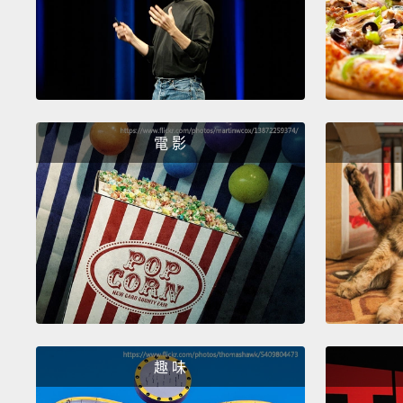
電 影
趣 味