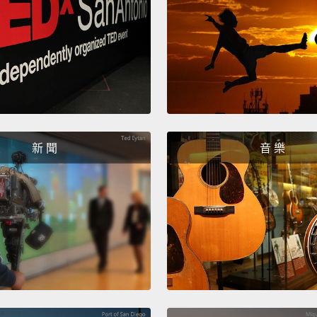
新 聞
音 樂