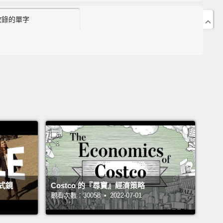
15:38「支付生活開銷」英文怎麼說？
收錄的單字
6:08 表示「時間很多」"a lot of time ＿ ＿ ＿＿"
7:10 "to cook up" 的道地英文用法
7:35 表示「大展廚藝」"to cook up a _____"
28:17「朝九晚五」的工作："___ to ___"
8:46 "to feed on" 的中文意思？
John Drummond 陽昊恩
J Kaku
ngela Ma
方學英文 #道地英文說法 #DJ
式鏡
Costco 的『尋寶』經濟策略
觀看次數：30058 • 2022-07-01