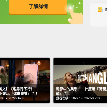
了解詳情
1
2
2
2
主持人：
來賓：D
翻譯：A
#希平
英文】《宅男行不行》
電影中的美學－－什麼是『荷蘭
n 超不會玩『你畫我猜』？！
頭』？
 • 2022-06-02
觀看次數：38997 • 2022-03-10