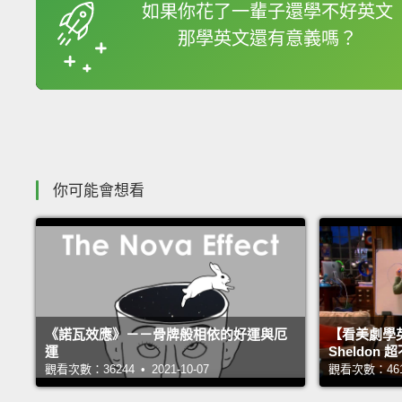
如果你花了一輩子還學不好英文
那學英文還有意義嗎？
你可能會想看
《諾瓦效應》－－骨牌般相依的好運與厄
【看美劇學
運
Sheldo
觀看次數：36244 • 2021-10-07
觀看次數：46100