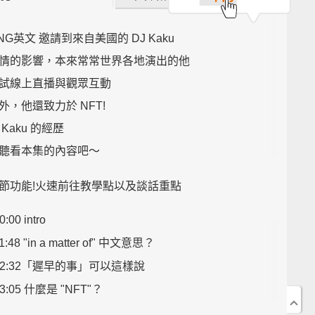
NG英文 邀請到來自美國的 DJ Kaku
情的影響，本來常常世界各地演出的他
試線上直播與觀眾互動
外，他還致力於 NFT!
Kaku 的經歷
聽看本集的內容吧～
節功能!火速前往教學點以及談話重點
0:00 intro
1:48 "in a matter of" 中文意思？
12:32「遲早的事」可以這樣說
3:05 什麼是 "NFT"？
5:24 "pay the bills" 的中文意思？