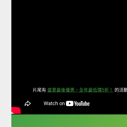
片尾有
盛夏最後優惠，全年最低價5折！
的活
框選或點兩下字幕可以