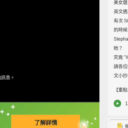
美女健
英文遇
有次 
的時候，
Ste
她？
究竟 "
請各位聽
文小抄
動訊息。
【重點
直接查字典喔！
了解詳情