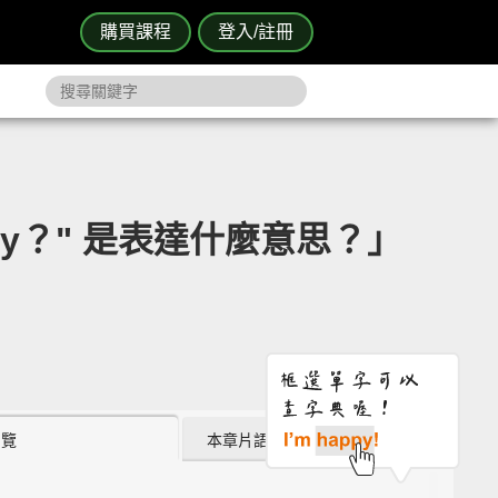
購買課程
登入/註冊
 say？" 是表達什麼意思？」
瀏覽
本章片語 (0)