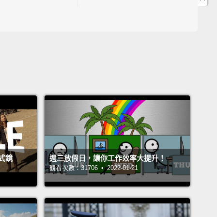
5:19 訪談開始
8:35 「創業家」的英文是?
9:21 創業者遇到的瓶頸、如何行銷自己?
16:27 英文能力讓她事業發展大加分
17:50 遇過文化差異的趣事
19:45 如何讓英文能力進步?
22:19 想跟以前的小 Stephanie 說什麼呢?
 John Drummond 陽昊恩
tephanie
ngela Ma
式鏡
週三放假日，讓你工作效率大提升！
觀看次數：31706 • 2022-01-21