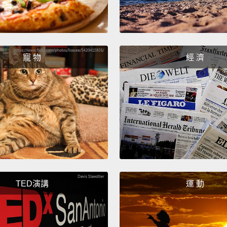
寵 物
經 濟
TED演講
運 動