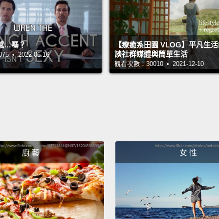
感…嗎？
【療癒系田園 VLOG】平凡生
談社群媒體與簡單生活
 • 2022-06-16
觀看次數：30010 • 2021-12-10
廚 藝
女 性