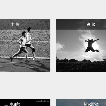
中 級
高 級
澳洲腔
其它腔調