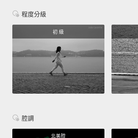
程度分級
初 級
腔調
北美腔