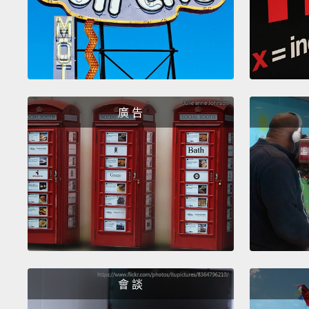
廣 告
會 談