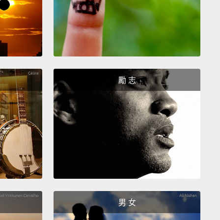
勵 志
男 女