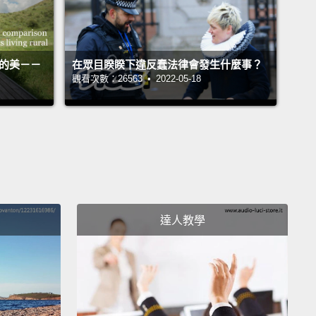
活的美－－
在眾目睽睽下違反蠢法律會發生什麼事？
觀看次數：26563 • 2022-05-18
達人教學