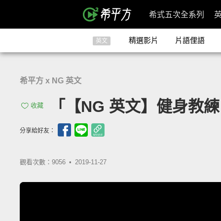
希式五次全系列
精選影片
片語俚語
英文
希平方 x NG 英文
「【NG 英文】健身教練 St
收藏
分享給好友：
觀看次數：9056 •
2019-11-27