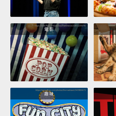
電 影
趣 味