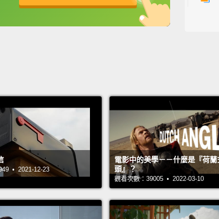
主持人:
來賓: S
翻譯: A
信
電影中的美學－－什麼是『荷蘭
頭』？
 • 2021-12-23
觀看次數：39005 • 2022-03-10