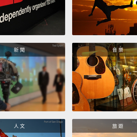
新 聞
音 樂
人 文
旅 遊