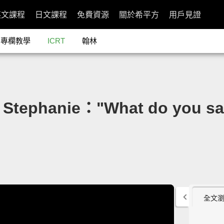
英文課程
日文課程
免費資源
關於希平方
用戶見證
專欄教學
ICRT
翰林
ephanie："What do you
全文