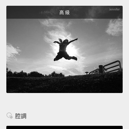
高 級
腔調