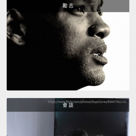
勵 志
會 談