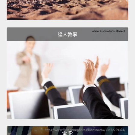
達人教學
電 影