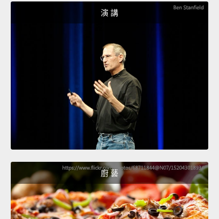
演 講
廚 藝