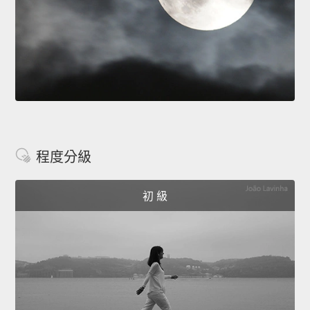
程度分級
初 級