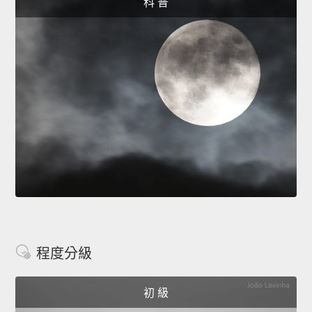
科 普
程度分級
初 級