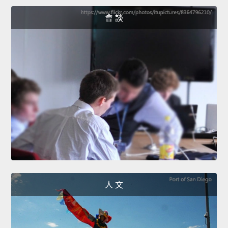
會 談
人 文