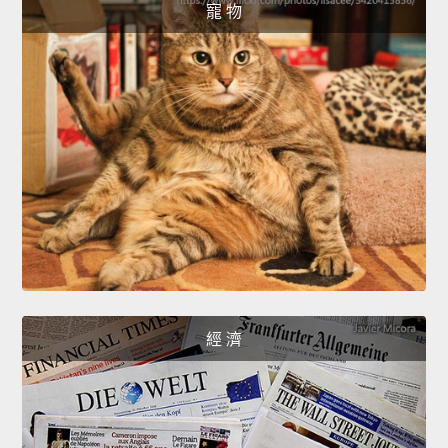
寵 物
經 濟