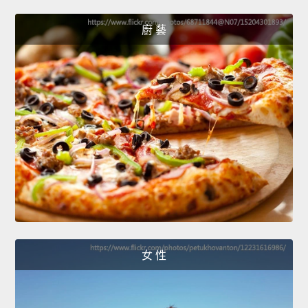
廚 藝
女 性