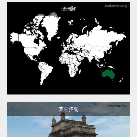
澳洲腔
其它腔調