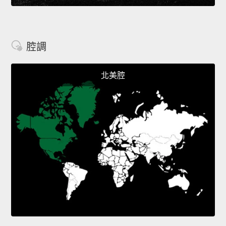
腔調
北美腔