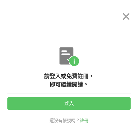
希平方
×
攻其不背
立即使用
App 開放下載中
購買課程
登入/註冊
英文專欄教學
請登入或免費註冊，
兄弟姊妹不夠看？你知道『公公婆
即可繼續閱讀。
婆』英文怎麼說嗎？
登入
活動期間：
7/31 ~ 8/28
還沒有帳號嗎？
註冊
生活英文
口說英語充電站
稱謂