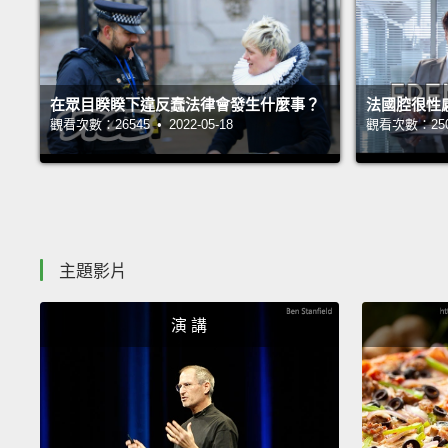
在眾目睽睽下違反蠢法律會發生什麼事？
法國腔很性
觀看次數：26545 • 2022-05-18
觀看次數：25065
主題影片
演 講