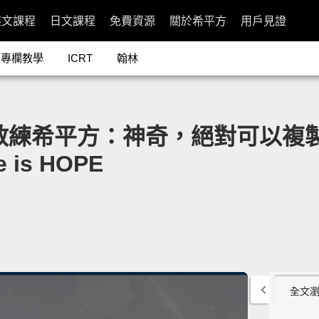
英文課程
日文課程
免費資源
關於希平方
用戶見證
專欄教學
ICRT
翰林
教練希平方：神奇，絕對可以複製》
re is HOPE
全文