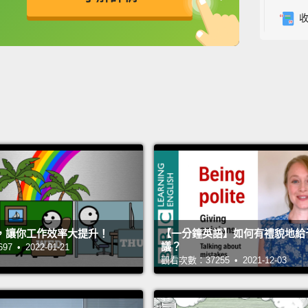
◾五次
英
中
免費功能
功能升級
◾適性
◾沉浸
◾母語
----------
【限量
★超含
博客來
誠品：
金石堂
，讓你工作效率大提升！
【一分鐘英語】如何有禮貌地給
讀冊：
議？
 • 2022-01-21
三采：
觀看次數：37255 • 2021-12-03
momo：h
墊腳石