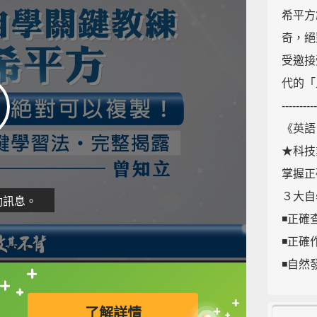
希平方
奇，絕
受邀接受
代的「
----------
《英語
★科技
掌握正
３大自
動訊息。
◾正確
◾正確
◾自然
５大核
直接查字典喔！
◾反惰
了解詳情