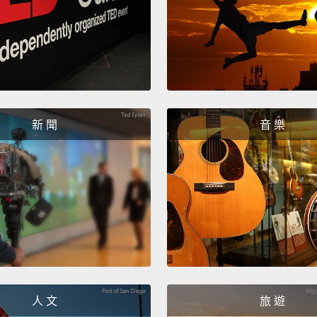
新 聞
音 樂
人 文
旅 遊