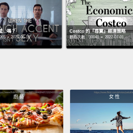
​​★
迎搶先
感…嗎？
Costco 的『尋寶』經濟策略
 • 2022-06-16
觀看次數：30041 • 2022-07-01
廚 藝
女 性