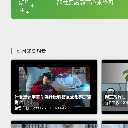
那就應該靜下心來學習
收錄佳句
你可能會想看
什麼是元宇宙？為什麼科技巨頭都趨之若
週三放假日
鶩？
觀看次數：31697
觀看次數：28805 • 2021-11-12