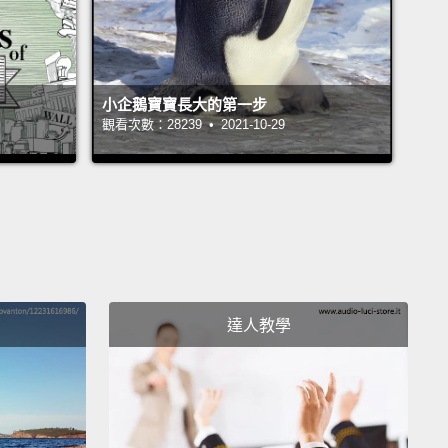
實體書店也可購買【限量★超含金贈禮版】，數量有限，歡
收藏唷!
小企鵝寶寶長大的第一步
觀看次數：28239 • 2021-10-29
達人教學