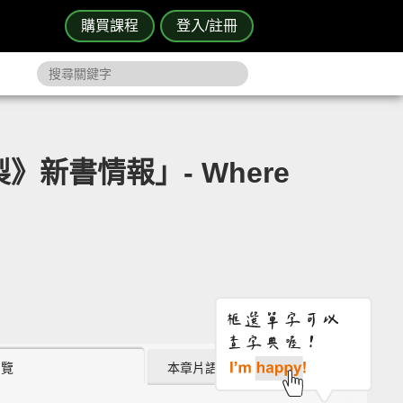
購買課程
登入/註冊
新書情報」- Where
瀏覽
本章片語 (0)