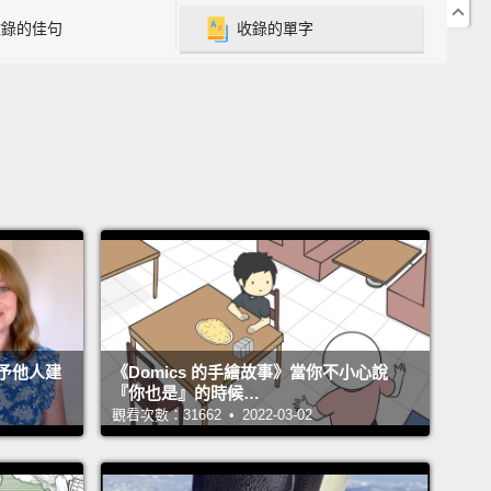
間隔學習
收錄的佳句
收錄的單字
跳級學習
式學習
式學習
----------------------------------------------
】英語自學關鍵教練 希平方：神奇，絕對可以複製
金贈禮版
：
https://hopenglish.cc/hope2021book
https://bit.ly/3tpFs7c
：
https://tinyurl.com/y32jsqj3
予他人建
《Domics 的手繪故事》當你不小心說
https://bit.ly/3cC5tdu
『你也是』的時候…
https://tinyurl.com/yxfjksnr
觀看次數：31662 • 2022-03-02
ttps://
bit.ly/3rjYWZ4
：
https://bit.ly/3tvW7pF