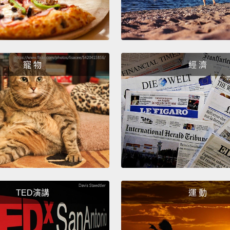
寵 物
經 濟
TED演講
運 動