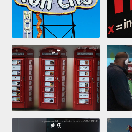
廣 告
會 談