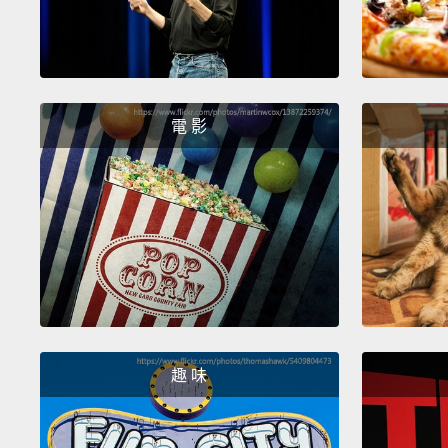
電 影
趣 味