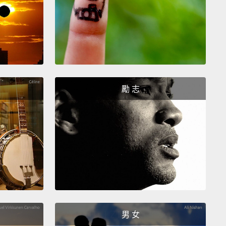
勵 志
男 女