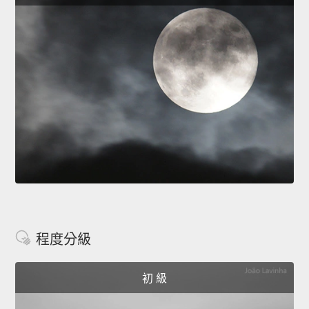
程度分級
初 級