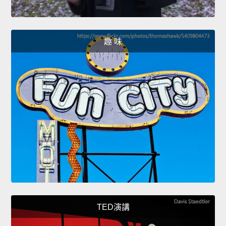
趣 味
TED演講