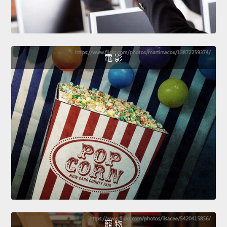
電 影
寵 物