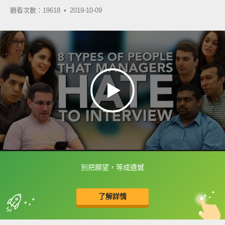
觀看次數：19618 •
2019-10-09
別把願望，等成遺憾
框選或點兩下字幕可以直接查字典喔！
了解詳情
英
中
收錄佳句
功能升級