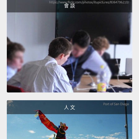
會 談
人 文