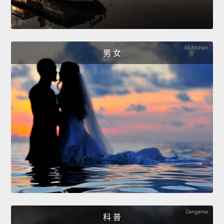
男 女
科 普