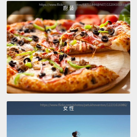
廚 藝
女 性