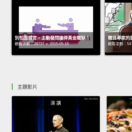
別怕面試官，主動發問搶得黃金職缺！
職涯專家的
觀看次數：29737 • 2015-05-18
觀看次數：54799
主題影片
演 講