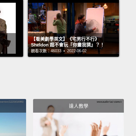
took guts, it took an attitude. That's all it takes.
all it takes to be successful—it's an attitude. And
 what our coach told us, he said,
"Hey, it's gonna be
 It's gonna be hard. You're gonna go out there,
【看美劇學英文】《宅男行不行》
 gonna battle, you're gonna fight, you're gonna do
Sheldon 超不會玩『你畫我猜』？！
觀看次數：46033 • 2022-06-02
one another.
Do it for each other. You're gonna do it
urself, you're gonna do it for us, and you're gonna
with this win."
And we believed that. We truly did!
's an awesome feeling.
It's an awesome feeling
ou truly believe that you're going to be successful.
less of the situation, regardless of the scoreboard,
達人教學
 going to be successful,
because you put in all the
ll the effort, all the hard work, and you know that it's
to pay off.