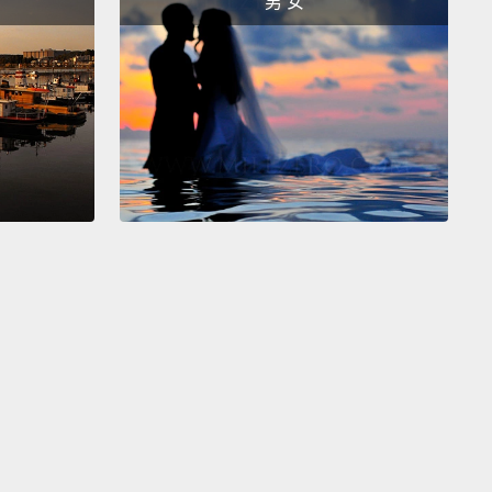
男 女
a'am. Hey, you can do anything you put your mind
ver give up on your dreams.
Keep smiling no matter
ou're going through. If you fall down, just get up.
If
n't get up, your friends are there to help you up.
ama's there. Your daddy's there.
God's there. Hey,
re to help you up. You are there. It's gonna be all
 Just keep smiling, huh?
女士。嘿，只要你有心就可以做任何事。永遠不要放棄
想。不管你正經歷什麼都要保持笑容。如果你跌倒了，
來。如果你無法起來，你的朋友們會在那幫你起來。你
在那。你的爸爸在那。上帝在那。嘿，我也在那幫助你
。你在那。一切都會好好的。只要保持微笑，嗯？
long with all the football highlights you guys have
 tonight,
some motivational speaking, courtesy of