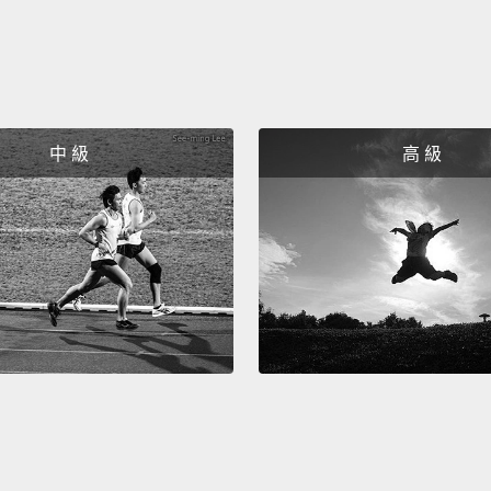
Apollo
buddy,
touchd
the Ea
中 級
高 級
you.
天啊，
Apol
是場精
達陣得
抱歉，
Wow, a
immedi
fame.