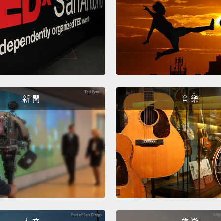
it's g
aweso
如果這
繼續罩
道我們
是太棒
新 聞
音 樂
Apollo
—this 
this w
Apo
大夥可
忱。