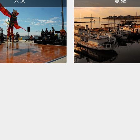
人 文
旅 遊
Yes, m
to. Ne
what y
you ca
Your m
I'm the
right.
是的，
你的夢
就爬起
的媽媽
站起來
Man, a
gotten