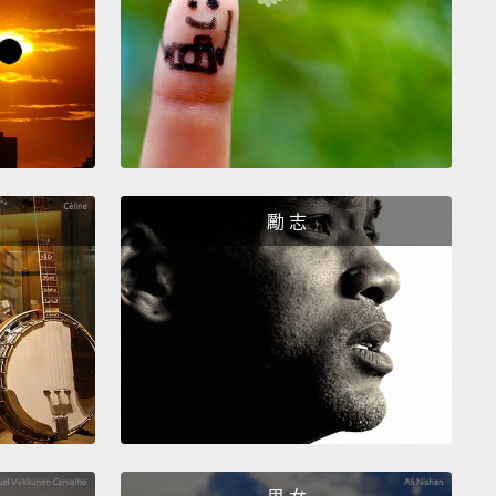
onna be OK, we're gonna keep smiling. It was
me. Awesome.
沒有回報，你繼續帶給主榮耀。如果你仍輸掉比賽，你
著彼此，而這是我們所了解到的。管它輸或贏，我們知
會好好的。而一切都會很好，我們會繼續微笑著。這真
。太棒了。
勵 志
s always got a smile on his face. Talk about attitude
guy's got attitude. You guys can tell.
We met earlier
eek, and this was the enthusiasm I saw.
llos 臉上總帶著微笑。講到態度－－這小子就很有態度。
以看出來。我們這周稍早見過，而這就是我看到的熱