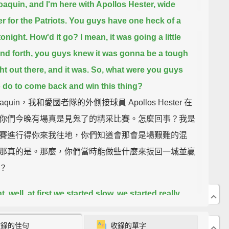
oaquin, and I'm here with Apollos Hester, wide
er for the Patriots. You guys have one heck of a
onight.
How'd it go? I mean, it was going a little
nd forth, you guys knew it was gonna be a tough
ht out there, and it was.
So, what were you guys
o do to come back and win this thing?
aquin，我和愛國者隊的外側接球員 Apollos Hester 在
你們今晚有場真是見鬼了的精采比賽。怎麼回事？我是
賽進行得你來我往地，你們知道會那會是場艱難的混
那真的是。那麼，你們當時能做些什麼來扳回一城並贏
？
ht, well, at first we started slow, we started really
nd you know, that's all right, that's OK, because
收錄的佳句
收錄的單字
mes in life you're gonna start slow. That's OK.
We