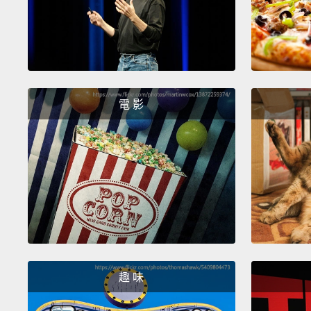
電 影
趣 味