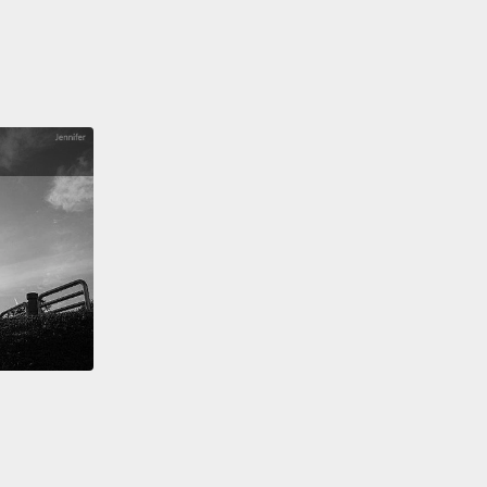
s Hester. That's our man. Great game tonight,
 so...
Happy for you guys. This guy was one
own and a whole lotta sass, coming out here for
st View Patriots. Sorry, guys.
We'll send it back to
你們今晚除了有所有橄欖球精彩部分，還有些出自於
los Hester 激勵人心的演講。那是我們的好傢伙。今晚真
采的比賽，老兄，所以...替你們感到高興。這小子就是
分、又滿滿自信的人，在這替東景高中愛國者隊發言。
各位。我們將畫面交還給主播。
ll right, a couple of comments that come to mind
ately. Number one is that's in the interview hall of