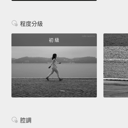
程度分級
初 級
腔調