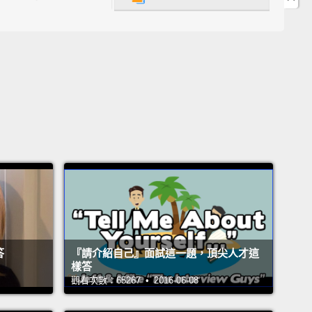
urselves, "Hey, we're gonna start slow. We're gonna
oing fast. We're gonna start slow, but we'll always,
 gonna finish fast.
No matter what the score was,
gonna finish hard, we're gonna finish fast."
Yeah,
d us the first half. I'm not gonna lie. They had us.
en't defeated, but they had us.
嗯，最初我們開始得慢，我們開始得非常慢。但你知
沒關係，那沒差，因為有時在生命中你開始時比較慢。
。我們告訴自己：「嘿，我們開始時慢。我們要保持快
。我們開始時慢，但我們總是、總是會快速終結比賽。
數如何，我們會奮力完成，我們會快速終結比賽。」沒
答
『請介紹自己』面試這一題，頂尖人才這
們上半場壓制住我們了。我不會說謊。他們壓制住我們
樣答
觀看次數：65267 • 2016-06-08
們沒被打敗，但他們壓制住我們了。