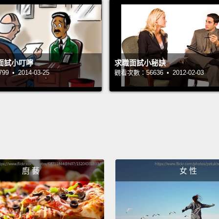
But it 
That's 
that's
tough.
面試小叮嚀
求職面試小秘訣
you're
 • 2014-03-25
觀看次數：56636 • 2012-02-03
it for 
for yo
go out 
And it
when y
Regard
廚 藝
女 性
you're
time, a
going 