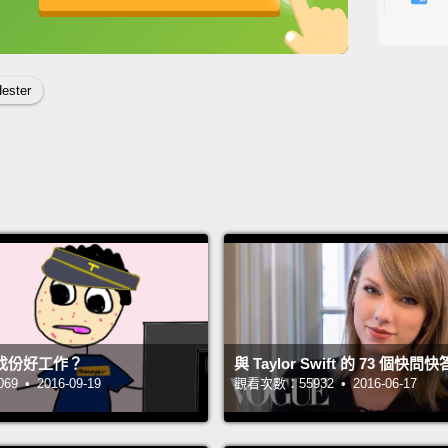
told o
英
中
免費功能
功能升級
keep g
always
Hester
we're 
they ha
We wer
好的，
道，那
那沒差
步前進
不管分
找份好工作？
與 Taylor Swift 的 73 個快問快
錯，他
 • 2016-09-19
觀看次數：55932 • 2016-06-17
了。我