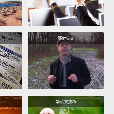
要決心，這需要一種態度。那就是所有需要的。那就是
需要的一切－－那是一種態度。而那也是我們教練所告
的，他說：「嘿，這將會很艱苦。這會困難重重。你會
上，你要去競爭、你要戰鬥、你要為彼此做這件事。為
做。你要為自己而做、你要為我們而做，然後你會帶著
鄧肯英文
出場外。」而我們相信那說法。我們真的相信!而這是非
感受。當你真正相信你會成功時，這真的是個很棒的感
管戰況如何、不管記分板如何，你一定會成功，因為你
有時間、所有心力、所有努力，而你知道那些將會有回
 it doesn't pay off, you continue to give God the
If you still lose the game, you continue to get each
學英文技巧
s back, and that's what we realized.
Regardless win
e, we realized that we were gonna be all right. And