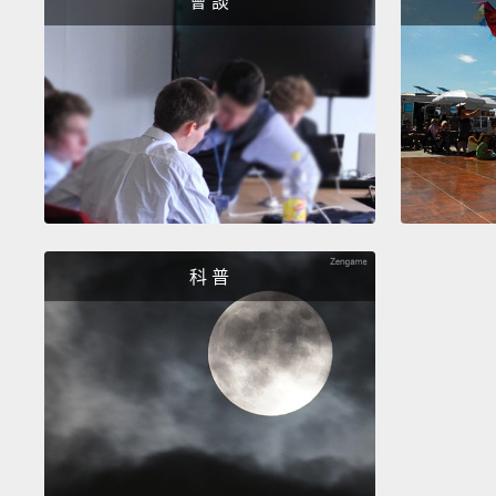
會 談
科 普