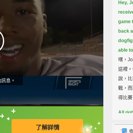
Hey, J
receiv
game t
back a
dogfig
able t
嘿，Jo
這裡。
說，比
動訊息。
戰，而
得比賽
All rig
直接查字典喔！
slow.
A
了解詳情
someti