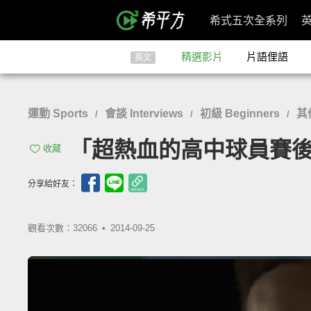
希式五次全系列
精選影片
片語俚語
英文
運動 Sports
會談 Interviews
初級 Beginners
其
/
/
/
「超熱血的高中球員賽後發言」- Hi
收藏
分享給好友：
觀看次數：32066 •
2014-09-25