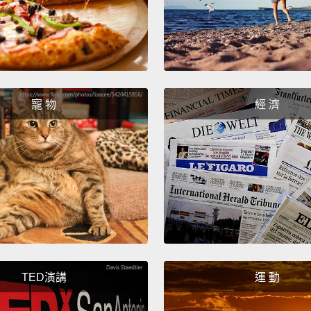
但這需
成功所
訴我們
去到場
彼此而
寵 物
經 濟
勝利走
常棒的
受。不
投入所
報。
And if
glory.
TED演講
運 動
other'
or los