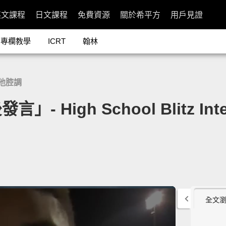
英文課程
日文課程
免費資源
關於希平方
用戶見證
專欄教學
ICRT
翰林
他腔調
gh School Blitz Intervie
全文