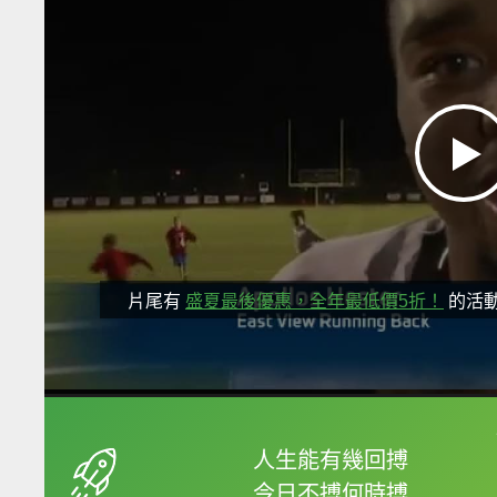
片尾有
盛夏最後優惠，全年最低價5折！
的活
框選或點兩下字幕可以
人生能有幾回搏
今日不搏何時搏