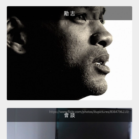
勵 志
會 談