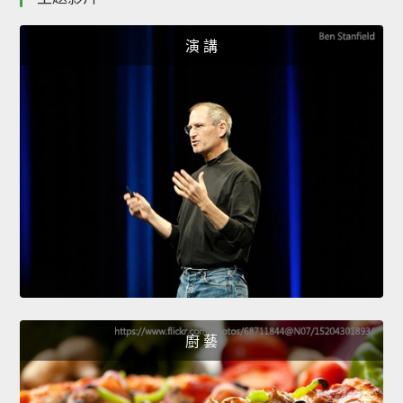
演 講
廚 藝