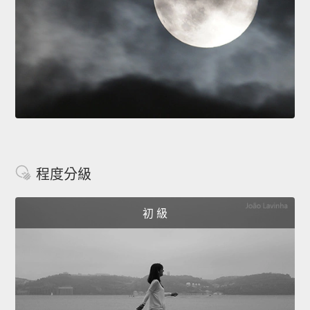
程度分級
初 級