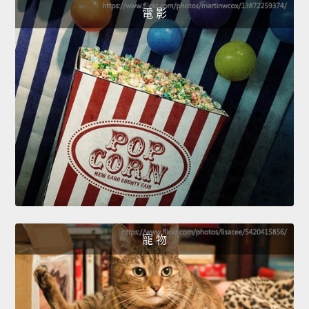
電 影
寵 物