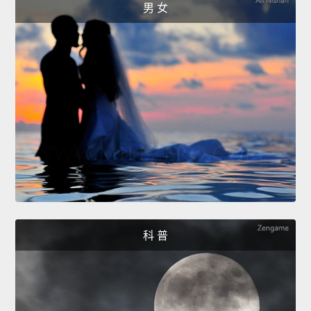
男 女
科 普