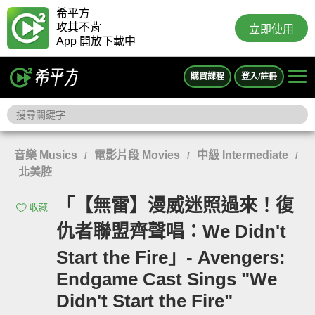
希平方
攻其不背
立即使用
App 開放下載中
購買課程
登入/註冊
音樂 Musics
電影片段 Movies
中級 Intermediate
/
/
/
北美腔
「【無雷】漫威迷照過來！復
收藏
仇者聯盟齊聲唱：We Didn't
Start the Fire」- Avengers:
Endgame Cast Sings "We
Didn't Start the Fire"