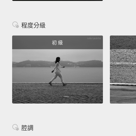
程度分級
初 級
腔調