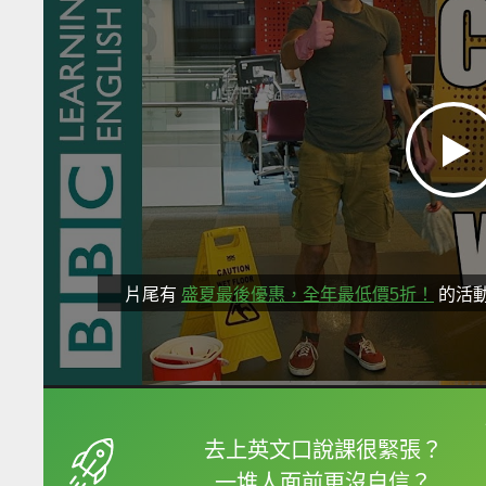
片尾有
盛夏最後優惠，全年最低價5折！
的活
框選或點兩下字幕可以
去上英文口說課很緊張？
一堆人面前更沒自信？