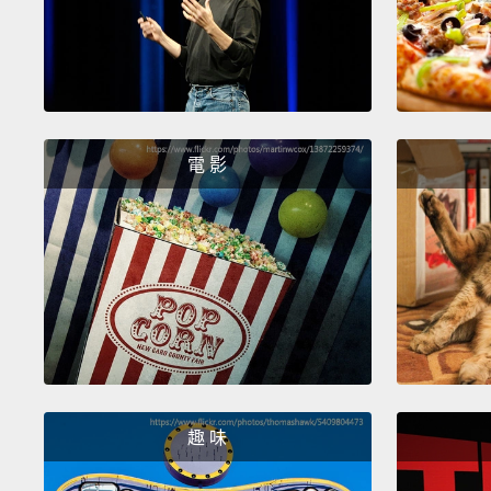
電 影
趣 味