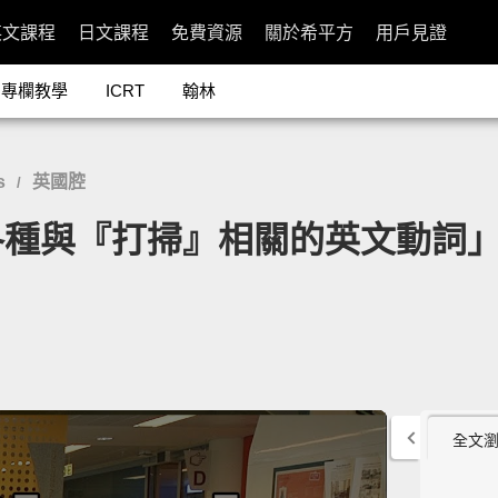
英文課程
日文課程
免費資源
關於希平方
用戶見證
專欄教學
ICRT
翰林
s
英國腔
/
打掃』相關的英文動詞」- Cleani
全文