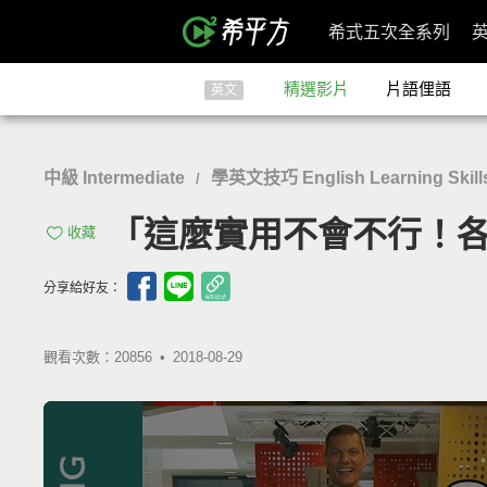
希式五次全系列
精選影片
片語俚語
英文
中級 Intermediate
學英文技巧 English Learning Skill
/
「這麼實用不會不行！各種與『
收藏
分享給好友：
觀看次數：20856 •
2018-08-29