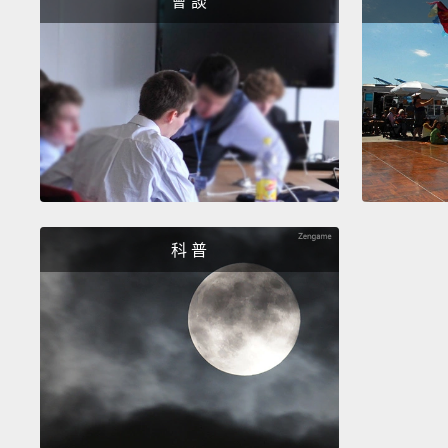
會 談
科 普