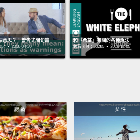
個意思？！警告式問句篇
和『希望』有關的各種說法
 • 2018-04-30
觀看次數：53285 • 2016-12-05
廚 藝
女 性