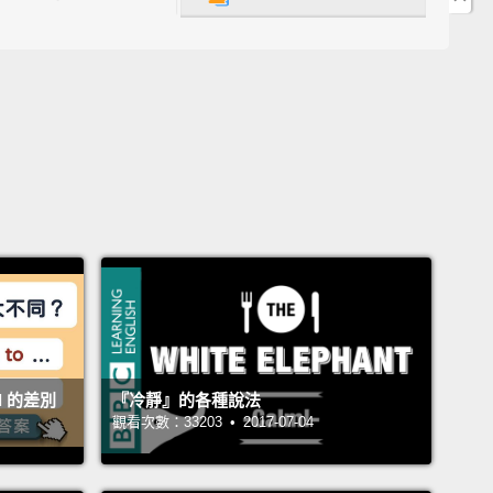
擦拭某樣東西，使它閃閃發亮。
lishes the mugs every day.
 每天都擦亮馬克杯。
se a mop to wash something.
用拖把清洗某物。
s been mopping the floor.
 一直在拖地板。
ur feet up: Relax.
放鬆休息。
ll 的差別
『冷靜』的各種說法
l finally put his feet up.
觀看次數：33203 • 2017-07-04
 終於可以休息了。