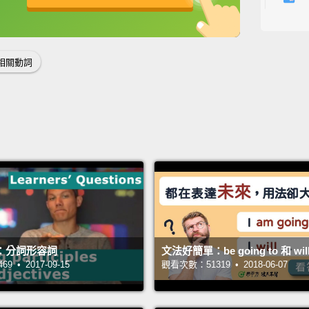
擦亮：
英
中
免費功能
功能升級
Dan po
Dan
相關動詞
Mop: U
拖地：
Dan ha
Dan
Put yo
休息：
：分詞形容詞
文法好簡單：be going to 和 wi
Dan wil
 • 2017-09-15
觀看次數：51319 • 2018-06-07
Dan