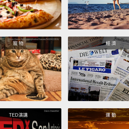
寵 物
經 濟
TED演講
運 動