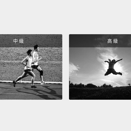
經歷情
Whoa,
啥，什
中 級
高 級