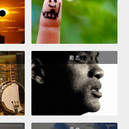
l right to cry.
關係。
, no, no, no—
、不、不、不－－
勵 志
 is a natural response to pain.
痛苦的自然反應。
 crying.
要哭。
scan you for injuries.
你掃描你受傷的地方。