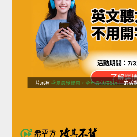
活動期間：
7/3
片尾有
盛夏最後優惠，全年最低價5折！
的活
分享這部影
希平方獨家專利「記憶曲線理論」
破解了英文一定要背單字的迷思