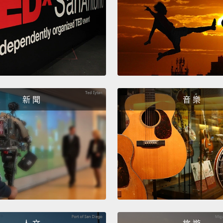
Zero.
零分。
It is al
哭也沒
No, no
不、不
新 聞
音 樂
Crying
哭泣是
I'm not
我沒有
I will 
我會幫