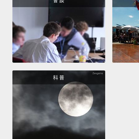
會 談
科 普