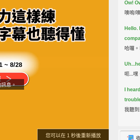
Ow!
O
噢嗚!噢
Hello.
compa
哈囉。
1 ~ 8/28
Uh...h
呃..
動訊息。
I hear
troubl
我聽到
片
Oh, I j
了解詳情
喔，我
重新播放