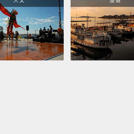
人 文
旅 遊
Don't 
不要掃
Scan c
掃描完
Unbeli
傻眼。
You ha
and ne
experi
Diagno
你沒有