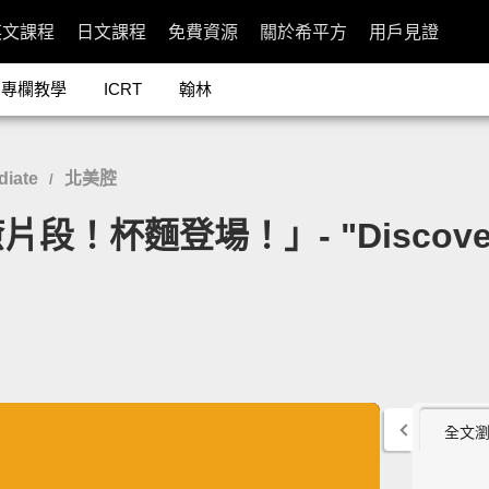
英文課程
日文課程
免費資源
關於希平方
用戶見證
專欄教學
ICRT
翰林
diate
北美腔
/
麵登場！」- "Discovery" Cl
全文