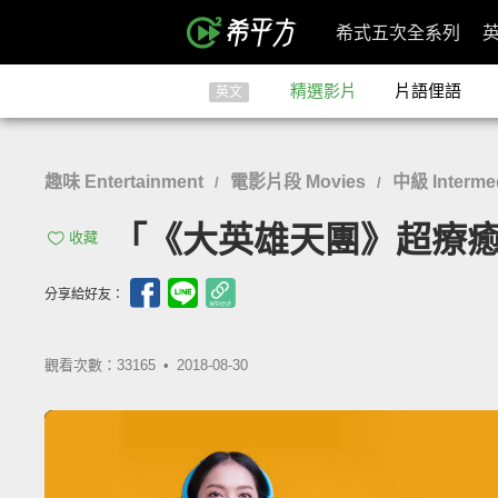
希式五次全系列
精選影片
片語俚語
英文
趣味 Entertainment
電影片段 Movies
中級 Interme
/
/
「《大英雄天團》超療癒片段！杯
收藏
分享給好友：
觀看次數：33165 •
2018-08-30