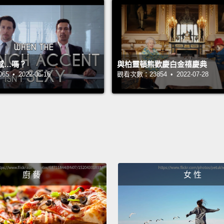
你跌倒
You th
不然你
感…嗎？
與柏靈頓熊歡慶白金禧慶典
 • 2022-06-16
觀看次數：23854 • 2022-07-28
Ow!
噢嗚!
On a s
從一到
Ow!
廚 藝
女 性
噢嗚!
On a 
從－－