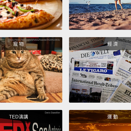
Ow!
噢嗚!
On a 
寵 物
經 濟
從－－
Oh!
噢!
On a s
從一到
On a s
TED演講
運 動
從一到