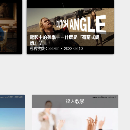
了耶。
ink?
以為呢？
電影中的美學－－什麼是『荷蘭式鏡
頭』？
觀看次數：38962 • 2022-03-10
cale of one to—
－－
達人教學
scale—