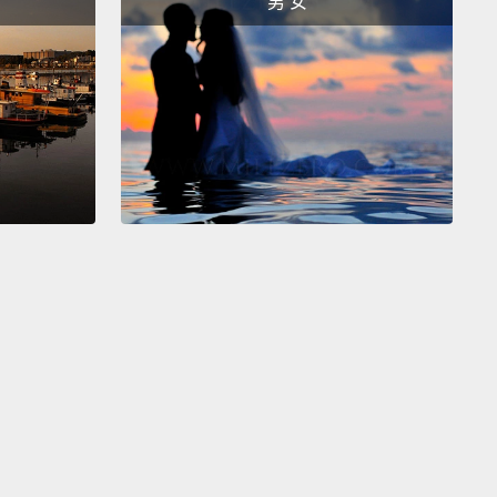
男 女
scan me.
描我。
omplete.
成。
evable.
ve sustained no injuries.
However, your hormone
urotransmitter levels indicate that you are
encing mood swings,
common in adolescence.
sis: puberty.
外傷。但是你的賀爾蒙和神經傳導物質水平指出你正在