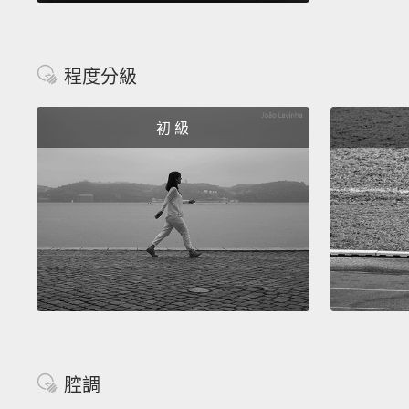
程度分級
初 級
腔調