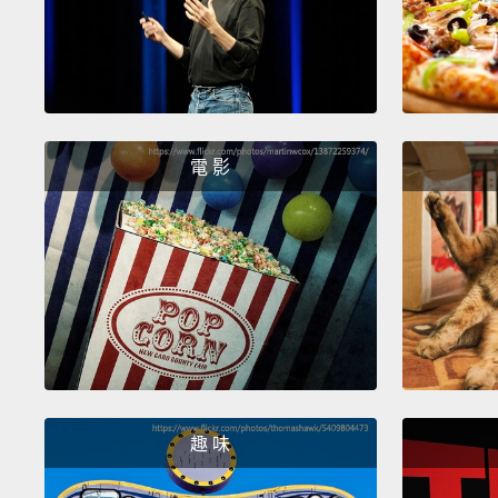
電 影
趣 味