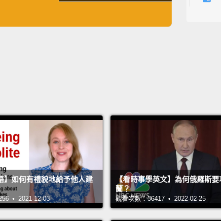
On a s
英
中
免費功能
功能升級
從一到
Uh, a 
呃，零
Does i
我摸的
That's 
沒關係
Ow!
語】如何有禮貌地給予他人建
【看時事學英文】為何俄羅斯要
蘭？
噢嗚!
 • 2021-12-03
觀看次數：36417 • 2022-02-25
You ha