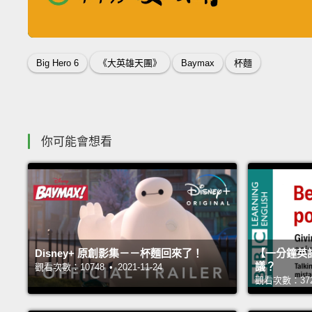
收錄佳句
Big Hero 6
《大英雄天團》
Baymax
杯麵
你可能會想看
Disney+ 原創影集－－杯麵回來了！
【一分鐘英
議？
觀看次數：10748 • 2021-11-24
觀看次數：37256