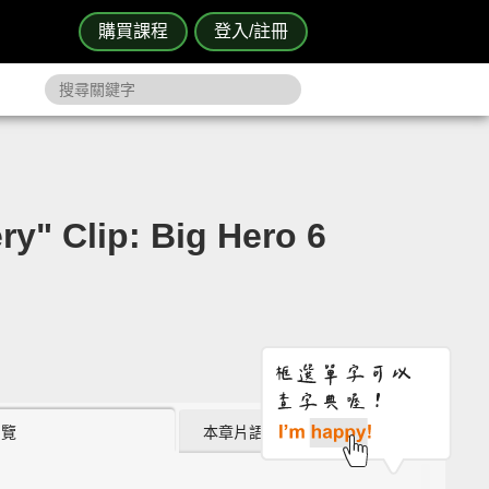
購買課程
登入/註冊
ip: Big Hero 6
瀏覽
本章片語 (0)