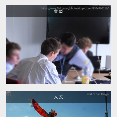
會 談
人 文