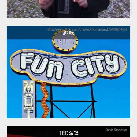
趣 味
TED演講