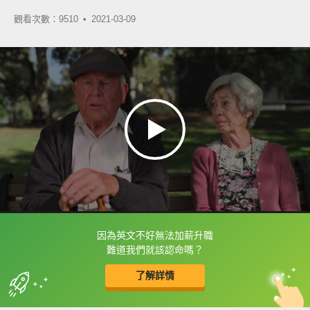
觀看次數：9510 •
2021-03-09
因為英文不好無法加薪升職
框選或點兩下字幕可以直接查字典喔！
難道我們就該認命嗎？
了解詳情
英
中
收錄佳句
功能升級