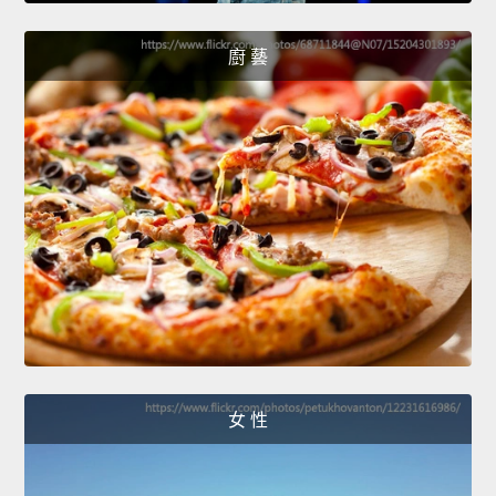
廚 藝
女 性