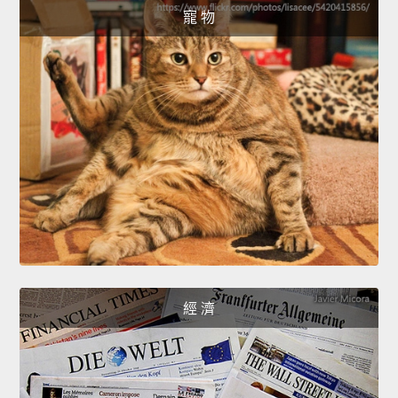
寵 物
經 濟