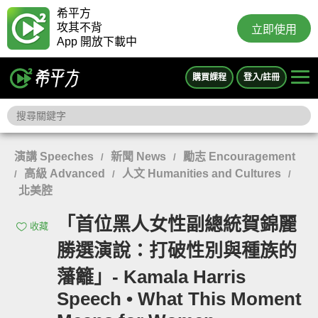
希平方
攻其不背
立即使用
App 開放下載中
購買課程
登入/註冊
演講 Speeches
新聞 News
勵志 Encouragement
/
/
高級 Advanced
人文 Humanities and Cultures
/
/
/
北美腔
「首位黑人女性副總統賀錦麗
收藏
勝選演說：打破性別與種族的
藩籬」- Kamala Harris
Speech • What This Moment