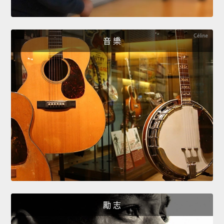
音 樂
勵 志