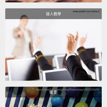
達人教學
電 影