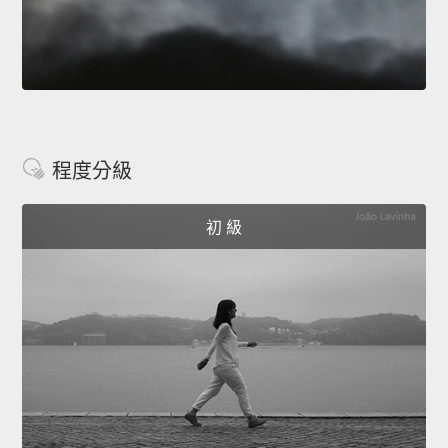
程度分級
初 級