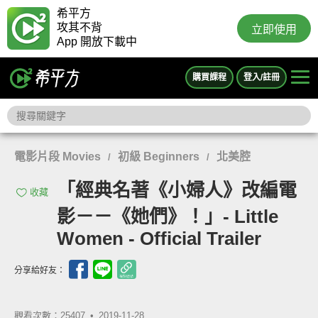
希平方
攻其不背
立即使用
App 開放下載中
購買課程
登入/註冊
電影片段 Movies
初級 Beginners
北美腔
/
/
「經典名著《小婦人》改編電
收藏
影－－《她們》！」- Little
Women - Official Trailer
分享給好友：
觀看次數：25407 •
2019-11-28