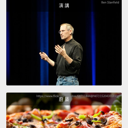
演 講
廚 藝