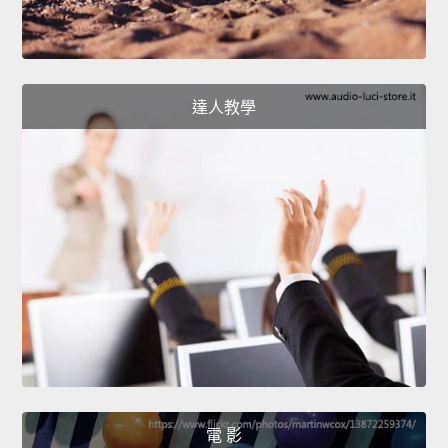
達人教學
電 影