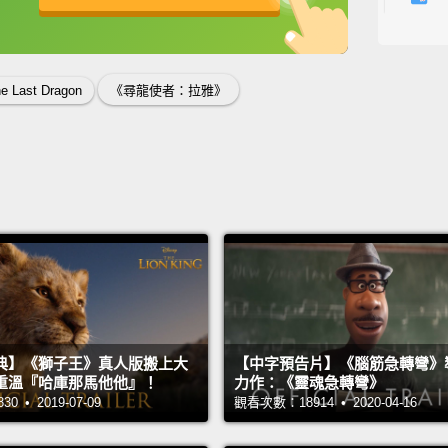
我生來
英
中
免費功能
功能升級
始分裂
字...
he Last Dragon
《尋龍使者：拉雅》
Raya a
《尋龍
Tuk Tu
圖圖。
典】《獅子王》真人版搬上大
【中字預告片】《腦筋急轉彎》
重溫『哈庫那馬他他』！
力作：《靈魂急轉彎》
 • 2019-07-09
觀看次數：18914 • 2020-04-16