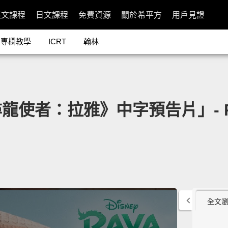
英文課程
日文課程
免費資源
關於希平方
用戶見證
專欄教學
ICRT
翰林
：拉雅》中字預告片」- Raya an
全文