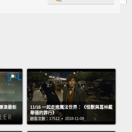
就是為了成為龍珠的守護者，但這個世界變了，人們開
。現在，為了重現和平，我得找到最後的神龍。我的名
是拉雅。
nd the Last Dragon
使者：拉雅》
k.
You're getting a little too big for this, bud.
你大到我有點扛不動，老兄。
導演最新
11/16 一起走進魔法世界：《怪獸與葛林戴
華德的罪行》
觀看次數：17512 • 2018-11-09