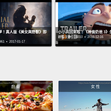
夢！真人版《美女與野獸》即
小小兵回來啦！《神偷奶爸 3》
觀看次數：36310 • 2016-12-16
 • 2017-01-17
廚 藝
女 性