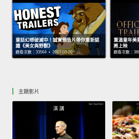
童話幻想破滅中！誠實預告片帶你重新認
重溫童年美
識《美女與野獸》
將上映
觀看次數：33564 • 2017-03-20
觀看次數：38961
主題影片
演 講