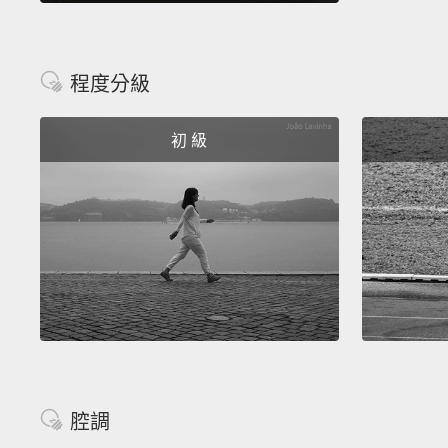
程度分級
初 級
腔調