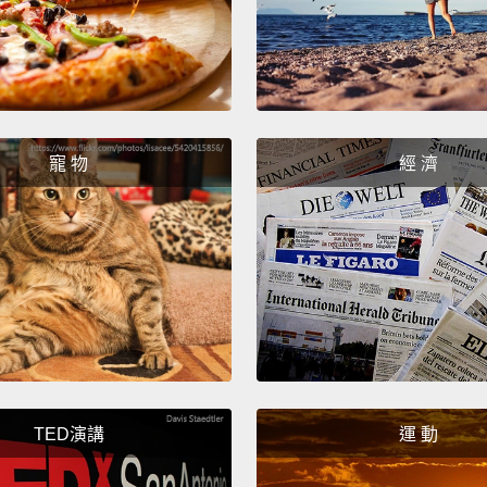
寵 物
經 濟
TED演講
運 動