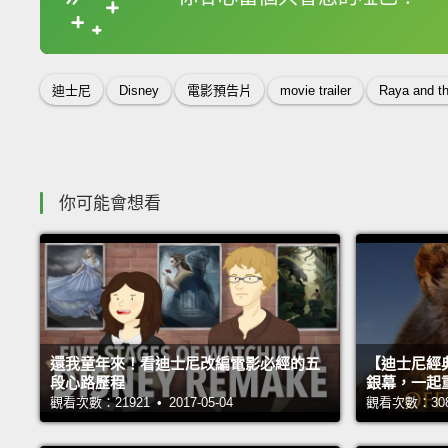
收錄佳句
迪士尼
Disney
電影預告片
movie trailer
Raya and t
你可能會想看
還我童年來！看迪士尼改編電影必經的五
【迪士尼經
段心路歷程
銀幕，一起
觀看次數：21921 • 2017-05-04
觀看次數：30830