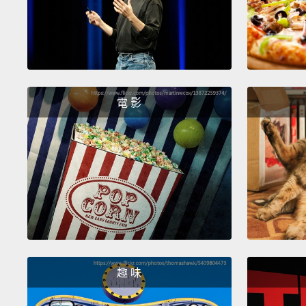
電 影
趣 味