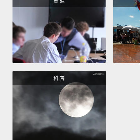
會 談
科 普