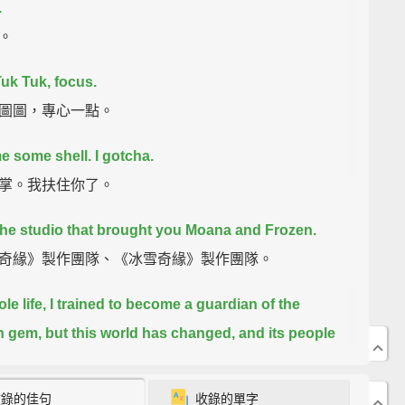
.
。
uk Tuk, focus.
圖圖，專心一點。
e some shell.
I gotcha.
掌。我扶住你了。
he studio that brought you Moana
and Frozen.
奇緣》製作團隊、《冰雪奇緣》製作團隊。
le life, I trained to become a guardian of the
n gem,
but this world has changed,
and its people
vided.
Now, to restore peace,
I must find the last
n.
My name...is Raya.
收錄的佳句
收錄的單字