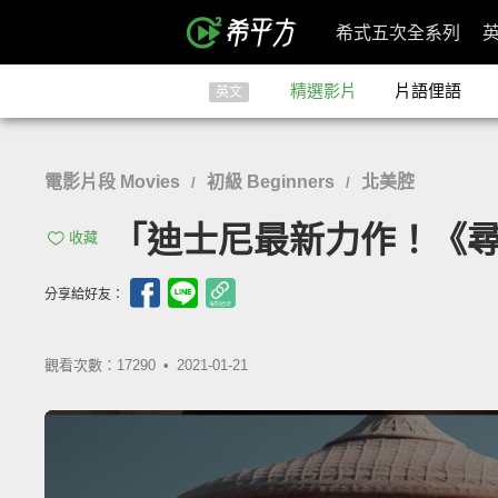
希式五次全系列
精選影片
片語俚語
英文
電影片段 Movies
初級 Beginners
北美腔
/
/
「迪士尼最新力作！《尋龍使者
收藏
分享給好友：
觀看次數：17290 •
2021-01-21