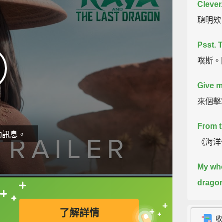
Clever
聰明欸
Psst.
T
噗斯。
Give m
來個擊
From t
動訊息。
《海洋
My who
drago
直接查字典喔！
are di
了解詳情
drago