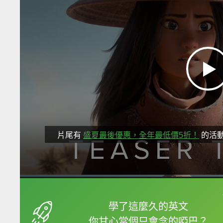
片尾有
盛夏最後優惠，全年最低價5折！
的活
框選或點兩下字幕可以
學了這麼久的英文
你甘心當個只會念的啞巴？