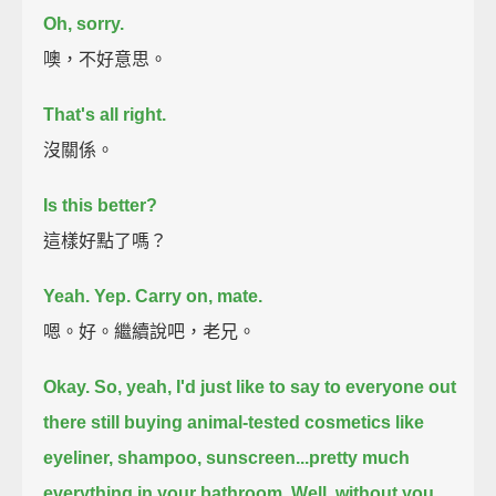
Oh, sorry.
噢，不好意思。
That's all right.
沒關係。
Is this better?
這樣好點了嗎？
Yeah.
Yep. Carry on, mate.
嗯。好。繼續說吧，老兄。
Okay. So, yeah, I'd just like to say to everyone out
there still buying animal-tested cosmetics
like
eyeliner, shampoo, sunscreen...pretty much
everything in your bathroom.
Well, without you