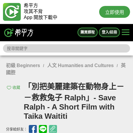
希平方
攻其不背
立即使用
App 開放下載中
購買課程
登入/註冊
初級 Beginners
人文 Humanities and Cultures
英
/
/
國腔
「別把美麗建築在動物身上－
收藏
－救救兔子 Ralph」- Save
Ralph - A Short Film with
Taika Waititi
分享給好友：