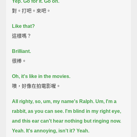
Yep. Go for it. Go on.
對。打吧。來吧。
Like that?
這樣嗎？
Brilliant.
很棒。
Oh, it's like in the movies.
噢，好像在拍電影喔。
All righty, so, um, my name's Ralph.
Um, I'm a
rabbit, as you can see.
I'm blind in my right eye,
and this ear can't hear nothing but ringing now.
Yeah. It's annoying, isn't it?
Yeah.