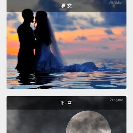
男 女
科 普