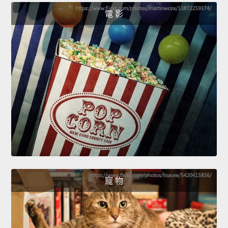
電 影
寵 物