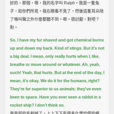
好的，那個，嗯，我的名字叫 Ralph。我是一隻兔
子，如你們所見。我右眼看不見了，然後這隻耳朵除
了鳴叫聲之外什麼都聽不到。嗯。很討厭，對吧？
對。
So, I have my fur shaved and got chemical burns
up and down my back.
Kind of stings.
But it's not
a big deal.
I mean, only really hurts when I, like,
breathe or move around or whatever.
Ah, yeah,
ouch! Yeah, that hurts.
But at the end of the day, I
mean, it's okay. We do it for the humans, right?
They're far superior to us animals; they've even
been to space.
Have you ever seen a rabbit in a
rocket ship?
I don't think so.
我背部的毛剃掉了，上上下下有很多化學灼傷的痕