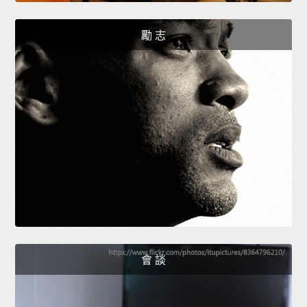
勵 志
會 談