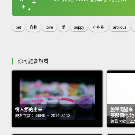
收錄佳句
pet
寵物
love
愛
puppy
小狗狗
anxious
你可能會想看
情人節的由來
脫單照過來
服那個他/她
觀看次數：38849 • 2014-02-12
觀看次數：21584