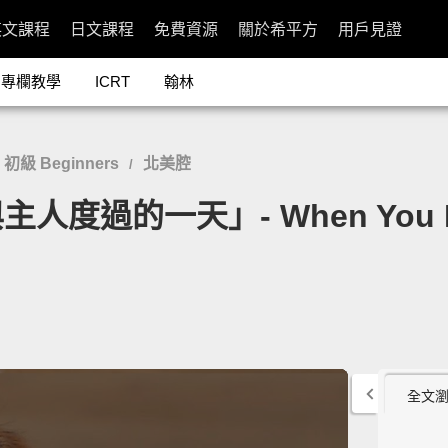
英文課程
日文課程
免費資源
關於希平方
用戶見證
專欄教學
ICRT
翰林
初級 Beginners
北美腔
/
的一天」- When You Have
全文