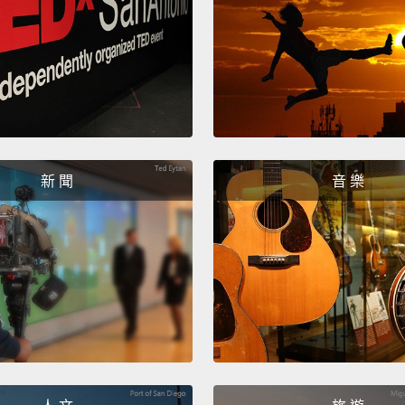
Are yo
is real
你確定
That c
here.
新 聞
音 樂
這不太
Why ar
like u
為什麼
理。
You're
你要幫