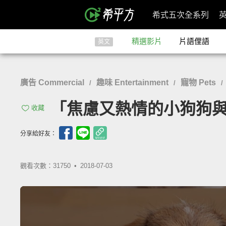
希式五次全系列
精選影片
片語俚語
英文
廣告 Commercial
趣味 Entertainment
寵物 Pets
/
/
/
「焦慮又熱情的小狗狗與主人度過
收藏
分享給好友：
觀看次數：31750 •
2018-07-03