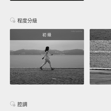
程度分級
初 級
腔調