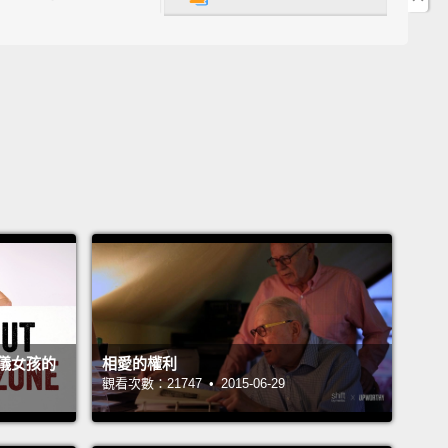
reath smells good.
氣聞起來不錯。
 I'm in here.
。我在裡面。
.
。
n't just leave, guys.
You gotta tell me where you're
Is that food?
Can I have some?
Oh, you're spitting
But can I have some?
No?
Stay right here.
I'll go
on everything.
I know where they are now.
儀女孩的
相愛的權利
觀看次數：21747 • 2015-06-29
hing's fine.
能就這樣走掉呀。你們要跟我說你們要去哪。那可以吃