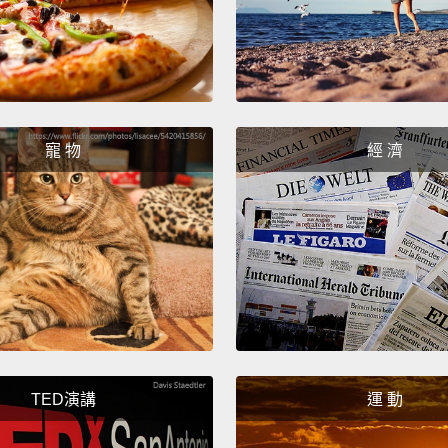
思。這
Not fo
不是給
Is thi
寵 物
經 濟
那這是
That's 
那是外
This h
那這一
Corne
TED演講
運 動
Corne