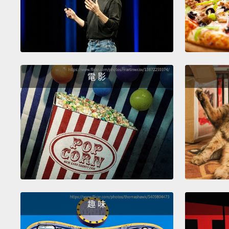
電 影
趣 味