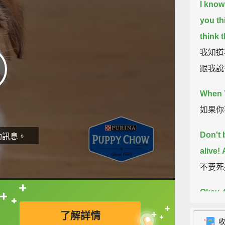
I know
you th
think 
我知道
跟我說
When 
如果你
Don't 
動訊息。
alive!
不要死
Okay. 
直接查字典喔！
好。好
了解詳情