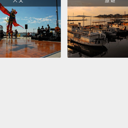
人 文
旅 遊
Oh, th
喔，原
Uh-oh
呃噢。
Don't 
別慌。
Please
拜託回
That's
You go
那不是