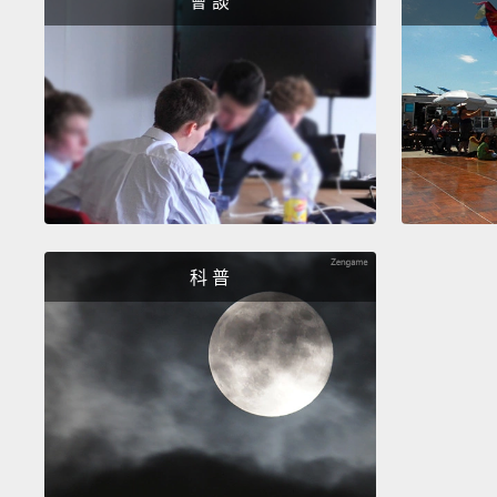
會 談
科 普