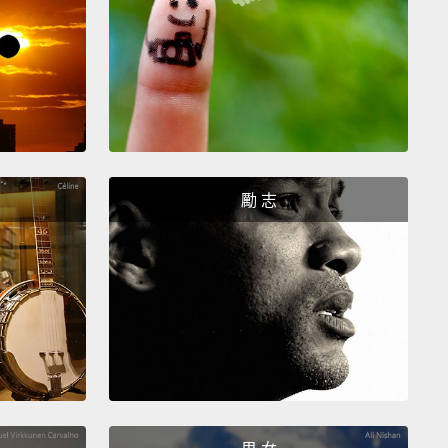
u sure?
So you're sure this is food?
Oh, yeah. This
ly good.
嗎？所以你確定這可以吃齁？喔，沒錯。這超好吃。
an't be good.
We gotta hide.
We gotta get out of
Whoa.
I'm okay.
勵 志
對。我們要躲起來。我們要逃出這裡。哇嗚。我沒事。
e there clothes on the floor?
Why don't they smell
s?
I can fix that.
地板上有衣服？為什麼聞起來跟我們不一樣？我可以處
 gonna help?
我們嗎？