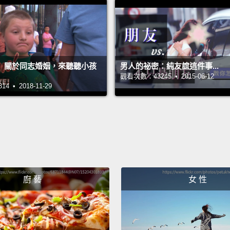
嗎？可
點看看
西。我
Cornel
】關於同志婚姻，來聽聽小孩
男人的祕密：純友誼這件事...
觀看次數：43245 • 2015-06-12
Corn
 • 2018-11-29
I'm so
Look, 
Faster,
food?
lately.
廚 藝
女 性
我超餓
技給你
我可以