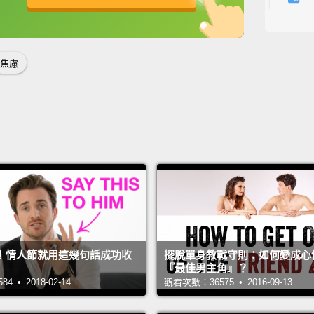
Your b
英
中
免費功能
功能升級
你的口
焦慮
Uh, oh.
呃，喔
I know
我知道
You ca
going.
it out.
check 
！情人節就用這幾句話成功收
擺脫單身教戰守則：如何變成心
『最佳男主角』？
Everyt
 • 2018-02-14
觀看次數：36575 • 2016-09-13
你們不