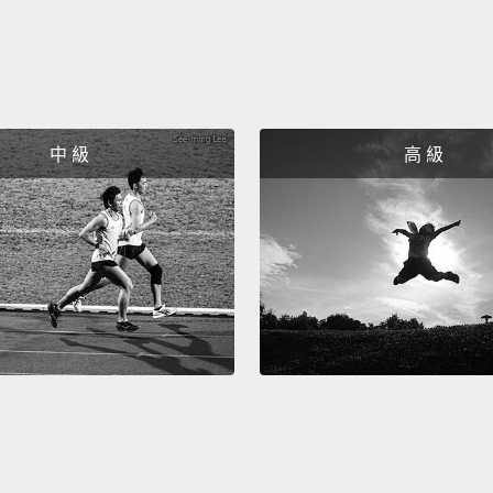
Okay, 
and...
好，大
I could
中 級
高 級
我可以
Uh-oh
呃噢。
I'm no
我沒有
What'
發生什