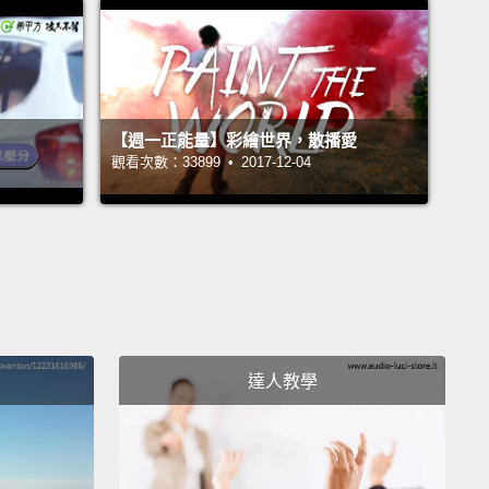
以給我吃一些嗎？喔，你吐出來了。但我還是可以吃一
嗎？不能嗎？待在這裡不要動喔。我要去檢查每樣東
知道他們在哪裡了。一切都很好。
ius, come eat.
【週一正能量】彩繪世界，散播愛
觀看次數：33899 • 2017-12-04
elius，來吃飯飯。
 hungry.
Oh. I can't wait, I can't wait, I can't wait!
I'm even doing a trick.
That's how hungry I am.
 faster, faster.
Wait. I can eat this, right?
This is
Because I've been getting some mixed signals
Is this food?
達人教學
的。喔。等不及了、等不及了、等不及了!看，我表演特
看。我就是這麼餓。快一點、快一點、快一點。等等。
吃這個對吧？這是食物嗎？因為我最近常常搞不清楚意