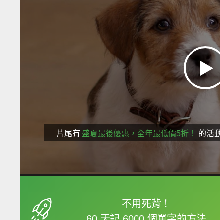
片尾有
盛夏最後優惠，全年最低價5折！
的活
框選或點兩下字幕可以
不用死背！
60 天記 6000 個單字的方法