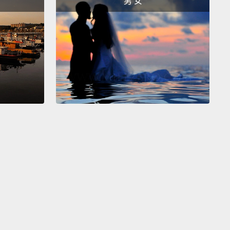
男 女
ere you are.
來你在這兒。
.
panic.
I'm fine.
Don't worry about me.
It's fun.
我很好。不用擔心我。這很好玩。
 come back inside.
來裡面。
 not where you go.
Excuse me, that's where you go.
 there.
你該在的地方。不好意思，你該住在這裡。你住那邊。