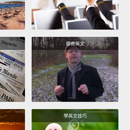
可以吃嗎？
r you, buddy.
你的，小兄弟。
s food?
鄧肯英文
食物嗎？
a jacket.
套。
as gotta be food, right?
定是食物了，對吧？
y.
學英文技巧
y。