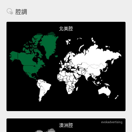
腔調
北美腔
澳洲腔