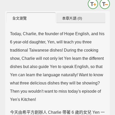
全文瀏覽
本章片語 (0)
Today, Charlie, the founder of Hope English, and his
6 year-old daughter, Yen, will teach you three
traditional Taiwanese dishes! During the cooking
show, Charlie will not only let Yen learn the different
dishes but also guide Yen to speak English, so that
Yen can learn the language naturally! Want to know
what three delicious dishes they will be showing?
Then you wouldn't want to miss today's episode of
Yen's Kitchen!
今天由希平方創辦人 Charlie 帶著 6 歲的女兒 Yen 一