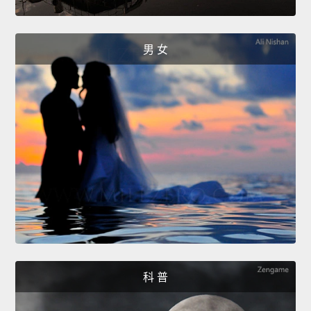
男 女
科 普