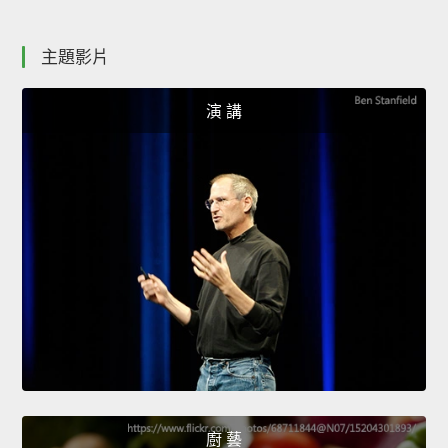
主題影片
演 講
廚 藝