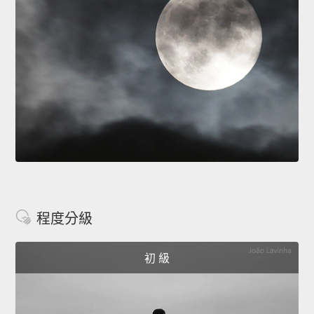
程度分級
初 級