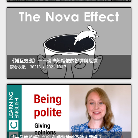
《諾瓦效應》－－骨牌般相依的好運與厄運
觀看次數：36213 • 2021-10-07
【一分鐘英語】如何有禮貌地給予他人建議？