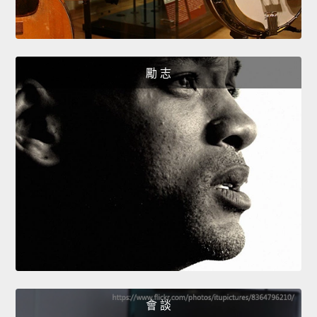
勵 志
會 談