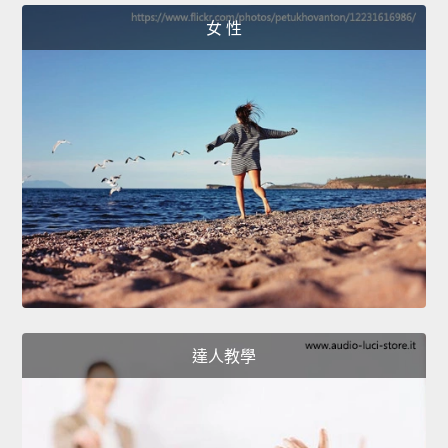
女 性
達人教學