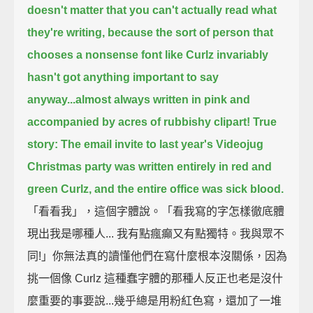
doesn't matter that you can't actually read what
they're writing,
because the sort of person that
chooses a nonsense font like Curlz
invariably
hasn't got anything important to say
anyway...
almost always written in pink and
accompanied by acres of rubbishy clipart!
True
story:
The email invite to last year's Videojug
Christmas party was written entirely in red and
green Curlz,
and the entire office was sick blood.
「看看我」，這個字體說。「看我寫的字怎樣徹底體
現出我是哪種人... 我有點瘋癲又有點獨特。我與眾不
同!」你無法真的讀懂他們在寫什麼根本沒關係，因為
挑一個像 Curlz 這種蠢字體的那種人反正也老是沒什
麼重要的事要說...幾乎總是用粉紅色寫，還加了一堆