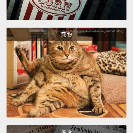
寵 物
經 濟