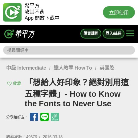
希平方
攻其不背
立即使用
App 開放下載中
購買課程
登入/註冊
中級 Intermediate
達人教學 How To
英國腔
/
/
「想給人好印象？絕對別用這
收藏
五種字體」- How to Know
the Fonts to Never Use
分享給好友：
觀看次數：49576 •
2016-03-18