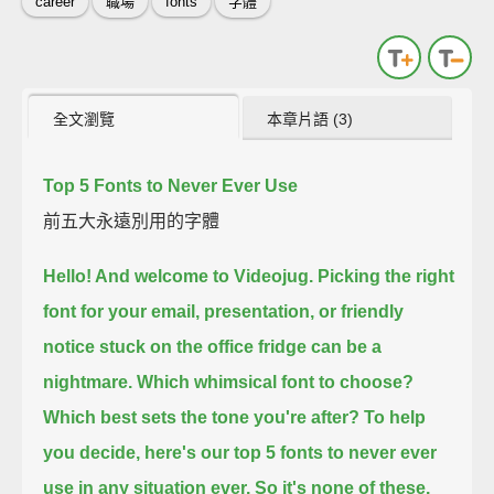
career
職場
fonts
字體
全文瀏覽
本章片語 (3)
Top 5 Fonts to Never Ever Use
前五大永遠別用的字體
Hello! And welcome to Videojug.
Picking the right
font for your email, presentation, or friendly
notice stuck on the office fridge
can be a
nightmare.
Which whimsical font to choose?
Which best sets the tone you're after?
To help
you decide, here's our top 5 fonts to never ever
use in any situation ever.
So it's none of these.