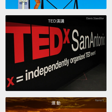
TED演講
運 動