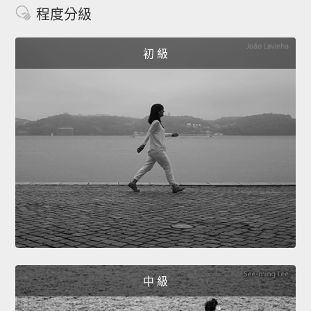
程度分級
初 級
中 級