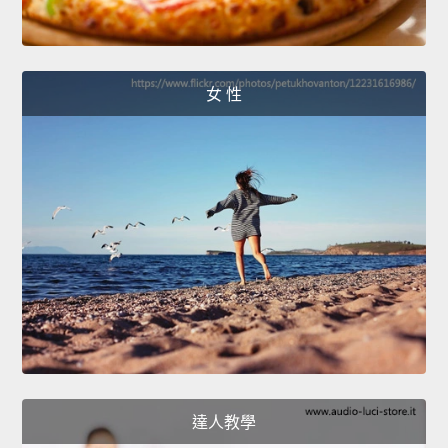
女 性
達人教學