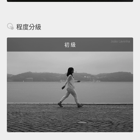
程度分級
初 級