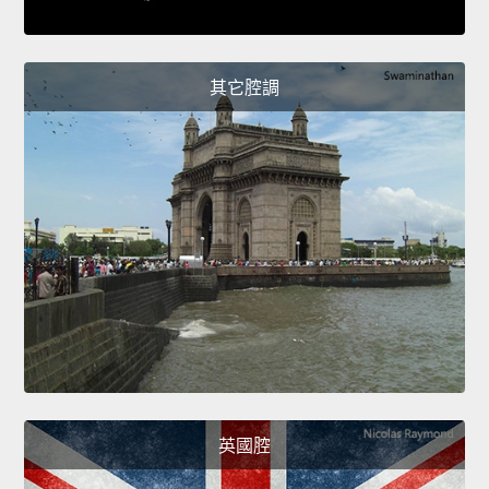
其它腔調
英國腔