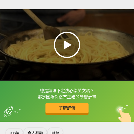
總是無法下定決心學英文嗎？
框選或點兩下字幕可以直接查字典喔！
那是因為你沒有正確的學習計畫
了解詳情
英
中
收錄佳句
功能升級
pasta
義大利麵
廚藝