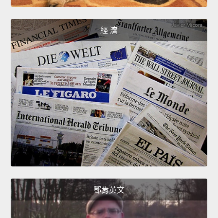
經 濟
鄧肯英文