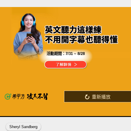
活動期間：
7/31 ~ 8/28
分享這部影片
出國唸書一天花費超過 $1800
我們用一天 $180 就讓你學好英文
重新播放
了解詳情
英
中
收錄佳句
功能升級
Sheryl Sandberg