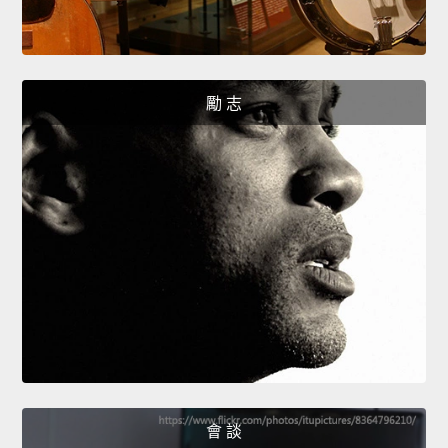
勵 志
會 談