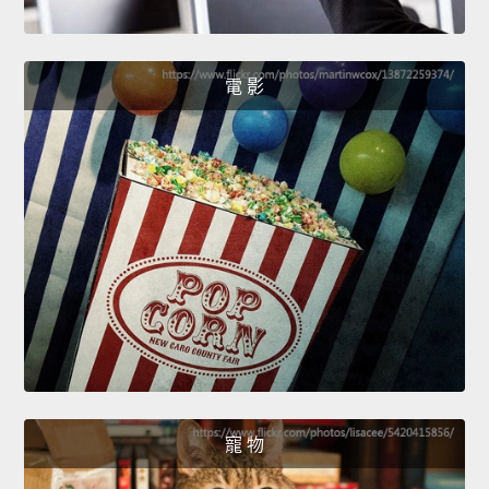
電 影
寵 物