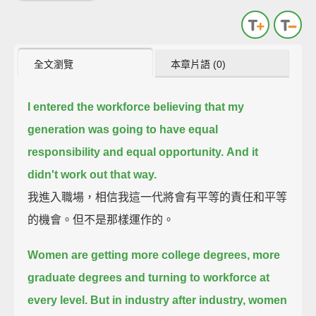
全文瀏覽
本章片語 (0)
I entered the workforce believing that my
generation was going to have equal
responsibility and equal opportunity.
And it
didn't work out that way.
我進入職場，相信我這一代將會有平等的責任和平等
的機會。但不是那樣運作的。
Women are getting more college degrees, more
graduate degrees and turning to workforce at
every level.
But in industry after industry, women