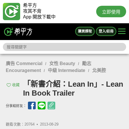
希平方
攻其不背
立即使用
App 開放下載中
購買課程
登入/註冊
廣告 Commercial
女性 Beauty
勵志
/
/
Encouragement
中級 Intermediate
北美腔
/
/
「新書介紹：Lean In」- Lean
收藏
In Book Trailer
分享給好友：
觀看次數：20764 •
2013-08-29