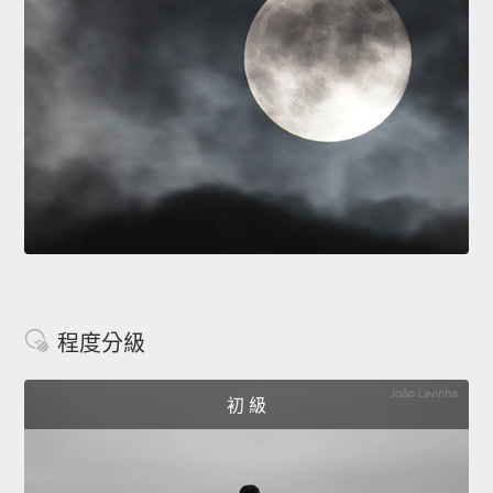
程度分級
初 級