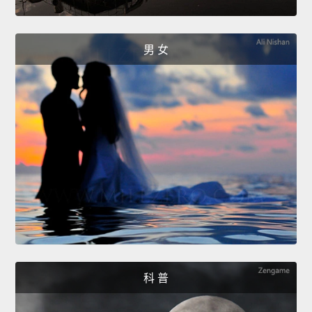
男 女
科 普